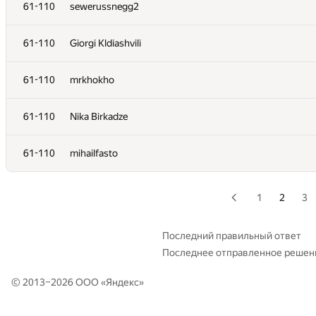
61-110
Анатолий Максудов
61-110
sewerussnegg2
61-110
vanogam
61-110
Giorgi Kldiashvili
61-110
Александр Гордеев
61-110
mrkhokho
61-110
demkogleb
61-110
Nika Birkadze
61-110
s11dor
61-110
mihailfasto
61-110
dimamelnntsov
1
2
3
61-110
Robert
Последний правильный ответ
Последнее отправленное решен
61-110
esaullv.sasha
© 2013–2026 ООО «
Яндекс
»
61-110
Moriec1