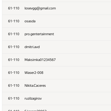
61-110
losevgg@gmail.com
61-110
osasda
61-110
pro.gentertainment
61-110
dmitri.avd
61-110
Maksimka01234567
№
Участник
61-110
Waser2-008
38-54
p.kovyrzin
61-110
Nikita.Caceres
38-54
Abdrakhman Ismail
61-110
ruzilzagirov
38-54
ioaneK1