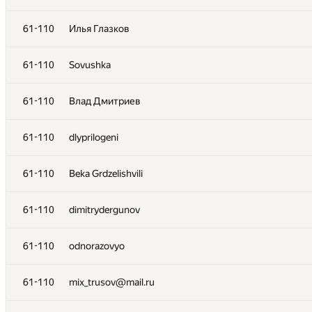
61-110
Беляков Матвей
61-110
Илья Глазков
61-110
RealMooreStreets
61-110
Sovushka
61-110
egor.kokusch
61-110
Влад Дмитриев
61-110
PUFLGG
61-110
dlyprilogeni
61-110
kostyavedernickov
61-110
Beka Grdzelishvili
61-110
k20ma
61-110
dimitrydergunov
61-110
daminovk
61-110
odnorazovyo
61-110
Xenia
61-110
mix_trusov@mail.ru