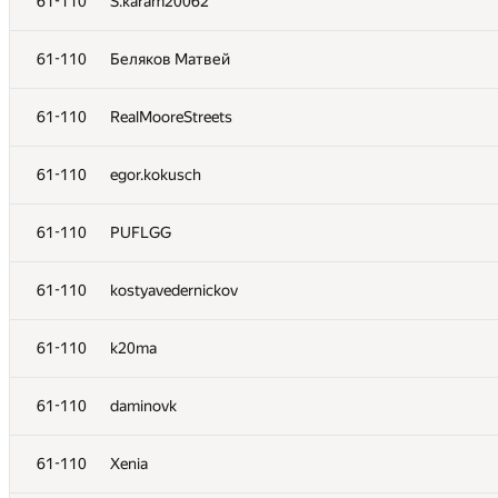
61-110
S.karam20062
38-54
salia.nika
61-110
Беляков Матвей
55-59
Димаш Турсынбай
61-110
RealMooreStreets
55-59
Rostaverin
61-110
egor.kokusch
55-59
aleksandr5xz@gmail.com
61-110
PUFLGG
55-59
yakovleva.tom4ra
61-110
kostyavedernickov
55-59
Никита Д.
61-110
k20ma
60
Максим Иванов
61-110
daminovk
61-110
artemdvoinykh
61-110
Xenia