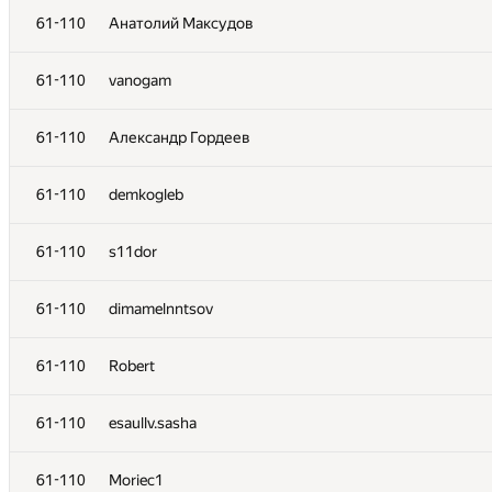
61-110
losevgg@gmail.com
61-110
Анатолий Максудов
61-110
osasda
61-110
vanogam
61-110
pro.gentertainment
61-110
Александр Гордеев
61-110
dmitri.avd
61-110
demkogleb
61-110
Maksimka01234567
61-110
s11dor
61-110
Waser2-008
61-110
dimamelnntsov
61-110
Nikita.Caceres
61-110
Robert
61-110
ruzilzagirov
61-110
esaullv.sasha
61-110
S.karam20062
61-110
Moriec1