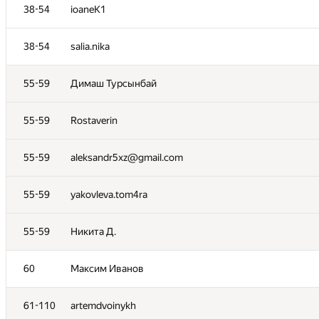
38-54
ioaneK1
38-54
salia.nika
55-59
Димаш Турсынбай
55-59
Rostaverin
55-59
aleksandr5xz@gmail.com
55-59
yakovleva.tom4ra
55-59
Никита Д.
60
Максим Иванов
61-110
artemdvoinykh