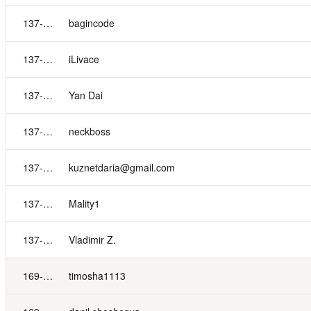
137-168
bagincode
137-168
iLivace
137-168
Yan Dai
137-168
neckboss
137-168
kuznetdaria@gmail.com
№
Ishtirokchi
137-168
Mality1
137-168
darnley
137-168
Vladimir Z.
137-168
egorhs19
169-170
timosha1113
137-168
ksenija.eremina