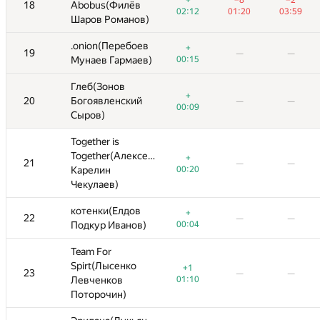
+
−8
−2
+
+
−8
−1
−8
−2
−1
−2
s(Филёв
18
18
Abobus(Филёв
Abobus(Филёв
02:12
01:20
02:12
03:59
02:12
01:20
03:58
01:20
03:59
03:58
03:59
 Романов)
Шаров Романов)
Шаров Романов)
(Перебоев
.onion(Перебоев
.onion(Перебоев
+
+
+
19
19
—
—
—
—
—
—
—
—
в Гармаев)
Мунаев Гармаев)
Мунаев Гармаев)
00:15
00:15
00:15
Зонов
Глеб(Зонов
Глеб(Зонов
+
+
+
вленский
20
20
Богоявленский
Богоявленский
—
—
—
—
—
—
—
—
00:09
00:09
00:09
)
Сыров)
Сыров)
r is
Together is
Together is
er(Алексеев
Together(Алексеев
Together(Алексеев
+
+
+
21
21
—
—
—
—
—
—
—
—
ин
Карелин
Карелин
00:20
00:20
00:20
ев)
Чекулаев)
Чекулаев)
ки(Елдов
котенки(Елдов
котенки(Елдов
+
+
+
22
22
—
—
—
—
—
—
—
—
р Иванов)
Подкур Иванов)
Подкур Иванов)
00:04
00:04
00:04
or
Team For
Team For
Лысенко
Spirt(Лысенко
Spirt(Лысенко
+1
+1
+1
23
23
—
—
—
—
—
—
—
—
нков
Левченков
Левченков
01:10
01:10
01:10
очин)
Поторочин)
Поторочин)