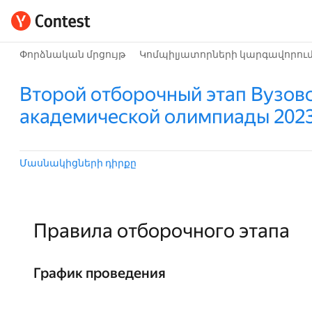
Փորձնական մրցույթ
Կոմպիլյատորների կարգավորու
Второй отборочный этап Вузов
академической олимпиады 202
Մասնակիցների դիրքը
Правила отборочного этапа
График проведения