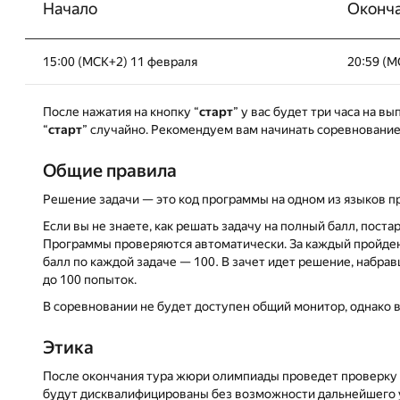
Начало
Оконч
15:00 (МСК+2) 11 февраля
20:59 (М
После нажатия на кнопку “
старт
” у вас будет три часа на в
“
старт
” случайно. Рекомендуем вам начинать соревнование т
Общие правила
Решение задачи — это код программы на одном из языков прогр
Если вы не знаете, как решать задачу на полный балл, поста
Программы проверяются автоматически. За каждый пройден
балл по каждой задаче — 100. В зачет идет решение, набра
до 100 попыток.
В соревновании не будет доступен общий монитор, однако 
Этика
После окончания тура жюри олимпиады проведет проверку 
будут дисквалифицированы без возможности дальнейшего у