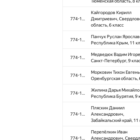
Тюменская область, 8 к
Кайгородов Кирилл
774-1096
Дмитриевич, Свердлов
область, 6 класс
Панчук Руслан Ярослав
774-1096
Республика Крым, 11 к
Медведюк Вадим Игоре
774-1096
Санкт-Петербург, 9 кла
Морковин Тихон Евгень
774-1096
Оренбургская область, 
Жилина Дарья Михайло
#
Participant
774-1096
Республика Бурятия, 9 
Кадочников Георгий
Пляскин Даниил
774-1096
Владимирович, Свердл
774-1096
Александрович,
область, 9 класс
Забайкальский край, 11 
Ибрагимов Арслан
Перепёлкин Иван
774-1096
Зиннурович, Свердловс
774-1096
Александрович, Сверд