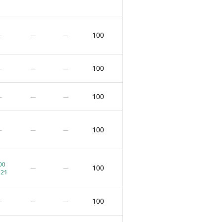
100
100
—
—
—
—
—
—
100
—
—
—
100
—
—
—
100
—
—
—
100
—
—
—
100
—
—
—
100
—
—
—
00
100
—
—
:21
0.00
100
—
—
01:39
100
—
—
—
100
—
—
—