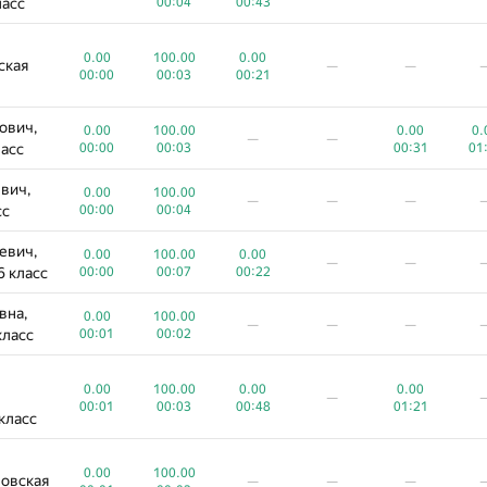
ласс
00:04
00:43
0.00
100.00
0.00
ская
—
—
00:00
00:03
00:21
ович,
0.00
100.00
0.00
0.
—
—
ласс
00:00
00:03
00:31
01
вич,
0.00
100.00
—
—
—
сс
00:00
00:04
евич,
0.00
100.00
0.00
—
—
6 класс
00:00
00:07
00:22
вна,
A
B
C
D
E
0.00
100.00
—
—
—
класс
00:01
00:02
0
/
1142
1126
/
1535
884
/
2450
2839
/
3365
945
/
1370
764
/
0.00
100.00
0.00
0.00
100.00
0.00
0.00
овская
—
—
—
00:00
01:07
02:15
00:01
00:03
00:48
01:21
класс
0.00
100.00
0.00
100.00
кая
ловская
—
—
—
—
—
—