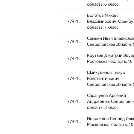
область, 10 класс
область, 6 класс
Гвоздарева Екатерина
Болотов Михаил
774-1096
Сергеевна, Астраханск
774-1096
Владимирович, Оренбу
область, 10 класс
область, 7 класс
Ганшина Екатерина
Семкин Иван Владислав
774-1096
774-1096
Андреевна, Санкт-Пете
Свердловская область, 
11 класс
Крутьев Дмитрий Эдуа
774-1096
Гуськов Антон Алексан
Ростовская область, 10 
774-1096
Свердловская область, 
Шайхудинов Тимур
класс
774-1096
Константинович,
Красиков Максим Серге
Свердловская область, 
774-1096
Свердловская область, 
Сарапулов Арсений
Юлдашева Ксения
774-1096
Андреевич, Свердловс
774-1096
Дмитриевна, Свердлов
область, 8 класс
область, 6 класс
Новоселов Леонид Иль
774-1096
Хитрин Артём Сергееви
Московская область, 10
774-1096
Краснодарский край, 10