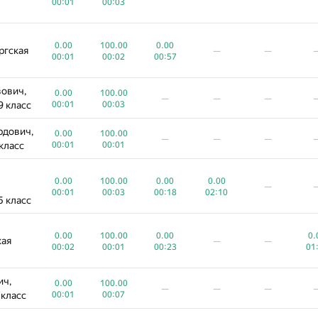
00:00
00:05
00:01
00:03
0.00
100.00
0.00
100.00
0.00
ая
ргская
—
—
—
—
—
00:00
00:02
00:01
00:02
00:57
ович,
0.00
100.00
—
—
—
0.00
100.00
рбург,
9 класс
00:01
00:03
—
—
—
00:00
00:29
рдович,
0.00
100.00
—
—
—
дрович,
класс
00:01
00:01
0.00
100.00
0.00
10
—
—
00:00
00:05
00:48
0.00
100.00
0.00
0.00
—
00:01
00:03
00:18
02:10
евич,
5 класс
0.00
100.00
0.00
0.00
—
5 класс
00:00
00:02
01:03
02:10
0.00
100.00
0.00
0.
кая
—
—
00:02
00:01
00:23
01
0.00
100.00
0.00
ская
—
—
00:00
00:06
00:16
ич,
0.00
100.00
—
—
—
ч,
 класс
00:01
00:07
0.00
100.00
—
—
—
 класс
00:00
00:02