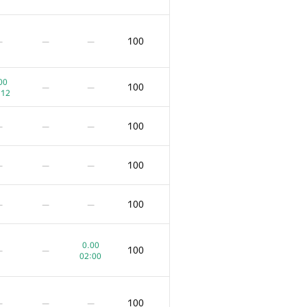
100
—
—
—
00
100
—
—
:12
100
—
—
—
100
—
—
—
F
G
H
Score
100
—
—
—
1041
97
/
249
63
/
304
0.00
0.00
100
100
—
—
—
—
01:05
02:00
100
100
—
—
—
—
—
—