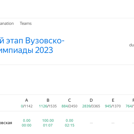
lanation
Teams
 этап Вузовско-
du
импиады 2023
A
B
C
D
E
0
/
1142
1126
/
1535
884
/
2450
2839
/
3365
945
/
1370
764
/
0.00
100.00
0.00
овская
—
—
00:00
01:07
02:15