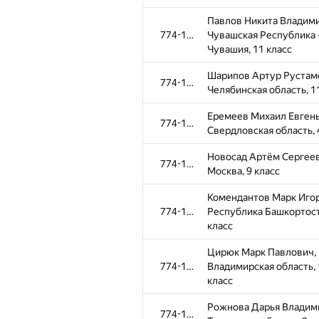
Павлов Никита Владим
774-1096
Чувашская Республика 
Чувашия, 11 класс
Шарипов Артур Рустам
774-1096
Челябинская область, 1
Еремеев Михаил Евгень
774-1096
Свердловская область, 
Новосад Артём Сергееви
774-1096
Москва, 9 класс
Комендантов Марк Иго
774-1096
Республика Башкортост
класс
Цирюк Марк Павлович,
774-1096
Владимирская область, 
класс
Рожнова Дарья Владим
774-1096