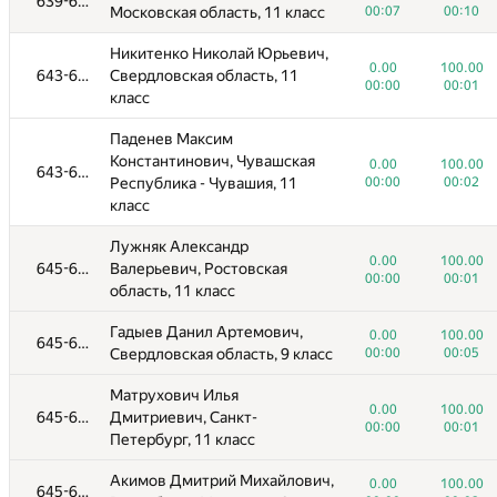
639-642
0.00
100.00
Московская область, 11 класс
00:07
00:10
615-618
Республика Башкортостан, 11
00:01
00:04
класс
Никитенко Николай Юрьевич,
0.00
100.00
643-644
Свердловская область, 11
Алпатова Софья Алексеевна, г.
0.00
100.00
00:00
00:01
615-618
класс
Москва, 11 класс
00:03
00:05
Паденев Максим
Молчанов Максим
0.00
100.00
Константинович, Чувашская
619-622
Викторович, Самарская
0.00
100.00
643-644
00:00
00:01
Республика - Чувашия, 11
00:00
00:02
область, 10 класс
класс
Мухамадиев Эмиль
0.00
100.00
Лужняк Александр
619-622
Рамилевич, Республика
00:00
00:07
0.00
100.00
645-655
Валерьевич, Ростовская
Татарстан, 11 класс
00:00
00:01
область, 11 класс
Золотарева Анастасия
0.00
100.00
Гадыев Данил Артемович,
619-622
Анатольевна, Свердловская
0.00
100.00
645-655
00:00
00:01
Свердловская область, 9 класс
00:00
00:05
область, 7 класс
Матрухович Илья
Микерин Егор Алексеевич,
0.00
100.00
619-622
0.00
100.00
645-655
Дмитриевич, Санкт-
Республика Крым, 10 класс
00:01
00:01
00:00
00:01
Петербург, 11 класс
Курцеба Макар Алексеевич,
0.00
100.00
623-627
Акимов Дмитрий Михайлович,
Свердловская область, 8 класс
00:00
00:01
0.00
100.00
645-655