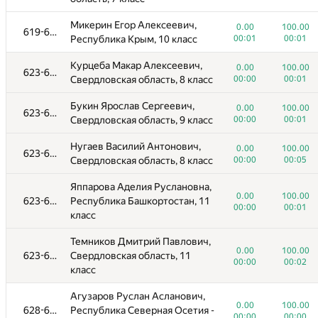
Микерин Егор Алексеевич,
0.00
100.00
619-622
Республика Крым, 10 класс
00:01
00:01
Курцеба Макар Алексеевич,
0.00
100.00
623-627
Свердловская область, 8 класс
00:00
00:01
Букин Ярослав Сергеевич,
0.00
100.00
623-627
Свердловская область, 9 класс
00:00
00:01
Нугаев Василий Антонович,
#
Participant
A
B
0.00
100.00
623-627
Свердловская область, 8 класс
00:00
00:05
0
/
1142
1126
/
1535
Яппарова Аделия Руслановна,
Аникаев Кирилл Анатольевич,
0.00
100.00
589-614
0.00
100.00
623-627
Республика Башкортостан, 11
Пермский край, 11 класс
00:00
00:12
00:00
00:01
класс
Ваганов Константин
0.00
100.00
Темников Дмитрий Павлович,
589-614
Евгеньевич, Свердловская
00:00
00:01
0.00
100.00
623-627
Свердловская область, 11
область, 10 класс
00:00
00:02
класс
Алабугин Никита Алексеевич,
0.00
100.00
589-614
Агузаров Руслан Асланович,
Челябинская область, 9 класс
00:00
00:01
0.00
100.00
628-638
Республика Северная Осетия -
00:00
00:00