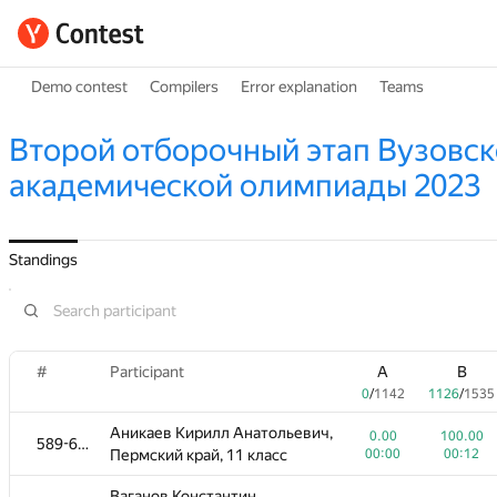
Demo contest
Compilers
Error explanation
Teams
Второй отборочный этап Вузовск
академической олимпиады 2023
Standings
#
Participant
A
B
0
/
1142
1126
/
1535
Аникаев Кирилл Анатольевич,
0.00
100.00
589-614
Пермский край, 11 класс
00:00
00:12
Ваганов Константин