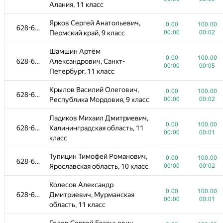
Создыков Эрик Германович,
Алания, 11 класс
0.00
100.00
589-614
Свердловская область, 11
00:00
00:01
Ярков Сергей Анатольевич,
класс
0.00
100.00
628-638
Пермский край, 9 класс
00:00
00:02
Акбалин Флюр Рустемович,
0.00
100.00
Шамшин Артём
589-614
Республика Башкортостан, 8
00:00
00:01
0.00
100.00
628-638
Александрович, Санкт-
класс
00:00
00:05
Петербург, 11 класс
Шевченко Дмитрий Игоревич,
0.00
100.00
589-614
Крылов Василий Олегович,
Свердловская область, 8 класс
00:00
00:01
0.00
100.00
628-638
Республика Мордовия, 9 класс
00:00
00:02
Черномор Никита Андреевич,
0.00
100.00
589-614
Ладиков Михаил Дмитриевич,
Краснодарский край, 10 класс
00:00
00:03
0.00
100.00
628-638
Калининградская область, 11
00:00
00:01
Нестеров Максим Андреевич,
класс
0.00
100.00
589-614
Свердловская область, 11
00:00
00:02
Тупицин Тимофей Романович,
класс
0.00
100.00
628-638
Ярославская область, 10 класс
00:00
00:02
Амадалиев Данияр
0.00
100.00
589-614
Колесов Александр
Алтынбекович, не РФ, 11 класс
00:00
00:02
0.00
100.00
628-638
Дмитриевич, Мурманская
00:00
00:01
Одессер Данила
область, 11 класс
0.00
100.00
589-614
Александрович, Санкт-
00:01
00:01