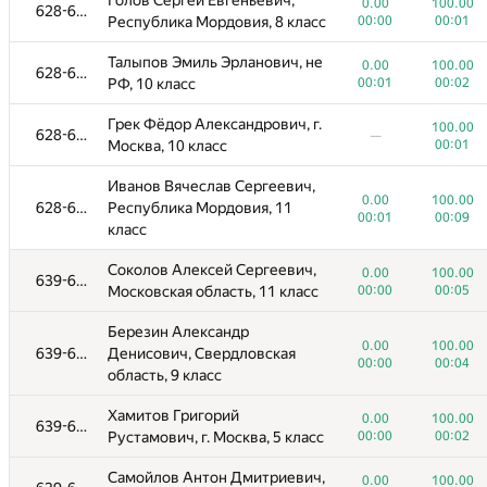
Голов Сергей Евгеньевич,
Петербург, 10 класс
0.00
100.00
628-638
Республика Мордовия, 8 класс
00:00
00:01
Голованов Кирилл
0.00
100.00
Талыпов Эмиль Эрланович, не
589-614
Дмитриевич, Омская область,
0.00
100.00
628-638
00:01
00:02
РФ, 10 класс
00:01
00:02
10 класс
Грек Фёдор Александрович, г.
Минхузов Дамир Василевич, г.
100.00
0.00
100.00
628-638
589-614
—
Москва, 10 класс
00:01
Москва, 11 класс
00:01
00:01
Иванов Вячеслав Сергеевич,
Петров Кирилл Евгеньевич,
0.00
100.00
0.00
100.00
628-638
Республика Мордовия, 11
589-614
Владимирская область, 10
00:01
00:09
00:01
00:02
класс
класс
Соколов Алексей Сергеевич,
Савин Григорий Антонович,
0.00
100.00
639-642
0.00
100.00
Московская область, 11 класс
00:00
00:05
589-614
Владимирская область, 11
00:02
00:03
класс
Березин Александр
0.00
100.00
639-642
Денисович, Свердловская
Матвеев Иван Денисович,
0.00
100.00
00:00
00:04
615-618
область, 9 класс
Свердловская область, 6 класс
00:00
00:00
Хамитов Григорий
Данилкина Дарья Валерьевна,
0.00
100.00
0.00
100.00
639-642
615-618
Рустамович, г. Москва, 5 класс
00:00
00:02
Саратовская область, 11 класс
00:00
00:04
Самойлов Антон Дмитриевич,
Гагарин Егор Александрович,
0.00
100.00