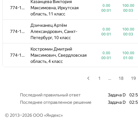
Казанцева Виктория
Свердловская область, 6 класс
00:00
00:07
0.00
100.00
774-1096
Максимовна, Иркутская
00:01
00:03
область, 11 класс
Куриленко Ростислав
0.00
100.00
774-1096
Артемович, г. Москва, 11 класс
00:00
00:01
Дзичканец Артём
0.00
100.00
774-1096
Александрович, Санкт-
Попов Глеб Вячеславович, г.
0.00
100.00
00:01
00:03
774-1096
Петербург, 10 класс
Москва, 11 класс
00:00
00:01
Костромин Дмитрий
Чебаков Александр
0.00
100.00
0.00
100.00
774-1096
Максимович, Свердловская
774-1096
Александрович, Московская
00:01
01:00
00:00
00:05
область, 4 класс
область, 10 класс
Белецкий Иван
0.00
100.00
1
…
18
19
774-1096
Александрович, Московская
00:00
00:01
область, 11 класс
Последний правильный ответ
Задача D
02:
Хаметова Милана
100.00
Последнее отправленное решение
Задача D
02:
774-1096
Альбертовна, г. Москва, 11
—
00:00
класс
© 2013–2026 ООО «
Яндекс
»
Павлов Никита Владимирович,
0.00
100.00
774-1096
Чувашская Республика -
00:00
00:33
Чувашия, 11 класс