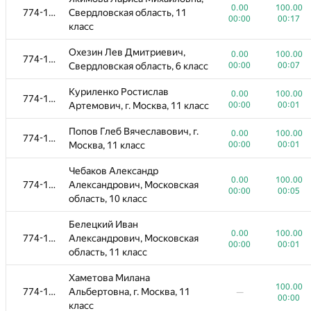
0.00
100.00
774-1096
Свердловская область, 11
00:00
00:17
класс
Охезин Лев Дмитриевич,
0.00
100.00
774-1096
Свердловская область, 6 класс
00:00
00:07
Куриленко Ростислав
0.00
100.00
774-1096
Артемович, г. Москва, 11 класс
00:00
00:01
Попов Глеб Вячеславович, г.
0.00
100.00
774-1096
Москва, 11 класс
00:00
00:01
Чебаков Александр
№
Участник
A
B
0.00
100.00
774-1096
Александрович, Московская
0
/
1142
1126
/
1535
00:00
00:05
область, 10 класс
Кадочников Георгий
0.00
100.00
Белецкий Иван
774-1096
Владимирович, Свердловская
00:00
01:07
0.00
100.00
774-1096
Александрович, Московская
область, 9 класс
00:00
00:01
область, 11 класс
Ибрагимов Арслан
0.00
100.00
Хаметова Милана
774-1096
Зиннурович, Свердловская
00:00
00:05
100.00
774-1096
Альбертовна, г. Москва, 11
область, 10 класс
—
00:00
класс