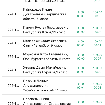
Тюменская область, 8 класс
00:04
Москва, 10 класс
00:00
00:01
Кайгородов Кирилл
Шкроб Алексей Иванович,
0.00
100.00
774-1096
0.00
100.00
774-1096
Дмитриевич, Свердловская
Амурская область, 11 класс
00:00
00:01
00:00
00:03
область, 6 класс
Ополоник Фёдор Иванович,
0.00
100.00
774-1096
Панчук Руслан Ярославович,
Республика Крым, 9 класс
00:00
00:03
0.00
100.00
774-1096
Республика Крым, 11 класс
00:00
00:03
Голованов Ярослав
0.00
100.00
Медведюк Вадим Игоревич,
774-1096
Андреевич, Свердловская
0.00
100.00
774-1096
00:00
00:06
Санкт-Петербург, 9 класс
00:00
00:04
область, 11 класс
Морковин Тихон Евгеньевич,
Казанцева Валерия
0.00
100.00
774-1096
0.00
100.00
Оренбургская область, 6 класс
00:00
00:07
774-1096
Анатольевна, Свердловская
00:00
00:02
область, 5 класс
Жилина Дарья Михайловна,
0.00
100.00
774-1096
Республика Бурятия, 9 класс
00:01
00:02
Геллерт Илья Евгеньевич,
0.00
100.00
774-1096
Кемеровская область -
00:00
00:02
Пляскин Даниил
Кузбасс, 11 класс
0.00
100.00
774-1096
Александрович,
00:01
00:03
Забайкальский край, 11 класс
Исаев Алексей Антонович,
0.00
100.00
774-1096
Свердловская область, 11
00:00
00:04
Перепёлкин Иван
класс
0.00
100.00
774-1096
Александрович, Свердловская