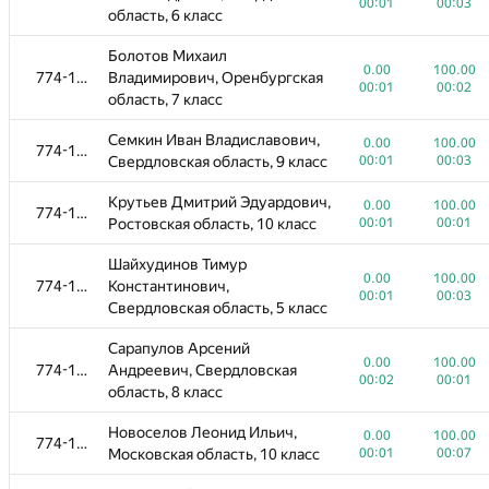
00:01
00:03
область, 6 класс
Власов Андрей
0.00
100.00
774-1096
Константинович,
00:00
00:02
Болотов Михаил
Свердловская область, 7 класс
0.00
100.00
774-1096
Владимирович, Оренбургская
00:01
00:02
область, 7 класс
Седунов Степан Сергеевич,
0.00
100.00
774-1096
Свердловская область, 8 класс
00:00
00:03
Семкин Иван Владиславович,
0.00
100.00
774-1096
Свердловская область, 9 класс
00:01
00:03
Присекарь Михаил
0.00
100.00
774-1096
Михайлович, Свердловская
00:00
00:29
Крутьев Дмитрий Эдуардович,
область, 7 класс
0.00
100.00
774-1096
Ростовская область, 10 класс
00:01
00:01
Дьяченко Александр
0.00
100.00
Шайхудинов Тимур
774-1096
Максимович, Свердловская
00:00
0.00
100.00
02:59
774-1096
Константинович,
область, 4 класс
00:01
00:03
Свердловская область, 5 класс
Семёнов Алексей Игоревич,
0.00
100.00
774-1096
Сарапулов Арсений
Свердловская область, 7 класс
00:00
00:01
0.00
100.00
774-1096
Андреевич, Свердловская
00:02
00:01
область, 8 класс
Якимова Лариса Михайловна,
0.00
100.00
774-1096
Свердловская область, 11
00:00
00:17
Новоселов Леонид Ильич,
класс
0.00
100.00
774-1096
Московская область, 10 класс
00:01
00:07
Охезин Лев Дмитриевич,
0.00
100.00
774-1096