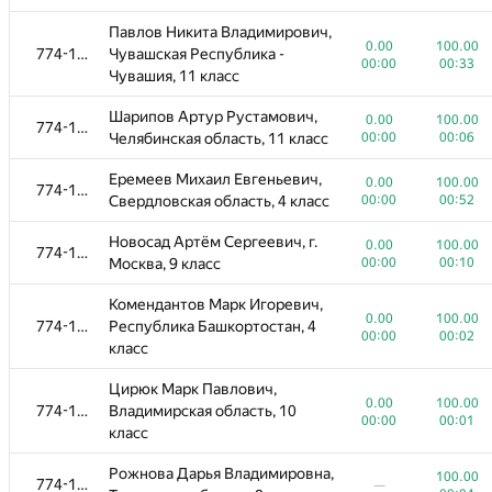
Гвоздарева Екатерина
0.00
100.00
Павлов Никита Владимирович,
774-1096
Сергеевна, Астраханская
00:00
00:02
0.00
100.00
774-1096
Чувашская Республика -
область, 10 класс
00:00
00:33
Чувашия, 11 класс
Ганшина Екатерина
0.00
100.00
Шарипов Артур Рустамович,
774-1096
Андреевна, Санкт-Петербург,
0.00
100.00
774-1096
00:00
00:29
Челябинская область, 11 класс
00:00
00:06
11 класс
Еремеев Михаил Евгеньевич,
Гуськов Антон Александрович,
0.00
100.00
774-1096
0.00
100.00
Свердловская область, 4 класс
00:00
00:52
774-1096
Свердловская область, 10
00:00
00:05
класс
Новосад Артём Сергеевич, г.
0.00
100.00
774-1096
Москва, 9 класс
00:00
00:10
Красиков Максим Сергеевич,
0.00
100.00
774-1096
Свердловская область, 5 класс
00:00
00:02
Комендантов Марк Игоревич,
0.00
100.00
774-1096
Республика Башкортостан, 4
Юлдашева Ксения
00:00
00:02
0.00
100.00
класс
774-1096
Дмитриевна, Свердловская
00:00
00:06
область, 6 класс
Цирюк Марк Павлович,
0.00
100.00
774-1096
Владимирская область, 10
Хитрин Артём Сергеевич,
0.00
100.00
00:00
00:01
774-1096
класс
Краснодарский край, 10 класс
00:00
00:02
Рожнова Дарья Владимировна,
Ныйкин Антон Игоревич, г.
100.00
0.00
100.00
774-1096
774-1096
—