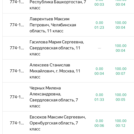
774-1096
774-1096
Республика Башкортостан, 7
Москва, 11 класс
00:03
00:01
00:04
00:03
класс
Олейник Ярослав Игоревич,
Лаврентьев Максим
100.00
774-1096
Московская область, 11
—
0.00
100.00
774-1096
Петрович, Челябинская
00:01
класс
01:23
00:04
область, 11 класс
Кантемиров Артём
Гасилова Мария Сергеевна,
0.00
100.00
774-1096
Андреевич, Астраханская
100.00
774-1096
Свердловская область, 11
00:01
00:21
—
область, 11 класс
00:04
класс
Задворнов Савелий
Алексеев Станислав
0.00
100.00
774-1096
Андреевич, Челябинская
0.00
100.00
774-1096
Михайлович, г. Москва, 11
00:01
00:05
область, 10 класс
00:04
00:07
класс
Выдай Даниил Геннадьевич,
0.00
100.00
774-1096
Черных Милена
Тамбовская область, 10 класс
00:01
00:05
Александровна,
0.00
100.00
774-1096
Свердловская область, 7
01:33
00:05
Яшков Никита Сергеевич,
0.00
100.00
774-1096
класс
Брянская область, 10 класс
00:01
00:08
Евсюков Максим Сергеевич,
Тишин Дмитрий Алексеевич,
100.00
0.00
100.00
774-1096
—
774-1096
Оренбургская область, 7
Ивановская область, 7 класс
00:05
00:06
00:12
класс