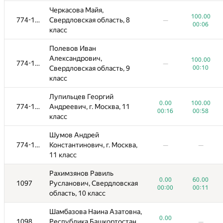
Дерышев Лев Дмитриевич,
0.00
100.00
774-1096
Черкасова Майя,
г. Москва, 6 класс
00:01
00:05
100.00
774-1096
Свердловская область, 8
—
00:06
класс
Головнин Ярослав
Александрович,
0.00
100.00
774-1096
Полевов Иван
Свердловская область, 8
01:39
00:03
Александрович,
100.00
класс
774-1096
—
Свердловская область, 9
00:10
класс
Хасанов Даниил
0.00
100.00
774-1096
Ильшатович, Республика
00:03
00:02
Лупильцев Георгий
Татарстан, 10 класс
0.00
100.00
774-1096
Андреевич, г. Москва, 11
00:16
00:58
класс
Гизатуллина Рушания
0.00
100.00
774-1096
Рустемовна, Республика
00:02
00:06
Шумов Андрей
Башкортостан, 10 класс
774-1096
Константинович, г. Москва,
—
—
11 класс
Сажаев Дмитрий Сергеевич,
0.00
100.00
774-1096
Свердловская область, 5
00:02
00:04
Рахимзянов Равиль
класс
0.00
60.00
1097
Русланович, Свердловская
00:00
00:11
область, 10 класс
Симанов Семён
Александрович,
0.00
100.00
774-1096
Шамбазова Наина Азатовна,
Свердловская область, 8
00:02
00:05
0.00
1098
Республика Башкортостан,
—