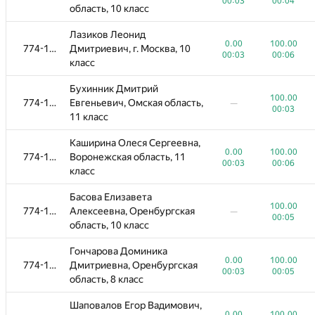
область, 10 класс
00:03
00:04
область, 10 класс
Белич Макар Андреевич,
Лазиков Леонид
0.00
100.00
774-1096
Свердловская область, 7
0.00
100.00
774-1096
Дмитриевич, г. Москва, 10
00:01
00:03
класс
00:03
00:06
класс
Алексеева Валерия
Бухинник Дмитрий
0.00
100.00
774-1096
Анатольевна, Свердловская
100.00
774-1096
Евгеньевич, Омская область,
00:01
00:05
—
область, 11 класс
00:03
11 класс
Нифонтова Варвара
Каширина Олеся Сергеевна,
0.00
100.00
774-1096
Анатольевна, Свердловская
0.00
100.00
774-1096
Воронежская область, 11
00:01
00:28
область, 9 класс
00:03
00:06
класс
Федотов Данил
Басова Елизавета
Александрович,
100.00
100.00
774-1096
774-1096
Алексеевна, Оренбургская
—
—
Архангельская область, 11
00:05
00:03
область, 10 класс
класс
Гончарова Доминика
Плаксин Кирилл
0.00
100.00
774-1096
Дмитриевна, Оренбургская
0.00
100.00
774-1096
Дмитриевич, Свердловская
00:03
00:05
область, 8 класс
00:01
00:02
область, 11 класс
Шаповалов Егор Вадимович,
Зотова Софья Романовна, г.
0.00
0.00
100.00
100.00