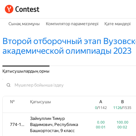
Сынақ мазмұны
Компилятор параметрлері
Қате мәндері
Второй отборочный этап Вузовск
академической олимпиады 2023
Қатысушылардың орны
№
Қатысушы
A
B
0
/
1142
1126
/
1535
Зайнуллин Тимур
0.00
100.00
774-1096
Вадимович, Республика
00:01
00:02
Башкортостан, 9 класс