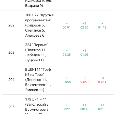
Кулибаба 9, Эль
Кулибаба 9, Эль
Бахрави 9)
Бахрави 9)
е
2007-27 "Крутые
2007-27 "Крутые
программисты"
программисты"
+
+3
+
+
+
−2
+3
+3
+
+
−5
202
202
(Сидоров 5,
(Сидоров 5,
—
00:01
02:30
01:19
00:01
00:01
02:53
02:30
02:30
01:19
01:19
01:41
Степанов 5,
Степанов 5,
Алексеев 6)
Алексеев 6)
224 "Первые"
224 "Первые"
(Поляков 11,
(Поляков 11,
+
+1
+
+
+
+1
+1
−8
203
203
—
—
—
—
01:35
Лебедев 11,
Лебедев 11,
01:06
01:35
01:35
01:53
01:06
01:06
03:48
Луцкий 11)
Луцкий 11)
ВШЭ-144 "Граф
ВШЭ-144 "Граф
K5 на Торе"
K5 на Торе"
+
−2
−5
+
+
+
−2
−2
−5
−5
+1
204
204
(Денисов 11,
(Денисов 11,
—
01:58
03:59
03:51
01:58
01:58
01:48
03:59
03:59
03:51
03:51
00:48
Бекзентеев 11,
Бекзентеев 11,
Эминов 11)
Эминов 11)
179 x - 1 = 11
179 x - 1 = 11
(Запольский 8,
(Запольский 8,
+
+1
+3
−18
+
+
+1
+1
+3
+3
205
205
—
—
00:11
Бурмистров 8,
Бурмистров 8,
00:33
02:53
00:11
00:11
03:58
00:33
00:33
02:53
02:53