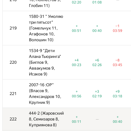
—
—
—
—
—
02:20
01:08
02:20
02:20
02:56
01:08
01:08
Глобин 11)
Глобин 11)
яю
1580-31 " Умоляю
1580-31 " Умоляю
три пятьсот"
три пятьсот"
+
+
−1
+
+
−5
+
+
−1
−1
+7
219
219
(Гомельчук 11,
(Гомельчук 11,
—
00:51
00:40
03:59
00:51
00:51
02:15
00:40
00:40
03:59
03:59
03:58
Агафонов 10,
Агафонов 10,
Волошин 10)
Волошин 10)
1534-9 "Дети
1534-9 "Дети
"
Алана Тьюринга"
Алана Тьюринга"
+4
+6
−8
+4
+4
+4
+6
+6
−1
−8
−8
220
220
(Биглов 9,
(Биглов 9,
—
00:23
02:26
03:45
00:23
00:23
03:03
02:26
02:26
03:47
03:45
03:45
Аввакумов 9,
Аввакумов 9,
Исаков 9)
Исаков 9)
2007-16 :ОР"
2007-16 :ОР"
(Власов 9,
(Власов 9,
+
+3
+9
+
+
−5
+3
+3
+9
+9
221
221
—
—
,
00:56
Александров 10,
Александров 10,
02:19
03:18
00:56
00:56
03:55
02:19
02:19
03:18
03:18
Крупник 9)
Крупник 9)
ий
444-2 (Жаровский
444-2 (Жаровский
+
+
+
+
+
+
222
222
8, Семизаров 8,
8, Семизаров 8,
—
—
—
—
—
—
00:11
00:40
00:11
00:11
00:40
00:40
Куприянова 8)
Куприянова 8)