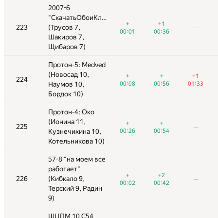
2007-6
2007-6
лэшРояль"
"СкачатьОбоиКлэшРояль"
"СкачатьОбоиКлэшРояль"
+
+1
+
+
−6
+1
+1
−5
223
223
(Трусов 7,
(Трусов 7,
—
—
—
—
00:01
00:36
00:01
00:01
01:20
00:36
00:36
01:38
Шакиров 7,
Шакиров 7,
Щибаров 7)
Щибаров 7)
ed
Протон-5: Medved
Протон-5: Medved
(Новосад 10,
(Новосад 10,
+
+
−1
−14
+
+
+
+
−1
−1
224
224
—
—
00:08
Наумов 10,
Наумов 10,
00:56
01:33
00:08
00:08
03:49
00:56
00:56
01:33
01:33
Бордок 10)
Бордок 10)
Протон-4: Око
Протон-4: Око
(Ионина 11,
(Ионина 11,
+
+
+
+
−5
+
+
225
225
—
—
—
—
—
,
00:26
Кузнечихина 10,
Кузнечихина 10,
00:54
00:26
00:26
02:55
00:54
00:54
0)
Котельникова 10)
Котельникова 10)
се
57-8 "на моем все
57-8 "на моем все
работает"
работает"
+
+2
+
+
−2
+2
+2
−16
226
226
(Кибкало 9,
(Кибкало 9,
—
—
—
—
00:02
00:42
00:02
00:02
00:34
00:42
00:42
02:20
н
Терский 9, Радин
Терский 9, Радин
9)
9)
ШЦПМ 10 С54
ШЦПМ 10 С54