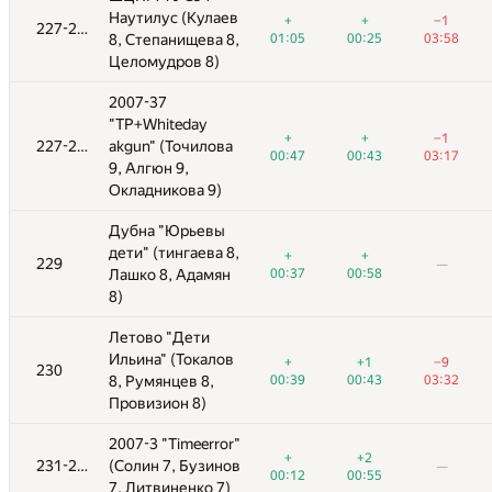
ев
Наутилус (Кулаев
Наутилус (Кулаев
+
+
−1
+
+
−1
+
+
−1
−1
227-228
227-228
—
—
8,
01:05
8, Степанищева 8,
8, Степанищева 8,
00:25
03:58
01:05
01:05
01:18
00:25
00:25
03:58
03:58
Целомудров 8)
Целомудров 8)
2007-37
2007-37
"TP+Whiteday
"TP+Whiteday
+
+
−1
+
+
−4
+
+
−1
−1
а
227-228
227-228
akgun" (Точилова
akgun" (Точилова
—
—
00:47
00:43
03:17
00:47
00:47
02:57
00:43
00:43
03:17
03:17
9, Алгюн 9,
9, Алгюн 9,
Окладникова 9)
Окладникова 9)
Дубна "Юрьевы
Дубна "Юрьевы
8,
дети" (тингаева 8,
дети" (тингаева 8,
+
+
+
+
+
+
229
229
—
—
—
—
—
—
н
00:37
Лашко 8, Aдамян
Лашко 8, Aдамян
00:58
00:37
00:37
00:58
00:58
8)
8)
Летово "Дети
Летово "Дети
в
Ильина" (Токалов
Ильина" (Токалов
+
+1
−9
+
+
−1
+1
+1
−9
−9
230
230
—
—
00:39
8, Румянцев 8,
8, Румянцев 8,
00:43
03:32
00:39
00:39
02:09
00:43
00:43
03:32
03:32
Провизион 8)
Провизион 8)
r"
2007-3 "Timeerror"
2007-3 "Timeerror"
+
+2
+
+
−5
+2
+2
ов
231-232
231-232
(Солин 7, Бузинов
(Солин 7, Бузинов
—
—
—
—
—
00:12
00:55
00:12
00:12
02:52
00:55
00:55
)
7, Литвиненко 7)
7, Литвиненко 7)