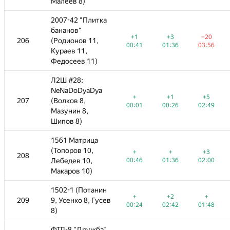
Малеев 8)
Малеев 8)
а
2007-42 "Плитка
2007-42 "Плитка
бананов"
бананов"
+1
+3
−20
+1
+1
+3
+3
+3
−20
−20
206
206
(Родионов 11,
(Родионов 11,
—
—
00:41
01:36
03:56
00:41
00:41
00:31
01:36
01:36
03:56
03:56
Кураев 11,
Кураев 11,
Федосеев 11)
Федосеев 11)
Л2Ш #28:
Л2Ш #28:
NeNaDoDyaDya
NeNaDoDyaDya
+
+1
+5
+
+
+1
+1
+5
+5
−4
207
207
(Волков 8,
(Волков 8,
—
—
00:01
00:26
02:49
00:01
00:01
00:26
00:26
02:49
02:49
02:52
Мазунин 8,
Мазунин 8,
Шипов 8)
Шипов 8)
1561 Матрица
1561 Матрица
(Топоров 10,
(Топоров 10,
+
+
+3
−29
+
+
+
+
+3
+3
208
208
—
—
00:46
Лебедев 10,
Лебедев 10,
01:36
02:00
00:46
00:46
03:58
01:36
01:36
02:00
02:00
Макаров 10)
Макаров 10)
н
1502-1 (Потанин
1502-1 (Потанин
+
+2
+
+
+
−3
+2
+2
+
+
ев
209
209
9, Усенко 8, Гусев
9, Усенко 8, Гусев
—
—
00:24
02:42
01:48
00:24
00:24
03:14
02:42
02:42
01:48
01:48
8)
8)
"
ФТЛ-8 "Дружба"
ФТЛ-8 "Дружба"