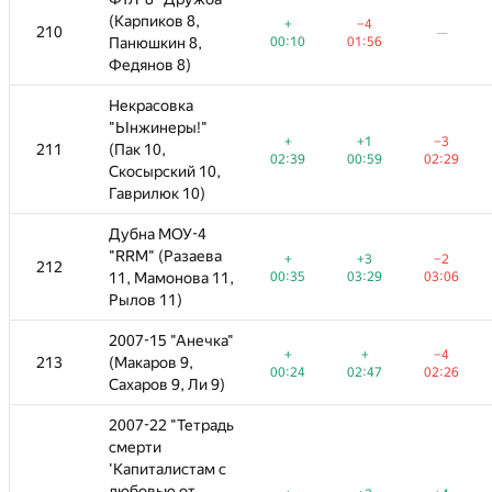
(Карпиков 8,
(Карпиков 8,
+
−4
+
+
+1
−4
−4
+1
210
210
—
—
—
—
00:10
Панюшкин 8,
Панюшкин 8,
01:56
00:10
00:10
01:13
01:56
01:56
03:51
Федянов 8)
Федянов 8)
Некрасовка
Некрасовка
"ЬIнжинеры!"
"ЬIнжинеры!"
+
+1
−3
+
+
+1
+1
+1
−3
−3
211
211
(Пак 10,
(Пак 10,
—
—
02:39
00:59
02:29
02:39
02:39
01:58
00:59
00:59
02:29
02:29
Скосырский 10,
Скосырский 10,
Гаврилюк 10)
Гаврилюк 10)
Дубна МОУ-4
Дубна МОУ-4
"RRM" (Разаева
"RRM" (Разаева
+
+3
−2
+
+
+1
+3
+3
−2
−2
−2
212
212
—
,
00:35
11, Мамонова 11,
11, Мамонова 11,
03:29
03:06
00:35
00:35
01:14
03:29
03:29
03:06
03:06
02:30
Рылов 11)
Рылов 11)
"
2007-15 "Анечка"
2007-15 "Анечка"
+
+
−4
+
+
+1
+
+
−4
−4
−4
213
213
(Макаров 9,
(Макаров 9,
—
00:24
02:47
02:26
00:24
00:24
03:11
02:47
02:47
01:36
02:26
02:26
Сахаров 9, Ли 9)
Сахаров 9, Ли 9)
ь
2007-22 "Тетрадь
2007-22 "Тетрадь
смерти
смерти
'Капиталистам с
'Капиталистам с
любовью от
любовью от