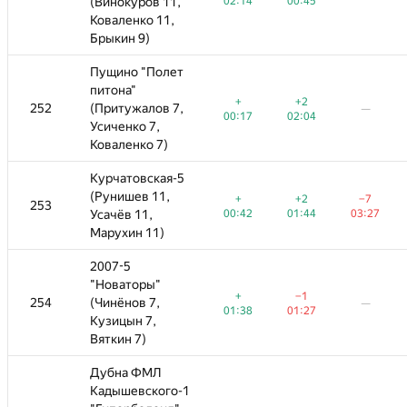
02:14
(Винокуров 11,
(Винокуров 11,
00:45
02:14
02:14
00:45
00:45
Коваленко 11,
Коваленко 11,
Брыкин 9)
Брыкин 9)
Пущино "Полет
Пущино "Полет
питона"
питона"
+
+2
+
+
+2
+2
252
252
(Притужалов 7,
(Притужалов 7,
—
—
—
—
—
—
00:17
02:04
00:17
00:17
02:04
02:04
Усиченко 7,
Усиченко 7,
Коваленко 7)
Коваленко 7)
Курчатовская-5
Курчатовская-5
(Рунишев 11,
(Рунишев 11,
+
+2
−7
+
+
+2
+2
−7
−7
253
253
—
—
—
00:42
Усачёв 11,
Усачёв 11,
01:44
03:27
00:42
00:42
01:44
01:44
03:27
03:27
Марухин 11)
Марухин 11)
2007-5
2007-5
"Новаторы"
"Новаторы"
+
−1
+2
+
+
−1
−1
254
254
(Чинёнов 7,
(Чинёнов 7,
—
—
—
—
—
01:38
01:27
01:38
00:57
01:38
01:27
01:27
Кузицын 7,
Кузицын 7,
Вяткин 7)
Вяткин 7)
Дубна ФМЛ
Дубна ФМЛ
Кадышевского-1
Кадышевского-1