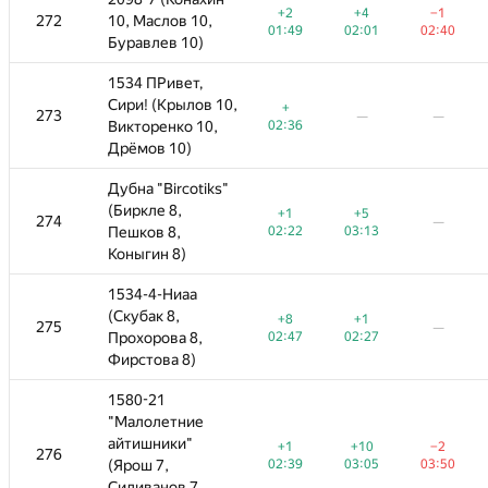
+2
+4
−1
+2
−3
+2
+4
−1
+4
−1
−1
272
272
10, Маслов 10,
10, Маслов 10,
—
01:49
02:01
02:40
01:49
02:55
01:49
02:01
02:45
02:01
02:40
02:40
Буравлев 10)
Буравлев 10)
1534 ПРивет,
1534 ПРивет,
0,
Сири! (Крылов 10,
Сири! (Крылов 10,
+
−2
+
+
+1
273
273
—
—
—
—
—
—
—
02:36
Викторенко 10,
Викторенко 10,
02:36
03:43
02:36
03:01
Дрёмов 10)
Дрёмов 10)
Дубна "Bircotiks"
Дубна "Bircotiks"
(Биркле 8,
(Биркле 8,
+1
+5
+1
+1
+5
+5
274
274
—
—
—
—
—
—
02:22
Пешков 8,
Пешков 8,
03:13
02:22
02:22
03:13
03:13
Коныгин 8)
Коныгин 8)
1534-4-Ниаа
1534-4-Ниаа
(Скубак 8,
(Скубак 8,
+8
+1
+8
−6
+8
+1
+1
275
275
—
—
—
—
—
02:47
Прохорова 8,
Прохорова 8,
02:27
02:47
03:50
02:47
02:27
02:27
Фирстова 8)
Фирстова 8)
1580-21
1580-21
"Малолетние
"Малолетние
айтишники"
айтишники"
+1
+10
−2
+1
+1
+10
+10
−2
−2
276
276
—
—
—
02:39
(Ярош 7,
(Ярош 7,
03:05
03:50
02:39
02:39
03:05
03:05
03:50
03:50
Силиванов 7,
Силиванов 7,