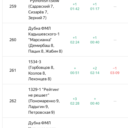
"
"PythonIsn'tSlow "
"PythonIsn'tSlow "
+1
+1
+1
+1
+1
+1
−1
259
259
(Садовский 7,
(Садовский 7,
—
—
—
—
—
01:42
01:17
01:42
01:42
01:17
01:17
02:37
Сизарёв 7,
Сизарёв 7,
Зерний 7)
Зерний 7)
Дубна ФМЛ
Дубна ФМЛ
Кадышевского-1
Кадышевского-1
+1
+1
+1
+1
+1
+1
260
260
"Марсианка"
"Марсианка"
—
—
—
—
—
—
02:24
00:40
02:24
02:24
00:40
00:40
(Демирбаш 8,
(Демирбаш 8,
8)
Пацык 8, Жабин 8)
Пацык 8, Жабин 8)
1534-3
1534-3
(Горбовцов 8,
(Горбовцов 8,
+
+2
−1
−8
+
+
+2
+2
−1
−1
261
261
—
—
00:51
Козлов 8,
Козлов 8,
02:14
03:09
00:51
03:48
00:51
02:14
02:14
03:09
03:09
Леконцев 8)
Леконцев 8)
1329-1 "Рейтинг
1329-1 "Рейтинг
не решает"
не решает"
+3
+
+3
+3
+
+
262
262
(Пономаренко 9,
(Пономаренко 9,
—
—
—
—
—
—
02:28
00:40
02:28
02:28
00:40
00:40
Ладыгин 9,
Ладыгин 9,
Петровская 9)
Петровская 9)
Дубна ФМЛ
Дубна ФМЛ