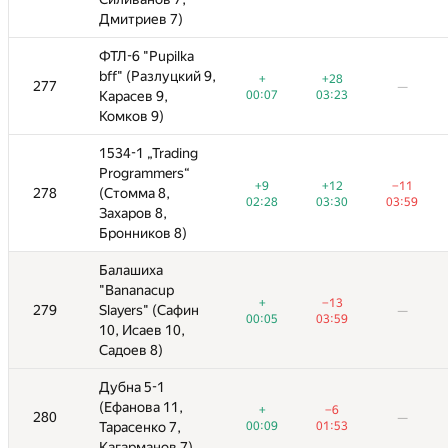
Дмитриев 7)
Дмитриев 7)
ФТЛ-6 "Pupilka
ФТЛ-6 "Pupilka
,
bff" (Разлуцкий 9,
bff" (Разлуцкий 9,
+
+28
−2
+
+
+28
+28
−1
277
277
—
—
—
—
00:07
Карасев 9,
Карасев 9,
03:23
00:07
03:41
00:07
03:23
02:42
03:23
Комков 9)
Комков 9)
1534-1 „Trading
1534-1 „Trading
Programmers“
Programmers“
+9
+12
−11
+9
+9
+12
+12
−11
−11
278
278
(Стомма 8,
(Стомма 8,
—
—
—
02:28
03:30
03:59
02:28
02:28
03:30
03:30
03:59
03:59
Захаров 8,
Захаров 8,
Бронников 8)
Бронников 8)
Балашиха
Балашиха
"Bananacup
"Bananacup
+
−13
−7
+
+
−13
−13
279
279
Slayers" (Сафин
Slayers" (Сафин
—
—
—
—
—
00:05
03:59
00:05
03:33
00:05
03:59
03:59
10, Исаев 10,
10, Исаев 10,
Садоев 8)
Садоев 8)
Дубна 5-1
Дубна 5-1
(Ефанова 11,
(Ефанова 11,
+
−6
+
+
−6
−6
280
280
—
—
—
—
—
—
00:09
Тарасенко 7,
Тарасенко 7,
01:53
00:09
00:09
01:53
01:53
Кагарманов 7)
Кагарманов 7)