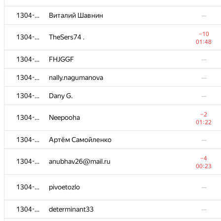
1304-5705
Виталий Шавнин
—
−10
1304-5705
TheSers74 .
01:48
1304-5705
FHJGGF
—
1304-5705
nally.nagumanova
—
1304-5705
Dany G.
—
−2
1304-5705
Neepooha
01:22
№
Մասնակից
A
1280
/
3274
1304-5705
Артём Самойленко
—
−2
1304-5705
demonwsws100
−4
01:13
1304-5705
anubhav26@mail.ru
00:23
1304-5705
ottoman.osmanov
—
1304-5705
pivoetozlo
—
1304-5705
Виталий Шавнин
—
1304-5705
determinant33
—
−10
1304-5705
TheSers74 .