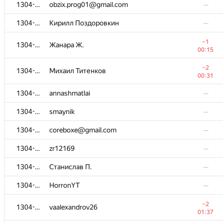
1304-5705
evgeny.ef71
—
1304-5705
obzix.prog01@gmail.com
—
1304-5705
max2000.139@gmail.com
—
1304-5705
Кирилл Поздоровкин
—
1304-5705
Александр П.
—
−1
1304-5705
Жанара Ж.
00:15
1304-5705
Dub1rov
—
−2
1304-5705
Михаил Титенков
1304-5705
daarutyunyan@edu.hse.ru
00:31
—
1304-5705
annashmatlai
—
1304-5705
Saveliy
—
1304-5705
smaynik
—
1304-5705
kirylbehan
—
1304-5705
coreboxe@gmail.com
—
1304-5705
IlyaOstt
—
1304-5705
zr12169
—
1304-5705
omgupta1905@gmail.com
—
1304-5705
Станислав П.
—
1304-5705
nurbubu.abduvalieva
—
1304-5705
HorronYT
—
1304-5705
obzix.prog01@gmail.com
—
−2
1304-5705
Кирилл Поздоровкин
—
1304-5705
vaalexandrov26
01:37