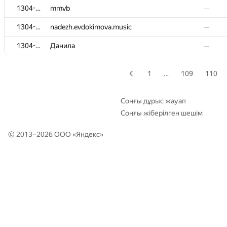
1304-5705
1304-5705
mmvb
mmvb
—
—
1304-5705
1304-5705
nadezh.evdokimova.music
nadezh.evdokimova.music
—
—
1304-5705
1304-5705
Данила
Данила
—
—
1
…
109
110
Соңғы дұрыс жауап
Соңғы жіберілген шешім
© 2013–2026 ООО «
Яндекс
»