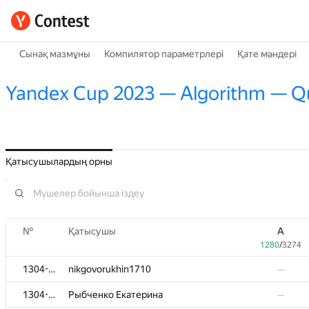
Сынақ мазмұны
Компилятор параметрлері
Қате мәндері
Yandex Cup 2023 — Algorithm — Qua
Қатысушылардың орны
№
№
Қатысушы
Қатысушы
A
A
1280
1280
/
/
3274
3274
1304-5705
1304-5705
nikgovorukhin1710
nikgovorukhin1710
—
—
1304-5705
1304-5705
Рыбченко Екатерина
Рыбченко Екатерина
—
—