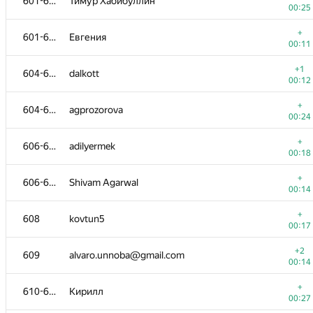
601-603
Тимур Хабибуллин
00:25
+
601-603
Евгения
00:11
+1
604-605
dalkott
00:12
+
604-605
agprozorova
00:24
+
606-607
adilyermek
00:18
+
606-607
Shivam Agarwal
00:14
+
608
kovtun5
00:17
+2
609
alvaro.unnoba@gmail.com
00:14
+
610-613
Кирилл
00:27