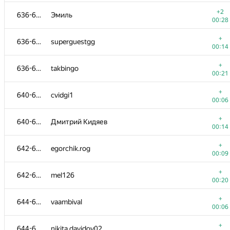
+
617-620
alimbekmurzin
+2
636-639
Эмиль
01:16
00:28
+
621-622
Мария Р.
+
636-639
superguestgg
00:20
00:14
+
621-622
gennadiydobretsov
+
636-639
takbingo
00:39
00:21
+1
623-624
Максим Е.
+
640-641
cvidgi1
00:13
00:06
+2
623-624
number183
+
640-641
Дмитрий Кидяев
00:22
00:14
+
625
Сергей
+
642-643
egorchik.rog
01:28
00:09
+2
626
evzhuk0v
+
642-643
mel126
00:23
00:20
+
627
Михаил Абульфат
+
644-645
vaambival
00:05
00:06
+
628
Роман Савельев
+
644-645
nikita.davidov02
00:07