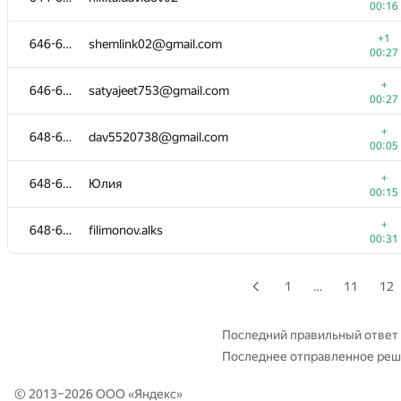
00:16
+
629-630
St1lk3r
+1
646-647
shemlink02@gmail.com
00:39
00:27
+
629-630
Максим Федоров
+
646-647
satyajeet753@gmail.com
00:12
00:27
+
631
EsQLap
+
648-651
dav5520738@gmail.com
00:11
00:05
+
632
Марат Фаттахов
+
648-651
Юлия
00:19
00:15
+1
633-635
dmitry.taran333
+
648-651
filimonov.alks
00:29
00:31
+
633-635
Илья Капитонов
00:10
1
…
11
12
+
633-635
fi11er
00:20
Последний правильный ответ
Последнее отправленное ре
+
636-639
GorkMork1189
00:17
© 2013–2026 ООО «
Яндекс
»