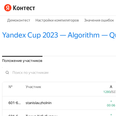
Демоконтест
Настройки компиляторов
Значения ошибок
Yandex Cup 2023 — Algorithm — Qua
Положение участников
№
Участник
A
1280
/
32
+
601-603
stanislav.zholnin
00:06
+