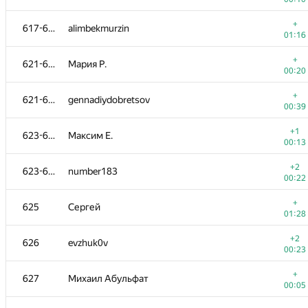
+
601-603
Евгения
+
617-620
alimbekmurzin
00:11
01:16
+1
604-605
dalkott
+
621-622
Мария Р.
00:12
00:20
+
604-605
agprozorova
+
621-622
gennadiydobretsov
00:24
00:39
+
606-607
adilyermek
+1
623-624
Максим Е.
00:18
00:13
+
606-607
Shivam Agarwal
+2
623-624
number183
00:14
00:22
+
608
kovtun5
+
625
Сергей
00:17
01:28
+2
609
alvaro.unnoba@gmail.com
+2
626
evzhuk0v
00:14
00:23
+
610-613
Кирилл
+
627
Михаил Абульфат
00:27
00:05
+