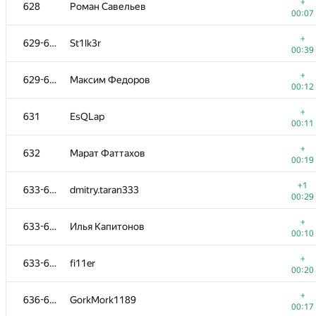
610-613
nikolay.mayorov@vis-technology.ru
+
628
Роман Савельев
00:28
00:07
+
610-613
Kmakxum
+
629-630
St1lk3r
00:11
00:39
+
610-613
Сергей Петров
+
629-630
Максим Федоров
00:06
00:12
+
614-616
Н
+
631
EsQLap
00:10
00:11
+
614-616
kostasanemozalis@gmail.com
+
632
Марат Фаттахов
01:39
00:19
+
614-616
reijnUl
+1
633-635
dmitry.taran333
00:09
00:29
+
617-620
Artiuhovanton21
+
633-635
Илья Капитонов
00:20
00:10
+
617-620
dwen
+
633-635
fi11er
00:13
00:20
+1
617-620
timetoti
+
636-639
GorkMork1189
00:10
00:17