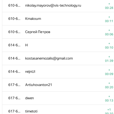
+
610-613
nikolay.mayorov@vis-technology.ru
00:28
+
610-613
Kmakxum
00:11
+
610-613
Сергей Петров
00:06
+
614-616
Н
00:10
+
614-616
kostasanemozalis@gmail.com
01:39
+
614-616
reijnUl
00:09
№
Участник
A
+
617-620
Artiuhovanton21
1280
/
32
00:20
+
601-603
stanislav.zholnin
+
617-620
dwen
00:06
00:13
+
601-603
Тимур Хабибуллин
+1
617-620
timetoti
00:25
00:10