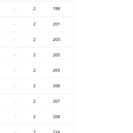
2
165
—
2
199
—
2
166
—
2
201
—
2
166
—
2
203
—
2
166
—
2
205
—
2
166
—
2
205
—
2
169
—
2
206
—
2
170
—
2
207
—
2
172
—
2
208
—
2
172
—
2
214
—