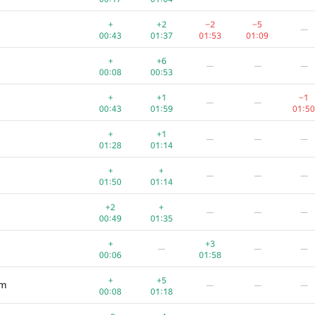
+
+2
−2
−5
—
00:43
01:37
01:53
01:09
+
+6
—
—
—
00:08
00:53
+
+1
−1
—
—
00:43
01:59
01:50
+
+1
—
—
—
01:28
01:14
+
+
—
—
—
01:50
01:14
+2
+
—
—
—
00:49
01:35
+
+3
—
—
—
00:06
01:58
+
+5
om
—
—
—
00:08
01:18