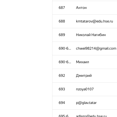
652
anton.dorosev
687
Антон
653-656
akhtyamov.dr@phystech
688
kmtatarov@edu.hse.ru
653-656
letit6E
689
Николай Нагибин
653-656
actedcone@gmail.com
690-691
chwei98214@gmail.com
653-656
sun1223god@gmail.com
690-691
Михаил
657
Данил Кормилин
692
Дмитрий
658
ayush.savar1@gmail.co
693
nzoya0107
659-660
Аля А.
694
p@glav.tatar
659-660
goodarsenm@gmail.com
695-696
adlazo@edu.hse.ru