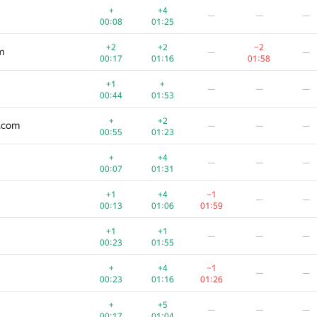
+
+4
—
—
—
00:08
01:25
+2
+2
−2
m
—
—
00:17
01:16
01:58
+1
+
—
—
—
00:44
01:53
+
+2
l.com
—
—
—
00:55
01:23
+
+4
—
—
—
00:07
01:31
+1
+4
−1
—
—
00:13
01:06
01:59
+1
+1
—
—
—
00:23
01:55
+
+4
−1
—
—
00:23
01:16
01:26
+
+5
—
—
—
00:17
01:04