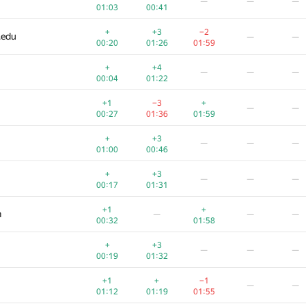
—
—
—
01:03
00:41
+
+3
−2
.edu
—
—
00:20
01:26
01:59
+
+4
—
—
—
00:04
01:22
+1
−3
+
—
—
00:27
01:36
01:59
+
+3
—
—
—
01:00
00:46
+
+3
—
—
—
00:17
01:31
+1
+
m
—
—
—
00:32
01:58
+
+3
—
—
—
00:19
01:32
+1
+
−1
—
—
01:12
01:19
01:55