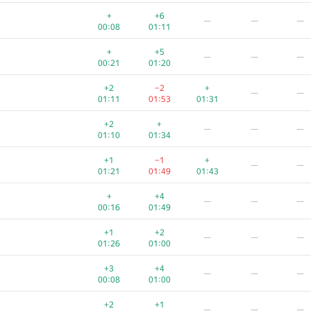
+2
+1
—
—
—
+
+6
—
—
—
01:03
00:41
00:08
01:11
+
+3
−2
.edu
—
—
+
+5
—
—
—
00:20
01:26
01:59
00:21
01:20
+
+4
—
—
—
+2
−2
+
—
—
00:04
01:22
01:11
01:53
01:31
+1
−3
+
—
—
+2
+
—
—
—
00:27
01:36
01:59
01:10
01:34
+
+3
—
—
—
+1
−1
+
—
—
01:00
00:46
01:21
01:49
01:43
+
+3
—
—
—
+
+4
—
—
—
00:17
01:31
00:16
01:49
+1
+
m
—
—
—
+1
+2
—
—
—
00:32
01:58
01:26
01:00
+
+3
—
—
—
+3
+4
—
—
—
00:19
01:32
00:08
01:00
+1
+
−1
—
—
+2
+1
—
—
—
01:12
01:19
01:55