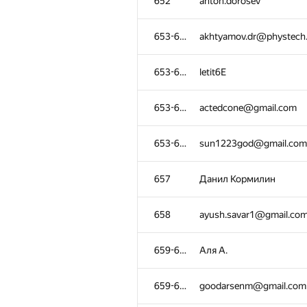
652
anton.dorosev
653-656
akhtyamov.dr@phystech
653-656
letit6E
653-656
actedcone@gmail.com
653-656
sun1223god@gmail.com
657
Данил Кормилин
658
ayush.savar1@gmail.co
659-660
Аля А.
659-660
goodarsenm@gmail.com