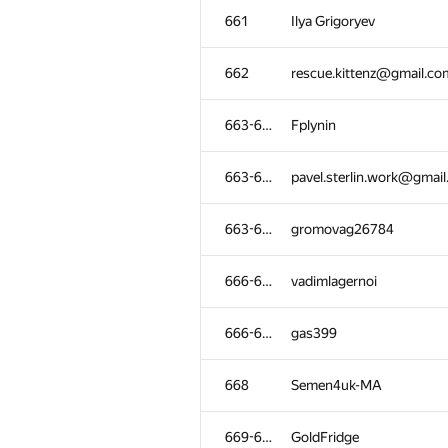
661
Ilya Grigoryev
662
rescue.kittenz@gmail.co
663-665
Fplynin
663-665
pavel.sterlin.work@gmai
663-665
gromovag26784
666-667
vadimlagernoi
666-667
gas399
668
Semen4uk-MA
669-671
GoldFridge