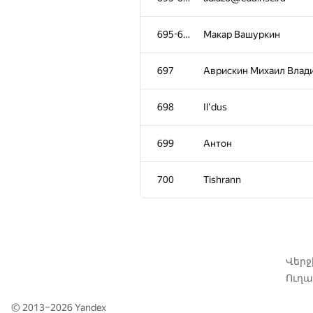
661
Ilya Grigoryev
695-696
Макар Вашуркин
662
rescue.kittenz@gmail.co
697
Аврискин Михаил Влад
663-665
Fplynin
698
Il'dus
663-665
pavel.sterlin.work@gmai
699
Антон
663-665
gromovag26784
700
Tishrann
666-667
vadimlagernoi
666-667
gas399
Վեր
Ուղա
668
Semen4uk-MA
© 2013–2026
Yandex