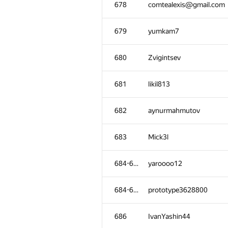
678
comtealexis@gmail.com
679
yumkam7
680
Zvigintsev
681
likil813
682
aynurmahmutov
683
Mick3l
684-685
yaroooo12
№
Մասնակից
684-685
prototype3628800
648-651
gr8@nxt.ru
686
IvanYashin44