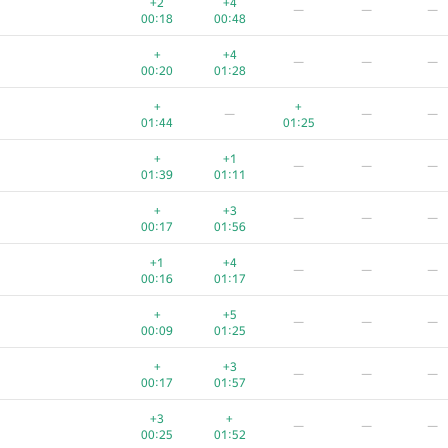
+2
+4
—
—
—
00:18
00:48
+
+4
—
—
—
00:20
01:28
+
+
—
—
—
01:44
01:25
+
+1
—
—
—
01:39
01:11
+
+3
—
—
—
00:17
01:56
+1
+4
—
—
—
00:16
01:17
+
+5
—
—
—
00:09
01:25
A
B
C
D
E
+
+3
—
—
—
1280
/
3274
691
/
4746
508
/
1153
133
/
771
151
/
45
00:17
01:57
+1
+1
—
—
—
+3
+
—
—
—
00:24
01:40
00:25
01:52