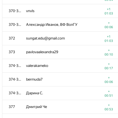
+
353
phatyerto@gmail.com
+1
370-371
vnvls
00:14
01:03
+
354
ariel-0
+
370-371
Александр Иванов, ВФ ВолГУ
00:09
00:06
+1
355
juniorchen0720@gmail.com
+1
372
sungat.edu@gmail.com
00:08
01:03
+
356
sharingan202
+
373
pavlovaalexandra29
00:04
00:10
+
357
imetelkov
+
374-376
valerakameko
00:06
00:17
+
358
khanterrr
+
374-376
bermuda7
00:08
00:06
+
359-360
kreker-bububu
+
374-376
Дарина С.
00:08
00:51
+
359-360
kotyakotb
+
377
Дмитрий Че
00:08
00:53
+