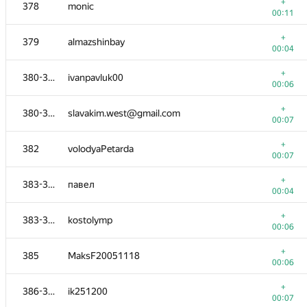
361-363
Семён Паненков
+
378
monic
00:24
00:11
+
361-363
Serik12121
+
379
almazshinbay
00:06
00:04
+
361-363
Александр Шеховцов
+
380-381
ivanpavluk00
00:18
00:06
+
364-365
Ваня
+
380-381
slavakim.west@gmail.com
00:05
00:07
+
364-365
umairahmadmirza986@gmail.com
+
382
volodyaPetarda
00:12
00:07
+
366
Ser0p
+
383-384
павел
00:16
00:04
+
367-368
volovich.eugene
+
383-384
kostolymp
00:50
00:06
+
367-368
georgii.khomutov@math.msu.ru
+
385
MaksF20051118
00:11
00:06
+
369
elena2206810681
+
386-387
ik251200
00:04
00:07