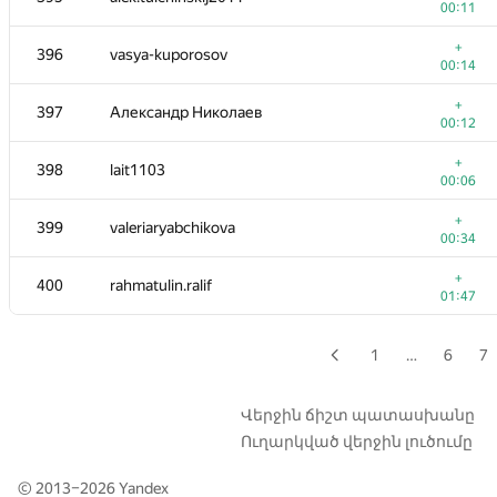
00:11
+
379
almazshinbay
+
396
vasya-kuporosov
00:04
00:14
+
380-381
ivanpavluk00
+
397
Александр Николаев
00:06
00:12
+
380-381
slavakim.west@gmail.com
+
398
lait1103
00:07
00:06
+
382
volodyaPetarda
+
399
valeriaryabchikova
00:07
00:34
+
383-384
павел
+
400
rahmatulin.ralif
00:04
01:47
+
383-384
kostolymp
00:06
1
…
6
7
+
385
MaksF20051118
00:06
Վերջին ճիշտ պատասխանը
Ուղարկված վերջին լուծումը
+
386-387
ik251200
00:07
© 2013–2026
Yandex