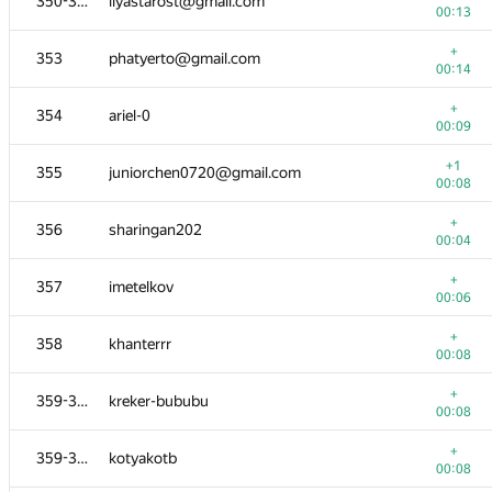
350-352
ilyastarost@gmail.com
00:13
+
353
phatyerto@gmail.com
00:14
+
354
ariel-0
00:09
+1
355
juniorchen0720@gmail.com
00:08
+
356
sharingan202
00:04
+
357
imetelkov
00:06
+
358
khanterrr
00:08
+
359-360
kreker-bububu
00:08
+
359-360
kotyakotb
00:08