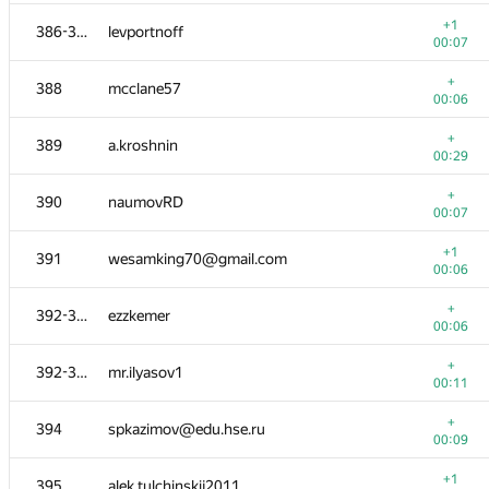
+1
370-371
vnvls
+1
386-387
levportnoff
01:03
00:07
+
370-371
Александр Иванов, ВФ ВолГУ
+
388
mcclane57
00:06
00:06
+1
372
sungat.edu@gmail.com
+
389
a.kroshnin
01:03
00:29
+
373
pavlovaalexandra29
+
390
naumovRD
00:10
00:07
+
374-376
valerakameko
+1
391
wesamking70@gmail.com
00:17
00:06
+
374-376
bermuda7
+
392-393
ezzkemer
00:06
00:06
+
374-376
Дарина С.
+
392-393
mr.ilyasov1
00:51
00:11
+
377
Дмитрий Че
+
394
spkazimov@edu.hse.ru
00:53
00:09
+
378
monic
+1
395
alek.tulchinskij2011
00:11