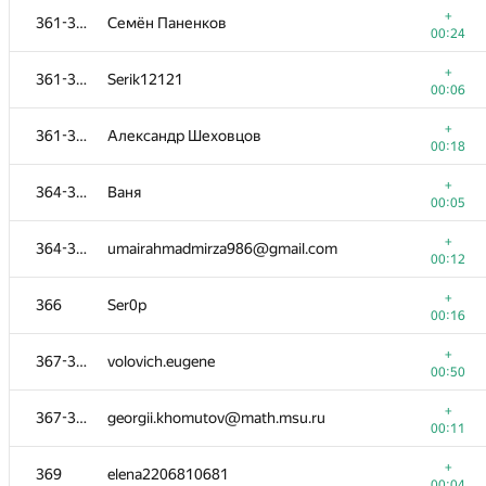
+
361-363
Семён Паненков
00:24
+
361-363
Serik12121
00:06
+
361-363
Александр Шеховцов
00:18
+
364-365
Ваня
00:05
+
364-365
umairahmadmirza986@gmail.com
00:12
+
366
Ser0p
00:16
№
Մասնակից
A
+
367-368
volovich.eugene
1280
/
3274
00:50
+
350-352
dmikarpoff
+
367-368
georgii.khomutov@math.msu.ru
00:06
00:11
+1
350-352
ilyastarost@gmail.com
+
369
elena2206810681
00:13
00:04