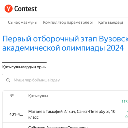
Сынақ мазмұны
Компилятор параметрлері
Қате мәндері
Первый отборочный этап Вузовс
академической олимпиады 2024
Қатысушылардың орны
№
Қатысушы
117
Матвеев Тимофей Ильич, Санкт-Петербург, 10
401-456
класс
0
Сайгаков Александр Сергеевич,