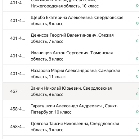
401-456
Нижегородская область, 10 класс
0
Щербо Екатерина Алексеевна, Свердловская
401-456
область, 8 класс
0
Денисов Георгий Валентинович, Омская
401-456
область, 7 класс
0
Иванищев Антон Сергеевич, Тюменская
401-456
область, 8 класс
0
Назарова Мария Александровна, Самарская
401-456
область, 11 класс
0
Занин Николай Юрьевич, Свердловская
457
область, 9 класс
0
Таратушкин Александр Андреевич , Санкт-
458-461
Петербург, 10 класс
0
Долгова Таисия Николаевна, Свердловская
458-461
область, 9 класс
0