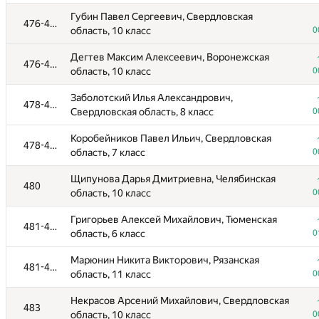
Назарова Мария Александровна, Самарская
401-456
Губин Павел Сергеевич, Свердловская
область, 11 класс
0
476-477
область, 10 класс
0
Занин Николай Юрьевич, Свердловская
457
Дегтев Максим Алексеевич, Воронежская
область, 9 класс
0
476-477
область, 10 класс
0
Таратушкин Александр Андреевич , Санкт-
458-461
Заболотский Илья Александрович,
Петербург, 10 класс
0
478-479
Свердловская область, 8 класс
0
Долгова Таисия Николаевна, Свердловская
458-461
Коробейников Павел Ильич, Свердловская
область, 9 класс
0
478-479
область, 7 класс
0
Болотов Семён Владимирович, Свердловская
458-461
Щипунова Дарья Дмитриевна, Челябинская
область, 9 класс
0
480
область, 10 класс
0
Канторович Лев Яковлевич, Свердловская
458-461
Григорьев Алексей Михайлович, Тюменская
область, 7 класс
0
481-482
область, 6 класс
0
Рожкова Полина Максимовна, Свердловская
462
Марюнин Никита Викторович, Рязанская
область, 9 класс
0
481-482
область, 11 класс
0
Волков Владимир Юрьевич, Санкт-Петербург,
463
Некрасов Арсений Михайлович, Свердловская
11 класс
0
483
область, 10 класс
0