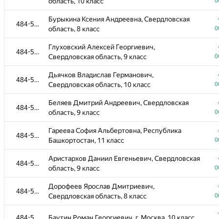
область, 10 класс
0
Лобанов Александр Константинович,
472-475
Бурыкина Ксения Андреевна, Свердловская
Свердловская область, 11 класс
0
484-585
область, 8 класс
0
Нелюбин Максим Андреевич, Республика
472-475
Глуховский Алексей Георгиевич,
Хакасия, 11 класс
0
484-585
Свердловская область, 9 класс
0
Пихтелев Михаил Валерьевич, Мурманская
472-475
Дьячков Владислав Германович,
область, 11 класс
0
484-585
Свердловская область, 10 класс
0
Баданов Иван Вячеславович, Мурманская
472-475
Беляев Дмитрий Андреевич, Свердловская
область, 11 класс
0
484-585
область, 9 класс
0
Губин Павел Сергеевич, Свердловская
476-477
Гареева София Альбертовна, Республика
область, 10 класс
0
484-585
Башкортостан, 11 класс
0
Дегтев Максим Алексеевич, Воронежская
476-477
Аристархов Даниил Евгеньевич, Свердловская
область, 10 класс
0
484-585
область, 9 класс
0
Заболотский Илья Александрович,
478-479
Дорофеев Ярослав Дмитриевич,
Свердловская область, 8 класс
0
484-585
Свердловская область, 8 класс
0
Коробейников Павел Ильич, Свердловская
478-479
область, 7 класс
0
484-585
Баутин Роман Георгиевич, г. Москва, 10 класс