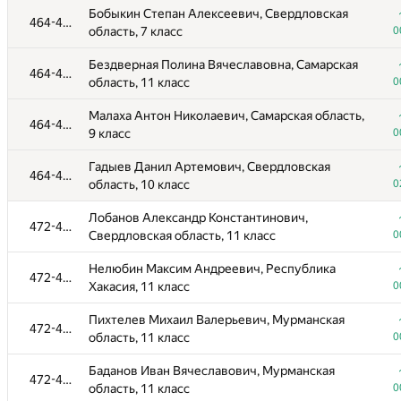
Бобыкин Степан Алексеевич, Свердловская
464-471
область, 7 класс
0
Бездверная Полина Вячеславовна, Самарская
464-471
область, 11 класс
0
№
Қатысушы
Малаха Антон Николаевич, Самарская область,
117
464-471
9 класс
0
Матвеев Тимофей Ильич, Санкт-Петербург, 10
401-456
Гадыев Данил Артемович, Свердловская
класс
0
464-471
область, 10 класс
0
Сайгаков Александр Сергеевич,
401-456
Лобанов Александр Константинович,
Нижегородская область, 10 класс
0
472-475
Свердловская область, 11 класс
0
Щербо Екатерина Алексеевна, Свердловская
401-456
Нелюбин Максим Андреевич, Республика
область, 8 класс
0
472-475
Хакасия, 11 класс
0
Денисов Георгий Валентинович, Омская
401-456
Пихтелев Михаил Валерьевич, Мурманская
область, 7 класс
0
472-475
область, 11 класс
0
Иванищев Антон Сергеевич, Тюменская
401-456
Баданов Иван Вячеславович, Мурманская
область, 8 класс
0
472-475
область, 11 класс
0