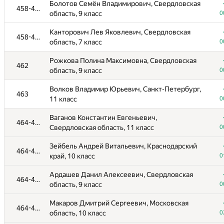
Болотов Семён Владимирович, Свердловская
458-461
область, 9 класс
0
Канторович Лев Яковлевич, Свердловская
458-461
область, 7 класс
0
Рожкова Полина Максимовна, Свердловская
462
область, 9 класс
0
Волков Владимир Юрьевич, Санкт-Петербург,
463
11 класс
0
Ваганов Константин Евгеньевич,
464-471
Свердловская область, 11 класс
0
Зейбель Андрей Витальевич, Краснодарский
464-471
край, 10 класс
0
Ардашев Данил Алексеевич, Свердловская
464-471
область, 9 класс
0
Макаров Дмитрий Сергеевич, Московская
464-471
область, 10 класс
0