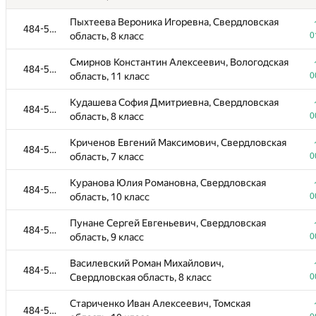
Ваганов Константин Евгеньевич,
464-471
Пыхтеева Вероника Игоревна, Свердловская
Свердловская область, 11 класс
0
484-585
область, 8 класс
0
Зейбель Андрей Витальевич, Краснодарский
464-471
Смирнов Константин Алексеевич, Вологодская
край, 10 класс
0
484-585
область, 11 класс
0
Ардашев Данил Алексеевич, Свердловская
464-471
Кудашева София Дмитриевна, Свердловская
область, 9 класс
0
484-585
область, 8 класс
0
Макаров Дмитрий Сергеевич, Московская
464-471
Криченов Евгений Максимович, Свердловская
область, 10 класс
0
484-585
область, 7 класс
0
Бобыкин Степан Алексеевич, Свердловская
464-471
Куранова Юлия Романовна, Свердловская
область, 7 класс
0
484-585
область, 10 класс
0
Бездверная Полина Вячеславовна, Самарская
464-471
Пунане Сергей Евгеньевич, Свердловская
область, 11 класс
0
484-585
область, 9 класс
0
Малаха Антон Николаевич, Самарская область,
464-471
Василевский Роман Михайлович,
9 класс
0
484-585
Свердловская область, 8 класс
0
Гадыев Данил Артемович, Свердловская
464-471
Стариченко Иван Алексеевич, Томская
область, 10 класс
0
484-585