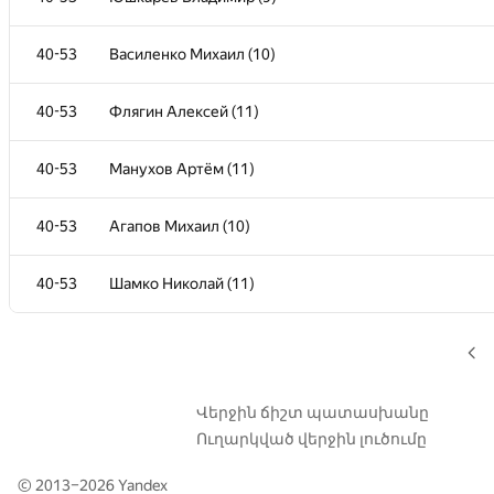
22-29
Савран Андрей (11)
40-53
Василенко Михаил (10)
30-34
Андрейкин Андрей (10)
40-53
Флягин Алексей (11)
30-34
Новак Никита (11)
40-53
Манухов Артём (11)
30-34
Атонников Виктор (11)
40-53
Агапов Михаил (10)
30-34
Тараканов Максим (11)
40-53
Шамко Николай (11)
30-34
Чалов Егор (11)
35-36
Кухтенков Никита (11)
Վերջին ճիշտ պատասխանը
Ուղարկված վերջին լուծումը
35-36
Ананьев Илья (10)
© 2013–2026
Yandex