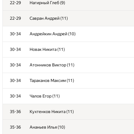
10-21
Бессонов Тимур (11)
22-29
Нагирный Глеб (9)
10-21
Черезов Семён (10)
22-29
Савран Андрей (11)
10-21
Дьяков Иван (11)
30-34
Андрейкин Андрей (10)
10-21
Балюк Иван (10)
30-34
Новак Никита (11)
10-21
Агафонов Михаил (10)
30-34
Атонников Виктор (11)
10-21
Голубин Андрей (11)
30-34
Тараканов Максим (11)
10-21
Корнеев Игорь (11)
30-34
Чалов Егор (11)
10-21
Якунин Никита (11)
35-36
Кухтенков Никита (11)
10-21
Ларютин Иван (11)
35-36
Ананьев Илья (10)