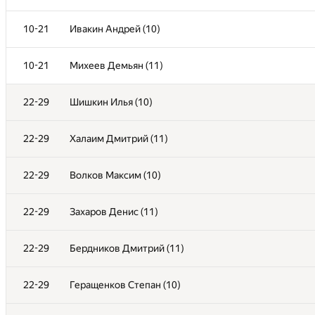
3
Веретенов Арсений (10)
10-21
Ивакин Андрей (10)
4
Листопад Александр (11)
10-21
Михеев Демьян (11)
5
Малышев Александр (11)
22-29
Шишкин Илья (10)
6-7
Хоба Артемий (11)
22-29
Халаим Дмитрий (11)
6-7
Фадеев Павел (11)
22-29
Волков Максим (10)
8
Гарбар Артемий (9)
22-29
Захаров Денис (11)
9
Миронов Виктор (8)
22-29
Бердников Дмитрий (11)
10-21
Сафронов Максим (11)
22-29
Геращенков Степан (10)