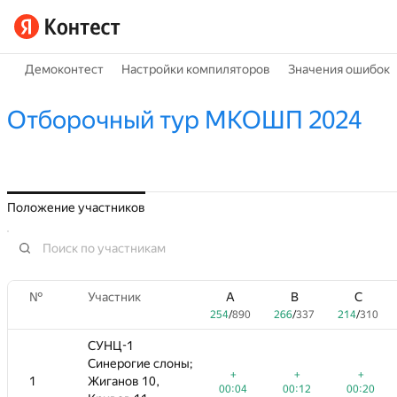
Демоконтест
Настройки компиляторов
Значения ошибок
Отборочный тур МКОШП 2024
Положение участников
№
№
B
Участник
Участник
C
D
A
A
E
B
B
F
G
C
C
266
/
337
214
/
310
148
/
794
254
206
254
/
/
/
890
432
890
266
116
266
/
/
/
337
810
337
214
91
214
/
1096
/
/
310
310
СУНЦ-1
СУНЦ-1
Синерогие слоны;
Синерогие слоны;
+
+
+
+1
+
+
+2
+
+
+2
+
+
1
1
Жиганов 10,
Жиганов 10,
00:12
00:20
00:31
00:04
00:48
00:04
00:12
01:17
00:12
00:20
01:32
00:20