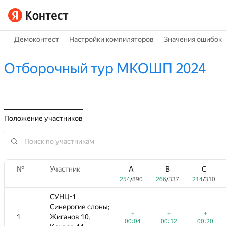
Демоконтест
Настройки компиляторов
Значения ошибок
Отборочный тур МКОШП 2024
Положение участников
№
№
B
Участник
Участник
C
D
A
A
E
B
B
F
G
C
C
266
/
337
214
/
310
148
/
794
254
206
254
/
/
/
890
432
890
266
116
266
/
/
/
337
810
337
214
91
214
/
1096
/
/
310
310
СУНЦ-1
СУНЦ-1
Синерогие слоны;
Синерогие слоны;
+
+
+
+1
+
+
+2
+
+
+2
+
+
1
1
Жиганов 10,
Жиганов 10,
00:12
00:20
00:31
00:04
00:48
00:04
00:12
01:17
00:12
00:20
01:32
00:20