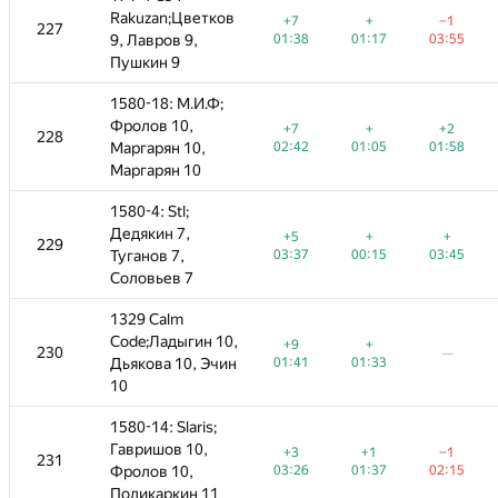
Rakuzan;Цветков
Rakuzan;Цветков
+
−1
+7
+7
+
+
+
−1
−1
227
227
—
—
—
01:17
9, Лавров 9,
9, Лавров 9,
03:55
01:38
03:27
01:38
01:17
01:17
03:55
03:55
Пушкин 9
Пушкин 9
1580-18: М.И.Ф;
1580-18: М.И.Ф;
Фролов 10,
Фролов 10,
+
+2
+7
−1
+7
+
+
+2
−5
+2
228
228
—
—
01:05
Маргарян 10,
Маргарян 10,
01:58
02:42
03:57
02:42
01:05
01:05
01:58
03:59
01:58
Маргарян 10
Маргарян 10
1580-4: Stl;
1580-4: Stl;
Дедякин 7,
Дедякин 7,
+
+
−1
+5
+5
+
+
−4
+
+
229
229
—
—
00:15
Туганов 7,
Туганов 7,
03:45
02:55
03:37
03:37
00:15
00:15
03:45
03:11
03:45
Соловьев 7
Соловьев 7
1329 Calm
1329 Calm
Code;Ладыгин 10,
Code;Ладыгин 10,
+
−1
+9
+1
+9
+
+
−4
230
230
—
—
—
—
01:33
Дьякова 10, Эчин
Дьякова 10, Эчин
00:48
01:41
03:28
01:41
01:33
01:33
03:58
10
10
1580-14: Slaris;
1580-14: Slaris;
Гавришов 10,
Гавришов 10,
+1
−1
−1
+3
+4
+3
+1
+1
−1
−1
−1
231
231
—
01:37
Фролов 10,
Фролов 10,
02:15
03:58
03:26
03:43
03:26
01:37
01:37
02:15
02:33
02:15
Поликаркин 11
Поликаркин 11