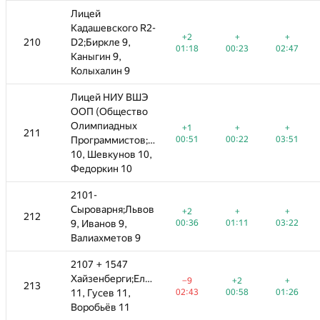
Лицей
Лицей
Кадашевского R2-
Кадашевского R2-
+
+
−4
+2
+2
+
+
−4
+
+
210
210
D2;Биркле 9,
D2;Биркле 9,
—
—
00:23
02:47
03:47
01:18
01:18
00:23
00:23
02:47
02:50
02:47
Каныгин 9,
Каныгин 9,
Колыхалин 9
Колыхалин 9
Лицей НИУ ВШЭ
Лицей НИУ ВШЭ
ООП (Общество
ООП (Общество
Олимпиадных
Олимпиадных
+
+
+1
−3
+1
+
+
−8
+
+
211
211
—
—
00:22
Программистов;Морозова
Программистов;Морозова
03:51
00:51
03:59
00:51
00:22
00:22
03:51
03:59
03:51
10, Шевкунов 10,
10, Шевкунов 10,
Федоркин 10
Федоркин 10
2101-
2101-
Сыроварня;Львов
Сыроварня;Львов
+
+
−2
+2
+2
+
+
−1
+
+
212
212
—
—
01:11
9, Иванов 9,
9, Иванов 9,
03:22
03:30
00:36
00:36
01:11
01:11
03:22
00:27
03:22
Валиахметов 9
Валиахметов 9
2107 + 1547
2107 + 1547
Хайзенберги;Елистратов
Хайзенберги;Елистратов
+2
+
−9
+2
−9
−16
+2
+2
+
+
213
213
—
—
00:58
11, Гусев 11,
11, Гусев 11,
01:26
02:43
02:14
02:43
00:58
03:59
00:58
01:26
01:26
Воробьёв 11
Воробьёв 11