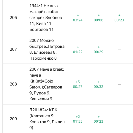
1944-1 Не всяк
1944-1 Не всяк
макарёк любит
макарёк любит
+
+
+
+
+
+
+
+
206
206
сахарёк;Здобнов
сахарёк;Здобнов
—
—
—
—
00:08
00:23
03:24
03:24
00:08
00:08
00:23
00:23
11, Кива 11,
11, Кива 11,
Борголов 11
Борголов 11
2007 Можно
2007 Можно
быстрее.;Петрова
быстрее.;Петрова
+
+
+
+
+
+
−2
207
207
—
—
—
—
—
00:29
8, Елисеева 8,
8, Елисеева 8,
01:22
02:18
01:22
00:29
00:29
01:40
Пархоменко 8
Пархоменко 8
2007 Have a break;
2007 Have a break;
have a
have a
KitKat(=Gojo
KitKat(=Gojo
+
+5
+5
+
+
+
208
208
—
—
—
—
—
—
00:32
Satoru);Сатдаров
Satoru);Сатдаров
00:27
01:36
00:27
00:32
00:32
9, Рудов 9,
9, Рудов 9,
Кашкевич 9
Кашкевич 9
Л2Ш #24: КЛК
Л2Ш #24: КЛК
(Калташев 9,
(Калташев 9,
+
+2
+1
+2
−7
+
+
−1
209
209
—
—
—
—
00:23
Копытов 9, Лылин
Копытов 9, Лылин
01:55
01:17
01:55
00:23
03:59
00:23
02:11
9)
9)