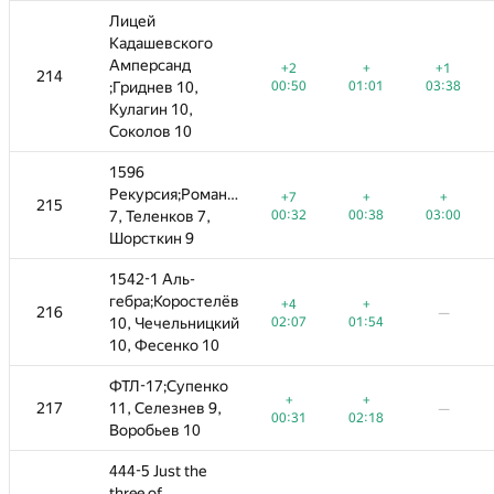
Лицей
Лицей
Кадашевского
Кадашевского
Амперсанд
Амперсанд
+
+1
−4
+2
−2
+2
+
+
+1
−6
+1
214
214
—
01:01
;Гриднев 10,
;Гриднев 10,
03:38
02:52
00:50
02:45
00:50
01:01
01:01
03:38
03:51
03:38
Кулагин 10,
Кулагин 10,
Соколов 10
Соколов 10
1596
1596
Рекурсия;Романов
Рекурсия;Романов
+
+
−1
+7
−5
+7
−1
+
+
+
+
215
215
—
00:38
7, Теленков 7,
7, Теленков 7,
03:00
03:12
00:32
02:19
00:32
00:38
01:38
00:38
03:00
03:00
Шорсткин 9
Шорсткин 9
1542-1 Аль-
1542-1 Аль-
гебра;Коростелёв
гебра;Коростелёв
+
+4
+4
+
+
+
216
216
—
—
—
—
—
—
01:54
10, Чечельницкий
10, Чечельницкий
02:07
01:24
02:07
01:54
01:54
10, Фесенко 10
10, Фесенко 10
ФТЛ-17;Супенко
ФТЛ-17;Супенко
+
−1
+4
+
+
+
+
−4
217
217
11, Селезнев 9,
11, Селезнев 9,
—
—
—
—
02:18
00:18
00:31
02:46
00:31
02:18
02:18
03:58
Воробьев 10
Воробьев 10
444-5 Just the
444-5 Just the
three of
three of