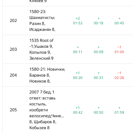
Князев 9
Князев 9
1580-23:
1580-23:
Шахматисты;
Шахматисты;
+
+
−3
+2
+2
+
+
+
+
202
202
—
—
—
00:18
Разин 8,
Разин 8,
00:45
03:59
01:52
01:52
00:18
00:18
00:45
00:45
Исаджанян 8,
Исаджанян 8,
1535 Root of
1535 Root of
-1;Ушаков 9,
-1;Ушаков 9,
+
−1
+
+
+
+
+
−1
−1
−1
203
203
—
—
00:09
Копылов 9,
Копылов 9,
01:00
00:11
03:21
00:11
00:09
00:09
01:00
03:29
01:00
Зеленский 9
Зеленский 9
1580-21: Новички;
1580-21: Новички;
+
−1
−2
+1
+1
+
+
+
−1
−1
−1
204
204
Баранов 8,
Баранов 8,
—
00:31
02:26
02:54
00:20
02:34
00:20
00:31
00:31
02:26
03:38
02:26
Новиков 8,
Новиков 8,
2007 7 бед, 1
2007 7 бед, 1
ответ: вставь
ответ: вставь
костыль,
костыль,
+
+
−2
+1
+1
+
+
+
+
205
205
изобрети
изобрети
—
—
—
00:50
01:59
03:59
00:42
00:42
00:50
00:50
01:59
01:59
велосипед;Чиненов
велосипед;Чиненов
8, Щибаров 8,
8, Щибаров 8,
Кобызев 8
Кобызев 8