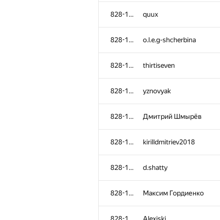
828-1115
lila.oblomova
828-1115
quux
828-1115
kriwitzckaya2011
828-1115
o.l.e.g-shcherbina
828-1115
prosto-mail95
828-1115
thirtiseven
828-1115
Ian Connor
828-1115
yznovyak
828-1115
Duznet
828-1115
Дмитрий Шмырёв
828-1115
denis.m.smirnov
828-1115
kirilldmitriev2018
828-1115
Дима Донцов
828-1115
d.shatty
828-1115
sergkon99
828-1115
Максим Гордиенко
828-1115
krishnaanaril
828-1115
Alexiski