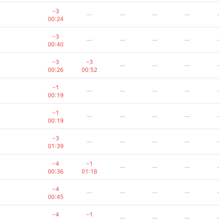
−5
−7
—
—
—
−3
—
—
—
—
01:12
00:52
00:24
−4
—
—
—
—
−3
—
—
—
—
01:09
00:40
−6
—
—
—
—
−3
−3
—
—
—
01:32
00:26
00:52
−2
—
—
—
—
−1
—
—
—
—
00:44
00:19
−1
—
—
—
—
−1
—
—
—
—
00:12
00:19
−9
−1
—
—
—
−3
—
—
—
—
01:15
01:38
01:39
−6
—
—
—
—
−4
−1
—
—
—
01:36
00:36
01:18
−2
—
—
—
—
−4
—
—
—
—
00:44
00:45
−2
—
—
—
—
−4
−1
—
—
—
00:37