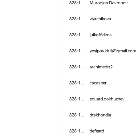
828-1115
Murodjon.Davronov
828-1115
vlyrchikova
828-1115
juikoff.dima
828-1115
yesipov.kirill@gmail.com
828-1115
archimedrt2
828-1115
cscasper
828-1115
eduard.dokhuzhev
#
Participant
828-1115
dtskhondia
828-1115
ahmad Anwar
828-1115
defeatd