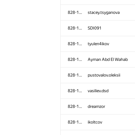
828-1115
stacey.tsyganova
828-1115
SDI091
828-1115
tyulen4ikov
828-1115
Ayman Abd El Wahab
828-1115
pustovalov.oleksii
828-1115
vasiliev.dsd
828-1115
dreamzor
828-1115
ikoltcov