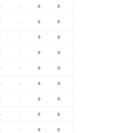
0
0
—
—
0
0
—
—
0
0
—
—
0
0
—
—
0
0
—
—
0
0
—
—
0
0
—
—
0
0
—
—
0
0
—
—