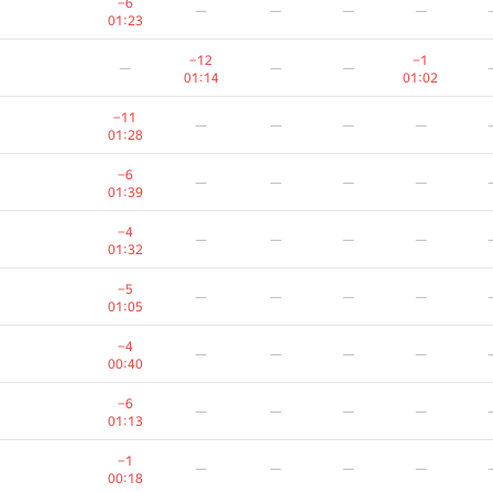
−6
—
—
—
—
01:23
−12
−1
—
—
—
01:14
01:02
−11
—
—
—
—
01:28
−6
—
—
—
—
01:39
−4
—
—
—
—
01:32
−5
—
—
—
—
01:05
−4
—
—
—
—
00:40
A
B
C
D
E
−6
—
—
—
—
765
/
2712
587
/
1000
71
/
523
104
/
440
13
/
162
1
01:13
−1
−7
—
—
—
−1
—
—
—
—
00:12
01:39
00:18