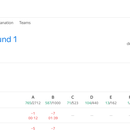
lanation
Teams
und 1
d
A
B
C
D
E
765
/
2712
587
/
1000
71
/
523
104
/
440
13
/
162
1
−1
−7
—
—
—
00:12
01:39
−5
−7