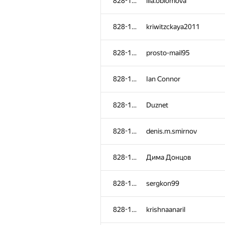
828-1115
lila.oblomova
828-1115
kriwitzckaya2011
828-1115
prosto-mail95
828-1115
Ian Connor
828-1115
Duznet
828-1115
denis.m.smirnov
828-1115
Дима Донцов
828-1115
sergkon99
828-1115
krishnaanaril