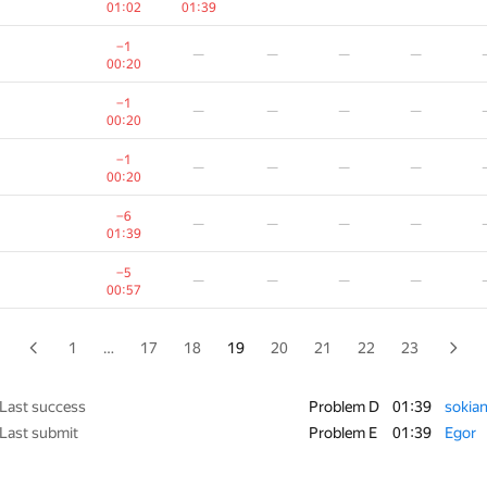
01:02
01:39
—
—
—
—
−1
—
—
—
—
00:13
00:20
−2
—
—
—
—
−1
—
—
—
—
00:23
00:20
−5
−1
—
—
—
−1
—
—
—
—
01:13
00:58
00:20
−3
—
—
—
—
−6
—
—
—
—
00:22
01:39
−22
—
—
—
—
−5
—
—
—
—
01:37
00:57
−4
—
—
—
—
01:38
1
…
17
18
19
20
21
22
23
−1
—
—
—
—
00:14
Last success
Problem D
01:39
sokia
Last submit
Problem E
01:39
Egor
−1
—
—
—
—
00:14