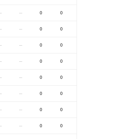
0
0
—
—
0
0
—
—
0
0
—
—
0
0
—
—
0
0
—
—
0
0
—
—
0
0
—
—
0
0
—
—