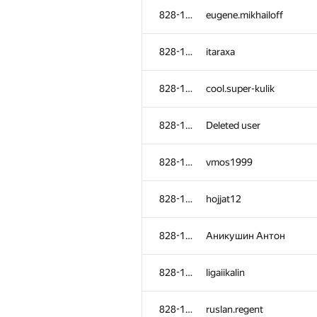
828-1115
eugene.mikhailoff
828-1115
itaraxa
828-1115
cool.super-kulik
828-1115
Deleted user
828-1115
vmos1999
828-1115
hojjat12
828-1115
Аникушин Антон
828-1115
ligaiikalin
828-1115
ruslan.regent