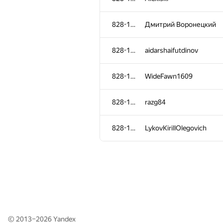
828-1115
eugene.mikhailoff
828-1115
Дмитрий Воронецкий
828-1115
itaraxa
828-1115
aidarshaifutdinov
828-1115
cool.super-kulik
828-1115
WideFawn1609
828-1115
Deleted user
828-1115
razg84
828-1115
vmos1999
828-1115
LykovKirillOlegovich
828-1115
hojjat12
828-1115
Аникушин Антон
828-1115
ligaiikalin
© 2013–2026
Yandex