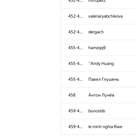
452-454
mtropets
452-454
valeriaryabchikova
452-454
dergach
455-457
hamzqq9
455-457
''Andy Huang
455-457
Павел Глушень
458
Антон Лунёв
459-460
bunosbb
459-460
le minh nghia Rwe