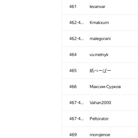
461
levanvar
462-463
Kmakxum
462-463
malegorani
464
v.v.melnyk
465
紙ぺーぱー
466
Максим Сурков
467-468
Vahan2000
467-468
Peltorator
469
morojenoe