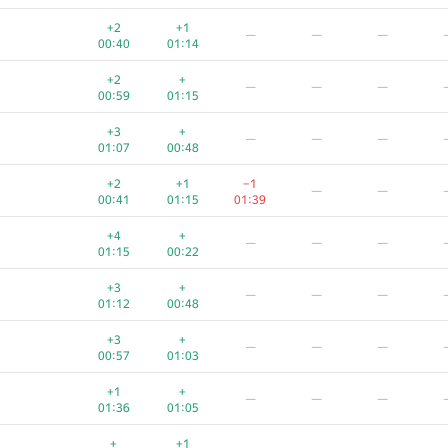
+1
+1
−8
—
—
+2
+1
—
—
—
00:36
01:00
01:39
00:40
01:14
+2
+
—
—
—
+2
+
—
—
—
00:33
01:03
00:59
01:15
+1
+
—
—
—
+3
+
—
—
—
00:48
01:08
01:07
00:48
+1
+1
—
—
—
+2
+1
−1
—
—
01:07
00:29
00:41
01:15
01:39
+
+1
—
—
—
+4
+
—
—
—
01:02
00:54
01:15
00:22
+2
+
—
—
—
+3
+
—
—
—
00:29
01:08
01:12
00:48
+4
+
—
—
—
+3
+
—
—
—
00:42
00:16
00:57
01:03
+
+2
—
—
—
+1
+
—
—
—
00:05
01:37
01:36
01:05
+1
+
—
—
—
+
+1