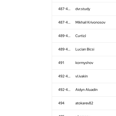
452-454
mtropets
487-488
dvr.study
452-454
valeriaryabchikova
487-488
Mikhail Krivonosov
452-454
dergach
489-490
CurtizJ
455-457
hamzqq9
489-490
Lucian Bicsi
455-457
''Andy Huang
491
kormyshov
455-457
Павел Глушень
492-493
vl.ivakin
458
Антон Лунёв
492-493
Aidyn Aluadin
459-460
bunosbb
494
atokarev82
459-460
le minh nghia Rwe