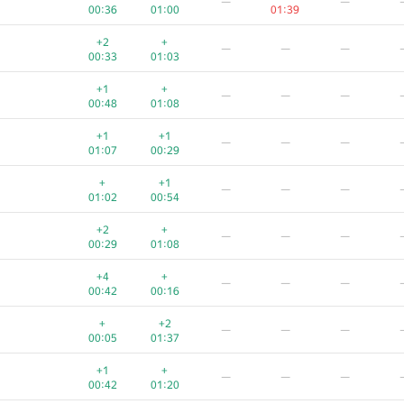
—
—
00:36
01:00
01:39
+2
+
—
—
—
00:33
01:03
+1
+
—
—
—
00:48
01:08
+1
+1
—
—
—
01:07
00:29
+
+1
—
—
—
01:02
00:54
+2
+
—
—
—
00:29
01:08
+4
+
—
—
—
00:42
00:16
+
+2
—
—
—
00:05
01:37
+1
+
—
—
—
00:42
01:20