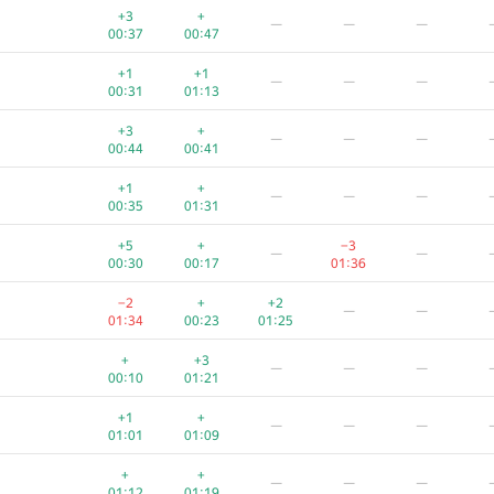
+3
+
—
—
—
00:37
00:47
+1
+1
—
—
—
00:31
01:13
+3
+
—
—
—
00:44
00:41
+1
+
—
—
—
00:35
01:31
+5
+
−3
—
—
00:30
00:17
01:36
−2
+
+2
—
—
01:34
00:23
01:25
+
+3
—
—
—
00:10
01:21
+1
+
—
—
—
01:01
01:09
+
+
—
—
—
01:12
01:19