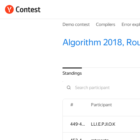
Demo contest
Compilers
Error exp
Algorithm 2018, Ro
Standings
#
Participant
449-451
LLI.E.P.JI.O.K