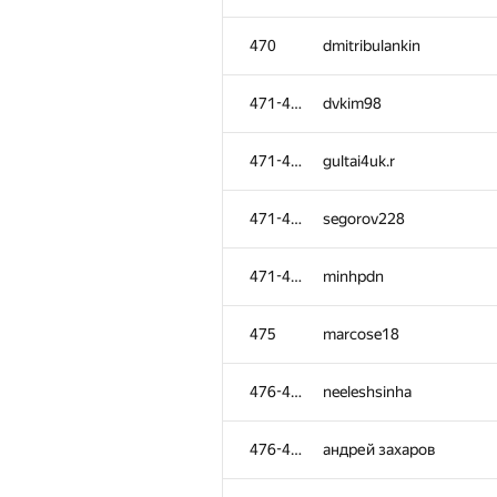
470
dmitribulankin
471-474
dvkim98
471-474
gultai4uk.r
471-474
segorov228
471-474
minhpdn
475
marcose18
476-477
neeleshsinha
476-477
андрей захаров