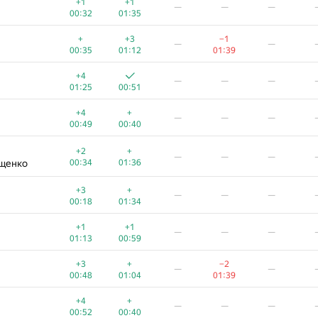
+1
+1
—
—
—
00:32
01:35
+
+3
−1
—
—
00:35
01:12
01:39
+4
—
—
—
01:25
00:51
+4
+
—
—
—
00:49
00:40
+2
+
—
—
—
щенко
00:34
01:36
+3
+
—
—
—
00:18
01:34
+1
+1
—
—
—
01:13
00:59
A
B
C
D
E
+3
+
−2
—
—
765
/
2712
587
/
1000
71
/
523
104
/
440
13
/
162
1
00:48
01:04
01:39
+4
−15
—
—
+4
+
—
—
—
00:46
00:55
01:39
00:52
00:40