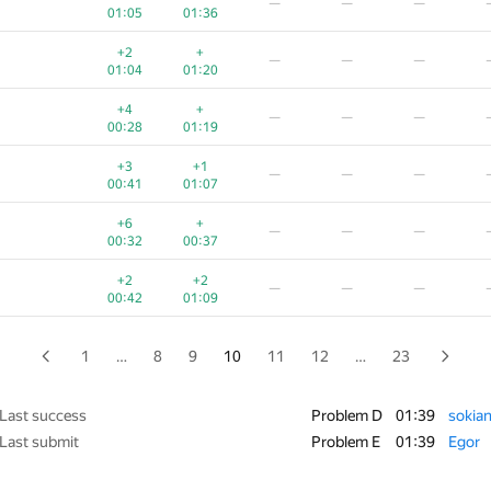
—
—
—
00:42
01:20
01:05
01:36
+3
+
—
—
—
+2
+
—
—
—
00:37
00:47
01:04
01:20
+1
+1
—
—
—
+4
+
—
—
—
00:31
01:13
00:28
01:19
+3
+
—
—
—
+3
+1
—
—
—
00:44
00:41
00:41
01:07
+1
+
—
—
—
+6
+
—
—
—
00:35
01:31
00:32
00:37
+5
+
−3
—
—
+2
+2
—
—
—
00:30
00:17
01:36
00:42
01:09
−2
+
+2
—
—
01:34
00:23
01:25
1
…
8
9
10
11
12
…
23
+
+3
—
—
—
00:10
01:21
Last success
Problem D
01:39
sokia
Last submit
Problem E
01:39
Egor
+1
+
—
—
—
01:01
01:09