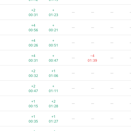
+2
+
—
—
—
00:31
01:23
+4
+
—
—
—
00:56
00:21
+4
+
—
—
—
00:26
00:51
+4
+
−4
—
—
00:31
00:47
01:39
+2
+1
—
—
—
00:32
01:06
+2
+
—
—
—
00:47
01:11
+1
+2
—
—
—
00:15
01:28
+1
+1
—
—
—
00:35
01:27