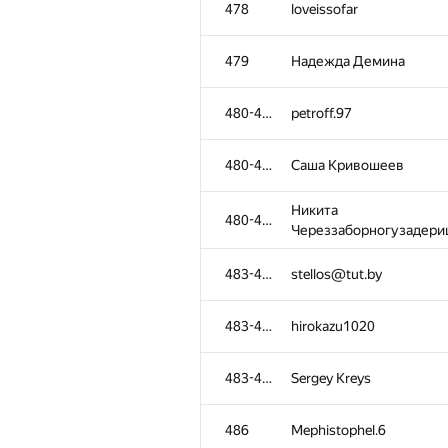
478
loveissofar
479
Надежда Демина
480-482
petroff.97
480-482
Саша Кривошеев
Никита
480-482
Череззаборногузадери
483-485
stellos@tut.by
483-485
hirokazu1020
#
Participant
483-485
Sergey Kreys
449-451
LLI.E.P.JI.O.K
486
Mephistophel.6