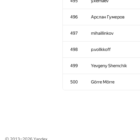
495
y.kemaev
461
levanvar
496
Арслан Гумеров
462-463
Kmakxum
497
mihaillinkov
462-463
malegorani
498
p.vollkkoff
464
v.v.melnyk
499
Yevgeny Shemchik
465
紙ぺーぱー
500
Görre Mörre
466
Максим Сурков
467-468
Vahan2000
467-468
Peltorator
© 2013–2026
Yandex