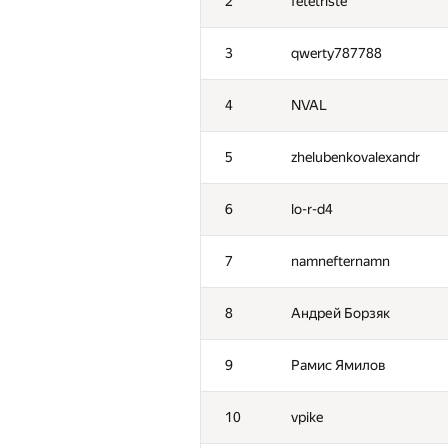
2
fetetriste
3
qwerty787788
4
NVAL
5
zhelubenkovalexandr
6
lo-r-d4
7
namnefternamn
8
Андрей Борзяк
9
Рамис Ямилов
10
vpike