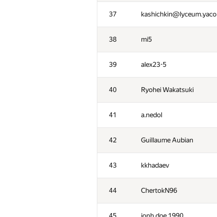
2
fetetriste
37
kashichkin@lyceum.yaco
3
qwerty787788
38
mi5
4
NVAL
39
alex23-5
5
zhelubenkovalexandr
40
Ryohei Wakatsuki
6
lo-r-d4
41
a.nedol
7
namnefternamn
42
Guillaume Aubian
8
Андрей Борзяк
43
kkhadaev
9
Рамис Ямилов
44
ChertokN96
10
vpike
45
jonh.doe.1990