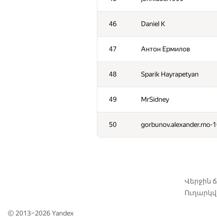
11
constkir2016
46
Daniel K
12
fengsuiyan
47
Антон Ермилов
13
Вадим Бездушний
48
Sparik Hayrapetyan
14
FallenTurret
49
MrSidney
15
BudAlNik
50
gorbunov.alexander.mo-
16
Robin Fritsch
17
Sergey Shcheglov
Վերջին
Ուղարկվա
18
dvp
© 2013–2026
Yandex