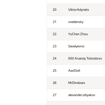
20
ViktorAdynets
21
vvedensky
22
YuChen Zhou
23
Savelyevno
24
000 Anatoly Tolstobrov
25
AwIDoK
26
MrDindows
27
alexander.sibyakov