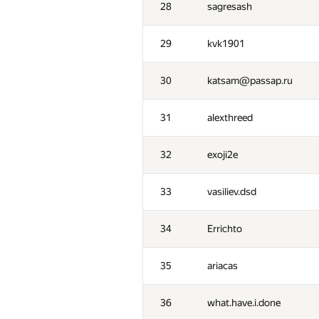
28
sagresash
29
kvk1901
30
katsam@passap.ru
31
alexthreed
32
exoji2e
33
vasiliev.dsd
34
Errichto
№
Մասնակից
35
ariacas
1
atokarev82
36
what.have.i.done