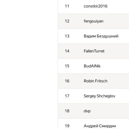
11
constkir2016
12
fengsuiyan
13
Вадим Бездушний
14
FallenTurret
15
BudAlNik
16
Robin Fritsch
17
Sergey Shcheglov
18
dvp
19
Андрей Смирдин