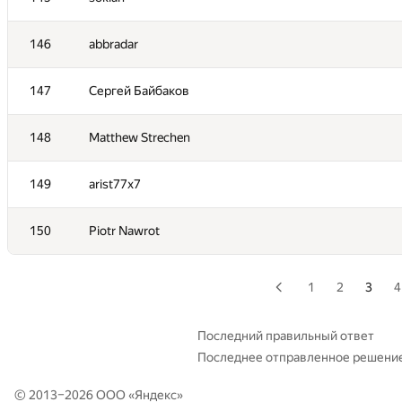
129
kukovski.pavel
146
abbradar
130
Sergey Tarasov
147
Сергей Байбаков
131
GyeongGeun Kim
148
Matthew Strechen
132
Polyakov1987
149
arist77x7
133
vuvko
150
Piotr Nawrot
134
dmikarpoff
1
2
3
4
135
dancingqueue
Последний правильный ответ
Последнее отправленное решени
136
Rasmus
© 2013–2026 ООО «
Яндекс
»