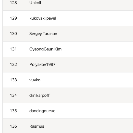
111
gab62
128
Unkoll
112
Anton Lupanov
129
kukovski.pavel
113
manish kumar
130
Sergey Tarasov
114
stenly75
131
GyeongGeun Kim
115
mankaze
132
Polyakov1987
116
a.karpov1996
133
vuvko
117
tourist
134
dmikarpoff
118
xiaotianrandom
135
dancingqueue
119
artur aganov
136
Rasmus