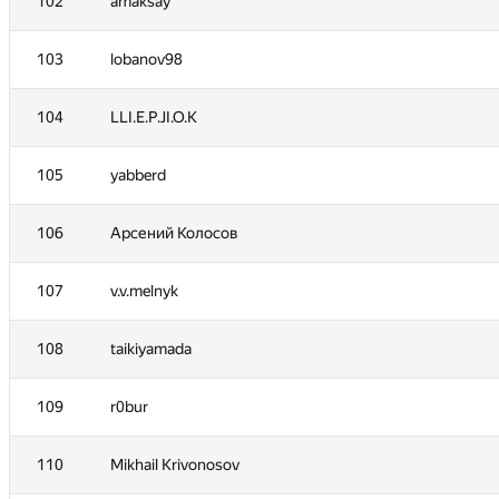
102
amaksay
103
lobanov98
104
LLI.E.P.JI.O.K
105
yabberd
106
Арсений Колосов
107
v.v.melnyk
108
taikiyamada
109
r0bur
110
Mikhail Krivonosov