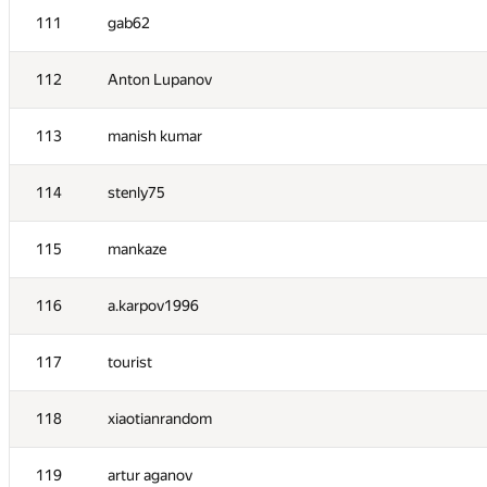
111
gab62
112
Anton Lupanov
113
manish kumar
114
stenly75
115
mankaze
116
a.karpov1996
№
Участник
117
tourist
101
sadqw213df
118
xiaotianrandom
102
amaksay
119
artur aganov