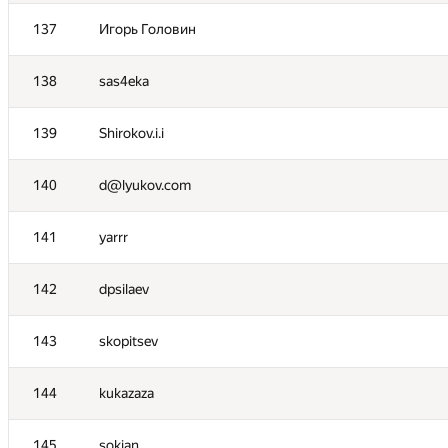
120
alexey-mil0
137
Игорь Головин
121
zyl
138
sas4eka
122
レナドーン ◆NEETSDKASU
139
Shirokov.i.i
123
eduardpi
140
d@lyukov.com
124
alegorov22
141
yarrr
125
sand-martin-y4ndex
142
dpsilaev
126
sementry
143
skopitsev
127
Сергей Ненашев
144
kukazaza
128
Unkoll
145
sokian