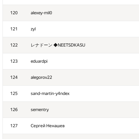
103
lobanov98
120
alexey-mil0
104
LLI.E.P.JI.O.K
121
zyl
105
yabberd
122
レナドーン ◆NEETSDKASU
106
Арсений Колосов
123
eduardpi
107
v.v.melnyk
124
alegorov22
108
taikiyamada
125
sand-martin-y4ndex
109
r0bur
126
sementry
110
Mikhail Krivonosov
127
Сергей Ненашев