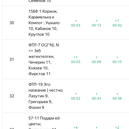
Семенов 10
Семенов 10
1568-1 Коржик,
1568-1 Коржик,
Карамелька и
Карамелька и
+
+1
+1
+1
+
+
+
+
+1
+1
+1
30
30
Компот ; Ушкало
Компот ; Ушкало
—
00:13
00:42
01:34
00:03
01:40
00:03
00:13
00:13
00:42
03:50
00:42
10, Кабанов 10,
10, Кабанов 10,
Круглов 10
Круглов 10
ФТЛ-7 O(2^N), N
ФТЛ-7 O(2^N), N
<= 3e5
<= 3e5
жетектелген;
жетектелген;
+
+
+
+1
+1
+
+13
+
+
+
+
31
31
—
00:09
Чичерин 11,
Чичерин 11,
00:15
00:20
00:03
00:38
00:03
00:09
03:23
00:09
00:15
00:15
Князев 10,
Князев 10,
Фирстов 11
Фирстов 11
ФТЛ-19 Это
ФТЛ-19 Это
название | честно;
название | честно;
+
+
+
+2
+
+
−24
+
+
+
+
32
32
Лазутин 9,
Лазутин 9,
—
00:43
00:48
00:11
00:02
03:52
00:02
00:43
03:58
00:43
00:48
00:48
Григорьев 9,
Григорьев 9,
Фокин 9
Фокин 9
57-11 Подари ей
57-11 Подари ей
цветы;
цветы;
+
+2
+
+4
+4
+
−7
+
+
+2
+2