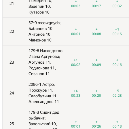
Тюмерин 10,
Тюмерин 10,
+
+
+
+
+
+
+12
+
+
+
+
+
21
21
00:17
Зацепин 10,
Зацепин 10,
00:32
00:11
00:03
01:46
00:03
00:17
03:30
00:17
00:32
03:50
00:32
Кутасов 10
Кутасов 10
57-9 meowgoyda,;
57-9 meowgoyda,;
Бабинцев 10,
Бабинцев 10,
+
+1
+2
+
+
+
−1
+
+
+1
+1
22
22
—
00:08
Антонов 10,
Антонов 10,
00:16
00:32
00:01
00:46
00:01
00:08
02:51
00:08
00:16
00:16
Мамонов 10
Мамонов 10
179-6 Наследство
179-6 Наследство
Ивана Аргунова;
Ивана Аргунова;
+
+
+
+1
+8
+1
−15
+
+
+
+
+
23
23
Аргунов 11,
Аргунов 11,
00:09
00:16
00:23
00:02
02:13
00:02
00:09
03:23
00:09
00:16
03:43
00:16
Родионова 11,
Родионова 11,
Сизанов 11
Сизанов 11
2086-1 Астро;
2086-1 Астро;
Проскура 11,
Проскура 11,
+
+5
+1
+4
+3
+4
+
+
+5
+5
+
24
24
—
00:20
Салобутина 11,
Салобутина 11,
02:28
00:54
00:23
01:46
00:23
00:20
00:20
02:28
03:46
02:28
Александров 11
Александров 11
179-3 Сидит дед
179-3 Сидит дед
рыбачит;
рыбачит;
+
+
+5
+1
+
+
−2
+
+
+
+
+
25
25
Запольский 10,
Запольский 10,
00:26
00:18
00:59
00:01
01:21
00:01
00:26
01:03
00:26
00:18
02:26
00:18