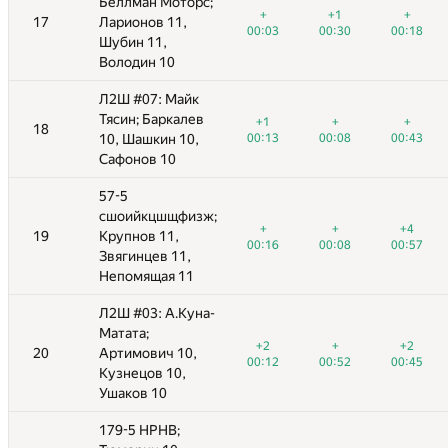
Беллман Моторс;
Беллман Моторс;
+1
+
+1
+
+
+
+1
−4
+1
+
+
17
17
Ларионов 11,
Ларионов 11,
—
00:30
00:18
00:28
00:03
00:43
00:03
00:30
03:27
00:30
00:18
00:18
Шубин 11,
Шубин 11,
Володин 10
Володин 10
Л2Ш #07: Майк
Л2Ш #07: Майк
Тясин; Баркалев
Тясин; Баркалев
+
+
+
+1
+1
+
−11
+
+
+
+
18
18
—
00:08
10, Шашкин 10,
10, Шашкин 10,
00:43
00:18
00:13
02:15
00:13
00:08
03:57
00:08
00:43
00:43
Сафонов 10
Сафонов 10
57-5
57-5
сшоийкцшщфизж;
сшоийкцшщфизж;
+
+4
+
+
+
+
+4
+
+
+4
+4
19
19
Крупнов 11,
Крупнов 11,
—
00:08
00:57
00:27
00:16
01:47
00:16
00:08
03:19
00:08
00:57
00:57
Звягинцев 11,
Звягинцев 11,
Непомящая 11
Непомящая 11
Л2Ш #03: А.Куна-
Л2Ш #03: А.Куна-
Матата;
Матата;
+
+2
+1
+2
+1
+2
−9
+
+
+2
+2
+
20
20
Артимович 10,
Артимович 10,
00:52
00:45
01:21
00:12
01:38
00:12
00:52
03:59
00:52
00:45
02:18
00:45
Кузнецов 10,
Кузнецов 10,
Ушаков 10
Ушаков 10
179-5 НРНВ;
179-5 НРНВ;