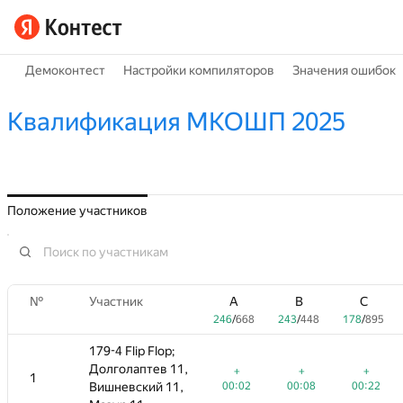
Демоконтест
Настройки компиляторов
Значения ошибок
Квалификация МКОШП 2025
Положение участников
№
№
B
Участник
Участник
C
D
A
A
E
B
B
F
G
C
C
243
/
448
178
/
895
138
/
904
246
246
94
/
/
/
406
668
668
243
243
15
/
/
/
543
448
448
178
178
21
/
/
/
895
44
895
179-4 Flip Flop;
179-4 Flip Flop;
Долголаптев 11,
Долголаптев 11,
+
+
+
+1
+
+
+1
+
+
+
+
+
1
1
00:08
Вишневский 11,
Вишневский 11,
00:22
00:15
00:02
00:48
00:02
00:08
02:09
00:08
00:22
01:24
00:22