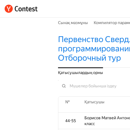
Сынақ мазмұны
Компилятор парам
Первенство Сверд
программировани
Отборочный тур
Қатысушылардың орны
№
Қатысушы
Борисов Матвей Антонов
44-55
класс