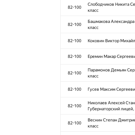
Слободчиков Никита Се
82-100
класс
№
Қатысушы
Башмакова Александра 
82-100
класс
Борисов Матвей Антонов
44-55
класс
82-100
Коковин Виктор Михайл
44-55
Долгих Арсений Евгень
82-100
Еремин Макар Сергеевич
44-55
Кашин Мирон Анатольеви
Парамонов Демьян Серг
82-100
класс
Дергачев Максим Викто
44-55
класс
82-100
Гусев Максим Сергеевич
Блинова Вероника Серге
44-55
Николаев Алексей Стан
класс
82-100
Губернаторский лицей, 
Новиков Александр Пав
56-62
Веснин Степан Дмитрие
класс
82-100
класс
56-62
Толкачев Егор Артемови