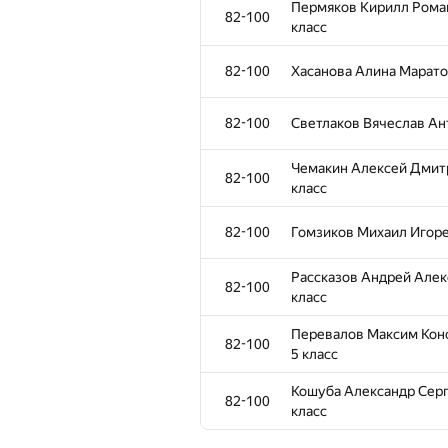
Пермяков Кирилл Роман
82-100
класс
Польский Андрей Никол
56-62
лицей, 5 класс
82-100
Хасанова Алина Маратов
Сысоев Вячеслав Михай
56-62
класс
82-100
Светлаков Вячеслав Ант
56-62
Иванов Антон Данилович
Чемакин Алексей Дмитр
82-100
класс
Бобров Андрей Алексан
56-62
класс
82-100
Гомзиков Михаил Игорев
56-62
Валеев Виктор , Екатер
Рассказов Андрей Алек
82-100
класс
Семенова Василиса Але
63-64
Перевалов Максим Конс
Губернаторский лицей, 
82-100
5 класс
63-64
Бареев Ренат Рамисович
Кошуба Александр Серге
82-100
класс
65-81
Рюмин Макар Евгеньеви