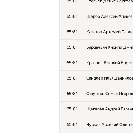
65-81
Косачев Денис Сергееви
65-81
Щербо Алексей Алексее
65-81
Казаков Артемий Павло
65-81
Бардачьян Кирилл Дмит
65-81
Краснов Виталий Борисо
65-81
Сандлер Илья Даниилови
65-81
Ошурков Семён Игореви
65-81
Щекалёв Андрей Евгень
65-81
Чуркин Арсений Олегови