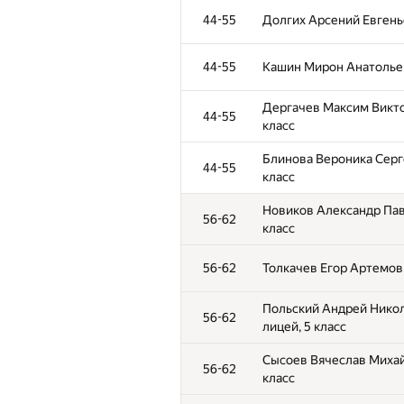
44-55
Долгих Арсений Евгень
44-55
Кашин Мирон Анатольеви
Дергачев Максим Викто
44-55
класс
Блинова Вероника Серге
44-55
класс
Новиков Александр Пав
56-62
класс
56-62
Толкачев Егор Артемови
Польский Андрей Никол
56-62
лицей, 5 класс
Сысоев Вячеслав Михай
56-62
класс