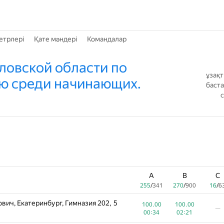
етрлері
Қате мәндері
Командалар
ловской области по
ұзақ
ю среди начинающих.
баст
A
B
C
255
/
341
270
/
900
16
/
6
ич, Екатеринбург, Гимназия 202, 5
100.00
100.00
—
00:34
02:21