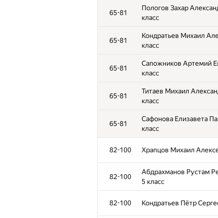
Пологов Захар Александ
65-81
класс
Кондратьев Михаил Але
65-81
класс
Сапожников Артемий Ев
65-81
класс
Титаев Михаил Александ
65-81
класс
Сафонова Елизавета Пав
65-81
класс
82-100
Храпцов Михаил Алексе
Абдрахманов Рустам Ре
82-100
5 класс
82-100
Кондратьев Пётр Сергее