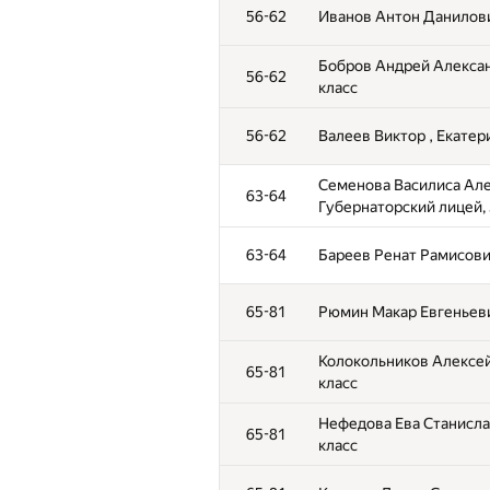
56-62
Иванов Антон Данилович
Бобров Андрей Алексан
56-62
класс
56-62
Валеев Виктор , Екатер
Семенова Василиса Але
63-64
Губернаторский лицей, 
63-64
Бареев Ренат Рамисович
65-81
Рюмин Макар Евгеньеви
Колокольников Алексей
65-81
класс
Нефедова Ева Станисла
65-81
класс