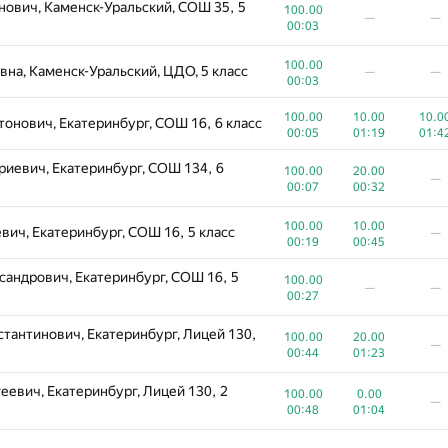
—
ович, Каменск-Уральский, СОШ 35, 5
00:02
02:23
100.00
—
—
00:03
аевич, Екатеринбург, Губернаторский
100.00
30.00
0.00
00:02
00:13
00:3
100.00
на, Каменск-Уральский, ЦДО, 5 класс
—
—
00:03
лович, Екатеринбург, Лицей 180, 5
100.00
50.00
—
100.00
10.00
10.0
00:02
01:50
онович, Екатеринбург, СОШ 16, 6 класс
00:05
01:19
01:4
100.00
30.00
, Екатеринбург, Гимназия 161, 6 класс
—
иевич, Екатеринбург, СОШ 134, 6
100.00
20.00
00:03
00:15
—
00:07
00:32
дрович, Новоуральск, Лицей 56, 6
100.00
30.00
—
100.00
10.00
00:16
00:43
ич, Екатеринбург, СОШ 16, 5 класс
—
00:19
00:45
100.00
30.00
инбург, Лицей 130, 5 класс
—
сандрович, Екатеринбург, СОШ 16, 5
100.00
00:47
01:33
—
—
00:27
ксеевна, Екатеринбург,
100.00
0.00
0.00
тантинович, Екатеринбург, Лицей 130,
100.00
20.00
5 класс
00:01
01:10
01:2
—
00:44
01:23
100.00
20.00
10.0
, Екатеринбург, Гимназия 174, 6 класс
евич, Екатеринбург, Лицей 130, 2
00:02
02:13
02:5
100.00
0.00
—
00:48
01:04
100.00
10.00
ч, Каменск-Уральский, ЦДО, 7 класс
—
00:00
00:41