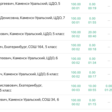
ргеевич, Каменск-Уральский, ЦДО, 5
100.00
0.00
—
00:01
00:19
A
B
C
Денисовна, Каменск-Уральский, ЦДО, 7
255
/
341
270
/
900
16
/
6
100.00
0.00
—
00:01
01:55
ич, Екатеринбург, Гимназия 202, 5
100.00
100.00
—
00:34
02:21
100.00
20.00
ович, Каменск-Уральский, ЦДО, 5 класс
—
00:02
00:40
100.00
0.00
евич, Первоуральск, СО ИКЦ, 7 класс
—
100.00
0.00
00:43
01:08
, Екатеринбург, СОШ 164, 5 класс
—
00:02
00:18
100.00
100.00
ч, Екатеринбург, Лицей 130, 4 класс
—
еевич, Каменск-Уральский, ЦДО, 6
00:48
03:08
100.00
0.00
—
00:02
01:34
рович, Екатеринбург, Гимназия 202, 5
100.00
100.00
—
00:58
01:47
100.00
0.00
, Каменск-Уральский, ЦДО, 6 класс
—
00:02
00:17
евна, Екатеринбург, Лицей 130, 6
100.00
100.00
—
иславович, Екатеринбург,
100.00
10.00
0.00
02:01
02:03
5 класс
00:03
00:55
01:2
лович, Екатеринбург, Лицей 110, 5
100.00
20.00
10.0
вич, Каменск-Уральский, СОШ 34, 6
100.00
0.00
00:01
01:14
01:5
—
00:02
01:15
100.00
50.00
ч, Каменск-Уральский, СОШ 40, 4 класс