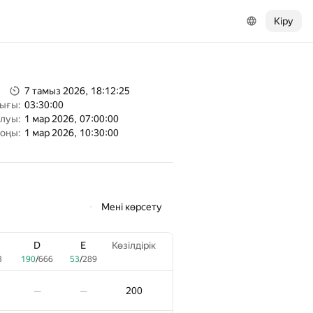
Кіру
7 тамыз 2026, 18:12:25
тығы:
03:30:00
алуы:
1 мар 2026, 07:00:00
соңы:
1 мар 2026, 10:30:00
Мені көрсету
D
E
Көзілдірік
3
190
/
666
53
/
289
200
—
—