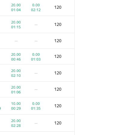
20.00
0.00
120
01:04
02:12
D
E
Көзілдірік
3
190
/
666
53
/
289
20.00
120
—
01:15
200
—
—
120
—
—
100.00
0.00
200
20.00
0.00
02:25
02:39
120
00:46
01:03
0.00
200
—
02:01
20.00
120
—
02:10
200
—
—
20.00
120
—
01:06
200
—
—
10.00
0.00
120
9
00:29
01:35
0
20.00
150
—
20.00
9
00:47
120
—
02:28
0.00
150