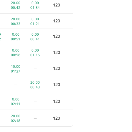
—
00:27
20.00
0.00
120
00:42
01:34
0.00
20.00
150
5
01:31
01:11
20.00
0.00
120
00:33
01:21
0.00
150
—
0
0.00
0.00
00:38
120
2
00:51
00:41
20.00
150
—
0.00
0.00
00:32
120
00:58
01:16
20.00
150
—
10.00
00:33
120
—
01:27
20.00
150
—
20.00
02:45
120
—
00:48
20.00
20.00
140
0.00
6
00:32
00:53
120
—
02:11
0
10.00
0.00
140
2
01:01
01:29
20.00
120
—
02:18
20.00
0.00
130
00:50
01:05