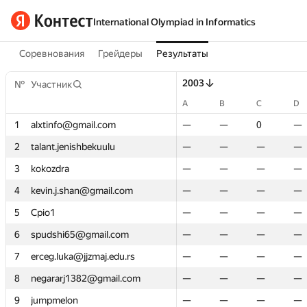
International Olympiad in Informatics
Соревнования
Грейдеры
Результаты
2017
2017
2003
2003
2003
2003
№
№
№
№
Участник
Участник
Участник
Участник
F
F
Баллы
Баллы
A
A
B
B
C
C
A
A
A
A
D
D
B
B
B
B
E
E
C
C
C
C
F
F
D
D
D
D
—
—
1
1
1
1
alxtinfo@gmail.com
alxtinfo@gmail.com
alxtinfo@gmail.com
alxtinfo@gmail.com
—
—
—
—
—
—
—
—
—
—
—
—
—
—
—
—
—
—
—
—
0
0
0
0
—
—
—
—
—
—
—
—
2
2
2
2
talant.jenishbekuulu
talant.jenishbekuulu
talant.jenishbekuulu
talant.jenishbekuulu
—
—
—
—
—
—
0
0
—
—
—
—
—
—
—
—
—
—
—
—
—
—
—
—
—
—
—
—
—
—
—
—
3
3
3
3
kokozdra
kokozdra
kokozdra
kokozdra
19
19
—
—
—
—
—
—
—
—
—
—
—
—
—
—
—
—
—
—
—
—
—
—
—
—
—
—
—
—
—
—
4
4
4
4
kevin.j.shan@gmail.com
kevin.j.shan@gmail.com
kevin.j.shan@gmail.com
kevin.j.shan@gmail.com
—
—
—
—
—
—
—
—
—
—
—
—
—
—
—
—
—
—
—
—
—
—
—
—
—
—
—
—
—
—
—
—
5
5
5
5
Cpio1
Cpio1
Cpio1
Cpio1
—
—
—
—
—
—
—
—
—
—
—
—
—
—
—
—
—
—
—
—
—
—
—
—
—
—
—
—
—
—
—
—
6
6
6
6
spudshi65@gmail.com
spudshi65@gmail.com
spudshi65@gmail.com
spudshi65@gmail.com
—
—
—
—
—
—
—
—
—
—
—
—
—
—
—
—
—
—
—
—
—
—
—
—
—
—
—
—
—
—
—
—
7
7
7
7
erceg.luka@jjzmaj.edu.rs
erceg.luka@jjzmaj.edu.rs
erceg.luka@jjzmaj.edu.rs
erceg.luka@jjzmaj.edu.rs
—
—
—
—
—
—
—
—
—
—
—
—
—
—
—
—
—
—
—
—
—
—
—
—
—
—
—
—
—
—
—
—
8
8
8
8
negararj1382@gmail.com
negararj1382@gmail.com
negararj1382@gmail.com
negararj1382@gmail.com
—
—
—
—
—
—
—
—
—
—
—
—
—
—
—
—
—
—
—
—
—
—
—
—
—
—
—
—
—
—
—
—
9
9
9
9
jumpmelon
jumpmelon
jumpmelon
jumpmelon
—
—
—
—
—
—
—
—
—
—
—
—
—
—
—
—
—
—
—
—
—
—
—
—
50
50
—
—
—
—