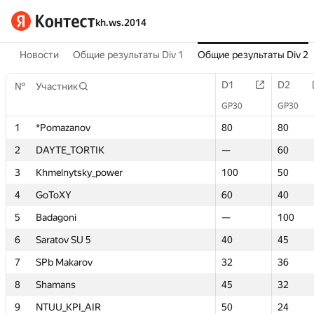
kh.ws.2014
Новости
Общие результаты Div 1
Общие результаты Div 2
D1
D1
D2
D2
№
№
Участник
Участник
GP30
GP30
GP30
GP30
1
1
*Pomazanov
*Pomazanov
80
80
80
80
2
2
DAYTE_TORTIK
DAYTE_TORTIK
—
—
60
60
3
3
Khmelnytsky_power
Khmelnytsky_power
100
100
50
50
4
4
GoToXY
GoToXY
60
60
40
40
5
5
Badagoni
Badagoni
—
—
100
100
6
6
Saratov SU 5
Saratov SU 5
40
40
45
45
7
7
SPb Makarov
SPb Makarov
32
32
36
36
8
8
Shamans
Shamans
45
45
32
32
9
9
NTUU_KPI_AIR
NTUU_KPI_AIR
50
50
24
24