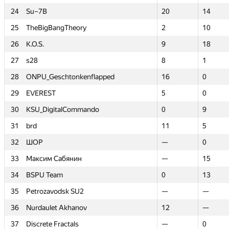
24
24
Su–7B
Su–7B
20
20
14
14
25
25
TheBigBangTheory
TheBigBangTheory
2
2
10
10
26
26
K.O.S.
K.O.S.
9
9
18
18
27
27
s28
s28
8
8
1
1
28
28
ONPU_Geschtonkenflapped
ONPU_Geschtonkenflapped
16
16
0
0
29
29
EVEREST
EVEREST
5
5
0
0
30
30
KSU_DigitalCommando
KSU_DigitalCommando
0
0
9
9
31
31
brd
brd
11
11
5
5
32
32
ШОР
ШОР
—
—
0
0
33
33
Максим Сабянин
Максим Сабянин
—
—
15
15
34
34
BSPU Team
BSPU Team
0
0
13
13
35
35
Petrozavodsk SU2
Petrozavodsk SU2
—
—
—
—
36
36
Nurdaulet Akhanov
Nurdaulet Akhanov
12
12
—
—
37
37
Discrete Fractals
Discrete Fractals
—
—
0
0