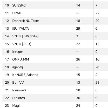
10
10
SU ESPC
SU ESPC
14
14
7
7
11
11
UPML
UPML
—
—
22
22
12
12
Donetsk NU Team
Donetsk NU Team
18
18
20
20
13
13
IEU_YALTA
IEU_YALTA
29
29
6
6
14
14
VNTU [rWabbits]
VNTU [rWabbits]
3
3
8
8
15
15
VNTU [RED]
VNTU [RED]
22
22
12
12
16
16
Integer
Integer
—
—
0
0
17
17
ONPU_MM
ONPU_MM
26
26
16
16
18
18
ag45tq
ag45tq
—
—
26
26
19
19
KhNURE_Atlantis
KhNURE_Atlantis
15
15
2
2
20
20
BumVV
BumVV
13
13
29
29
21
21
Ideawave
Ideawave
10
10
0
0
22
22
Dihlofos
Dihlofos
36
36
0
0
23
23
Magi
Magi
24
24
0
0