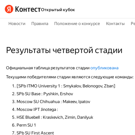
Открытый кубок
Новости
Правила
Положение о конкурсе
Контакты
Р
Результаты четвертой стадии
Официальная таблица результатов стадии
опубликована
Текущими победителями стадии являются следующие команды:
[SPb ITMO University 1 : Smykalov, Belonogov, Zban]
SPb SU Base : Pyshkin, Ershov
Moscow SU Chihuahua : Makeev, Ipatov
Moscow IPT Jinotega :
HSE Bluebell : Kraskevich, Zimin, Danilyuk
Perm SU 1
SPb SU First Ascent