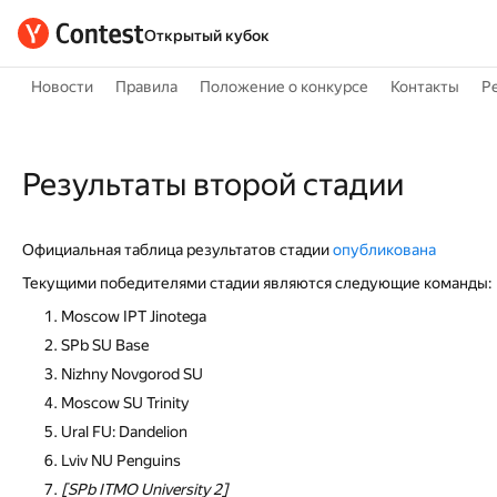
Открытый кубок
Новости
Правила
Положение о конкурсе
Контакты
Р
Результаты второй стадии
Официальная таблица результатов стадии
опубликована
Текущими победителями стадии являются следующие команды:
Moscow IPT Jinotega
SPb SU Base
Nizhny Novgorod SU
Moscow SU Trinity
Ural FU: Dandelion
Lviv NU Penguins
[SPb ITMO University 2]