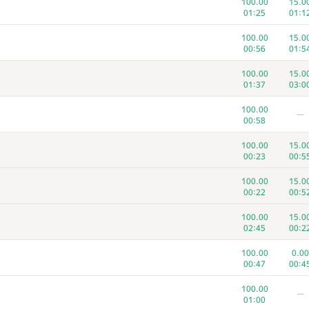
100.00
15.0
01:25
01:1
100.00
15.0
00:56
01:5
100.00
15.0
01:37
03:0
100.00
—
00:58
100.00
15.0
00:23
00:5
100.00
15.0
00:22
00:5
100.00
15.0
02:45
00:2
5
6
100.00
0.00
93
/
244
268
/
4
00:47
00:4
100.00
100.0
100.00
—
00:21
01:1
01:00