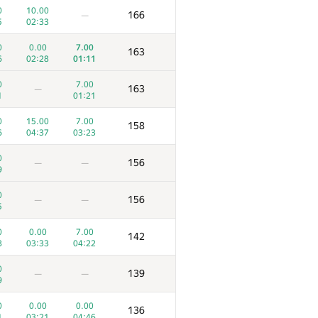
0
10.00
166
—
5
02:33
0
0.00
7.00
163
6
02:28
01:11
0
7.00
163
—
1
01:21
0
15.00
7.00
158
6
04:37
03:23
0
156
—
—
9
0
156
—
—
5
0
0.00
7.00
142
8
03:33
04:22
0
139
—
—
9
0
0.00
0.00
136
1
03:21
04:46