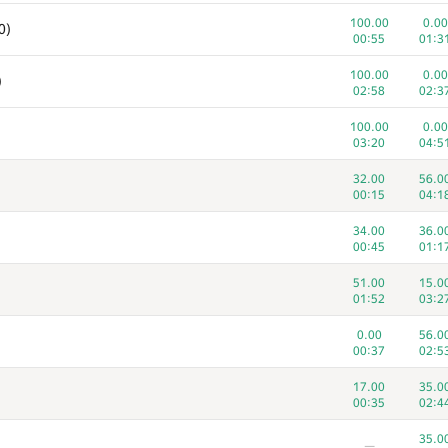
100.00
100.0
)
100.00
0.00
0)
00:18
04:2
00:55
01:3
100.00
56.0
100.00
0.00
)
00:46
01:3
02:58
02:3
100.00
100.0
100.00
0.00
03:43
03:0
03:20
04:5
100.00
100.0
32.00
56.0
01:40
03:2
00:15
04:1
100.00
56.0
)
34.00
36.0
00:24
03:2
00:45
01:1
100.00
100.0
51.00
15.0
00:17
03:0
01:52
03:2
100.00
56.0
0.00
56.0
00:15
03:3
00:37
02:5
100.00
35.0
)
17.00
35.0
00:29
01:1
00:35
02:4
100.00
56.0
35.0
—
00:45
03:1