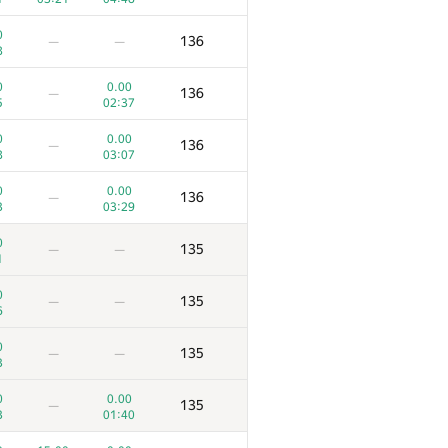
0
136
—
—
8
0
0.00
136
—
5
02:37
0
0.00
136
—
8
03:07
0
0.00
136
—
3
03:29
0
135
—
—
1
0
135
—
—
6
0
135
—
—
3
0
0.00
135
—
3
01:40