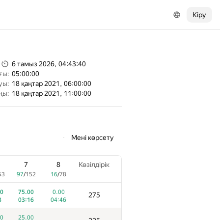
Кіру
6 тамыз 2026, 04:43:40
ғы:
05:00:00
уы:
18 қаңтар 2021, 06:00:00
ңы:
18 қаңтар 2021, 11:00:00
Мені көрсету
7
8
Көзілдірік
53
97
/
152
16
/
78
0
75.00
0.00
275
8
03:16
04:46
0
25.00