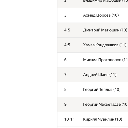
2
Владимир Машошин (10
3
Ахмед Цороев (10)
4-5
Дмитрий Матюшин (10)
4-5
Хамза Кондрашков (11)
6
Михаил Протопопов (11
7
Андрей Шаев (11)
8
Георгий Теплов (10)
9
Георгий Чакветадзе (10
10-11
Кирилл Чувилин (10)