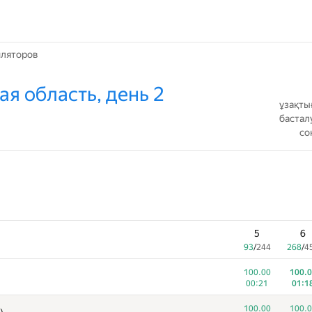
иляторов
кая область, день 2
ұзақты
бастал
со
5
6
93
/
244
268
/
4
100.00
100.0
00:21
01:1
100.00
100.0