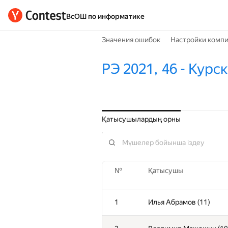
ВсОШ по информатике
Значения ошибок
Настройки комп
РЭ 2021, 46 - Курс
Қатысушылардың орны
№
Қатысушы
1
Илья Абрамов (11)