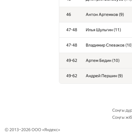
10-11
Егор Никонов (11)
46
Антон Артемков (9)
12-13
Денис Русанов (9)
47-48
Илья Шульгин (11)
12-13
Михаил Крашенинников
47-48
Владимир Спеваков (10
14
Максим Козявин (11)
49-62
Артем Бедин (10)
15-16
Никита Пилипенко (11)
49-62
Андрей Першин (9)
15-16
Илья Епишин (10)
17
Евгений Дубич (10)
Соңғы дұ
Соңғы жіб
18
Даниил Сазонов (10)
© 2013–2026 ООО «
Яндекс
»