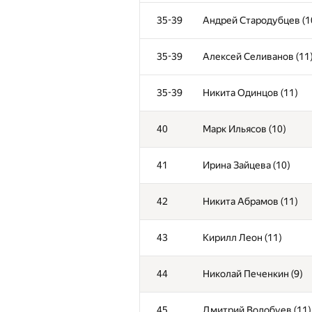
2
Владимир Машошин (10
35-39
Андрей Стародубцев (1
3
Ахмед Цороев (10)
35-39
Алексей Селиванов (11
4-5
Дмитрий Матюшин (10)
35-39
Никита Одинцов (11)
4-5
Хамза Кондрашков (11)
40
Марк Ильясов (10)
6
Михаил Протопопов (11
41
Ирина Зайцева (10)
7
Андрей Шаев (11)
42
Никита Абрамов (11)
8
Георгий Теплов (10)
43
Кирилл Леон (11)
9
Георгий Чакветадзе (10
44
Николай Печенкин (9)
10-11
Кирилл Чувилин (10)
45
Дмитрий Волобуев (11)