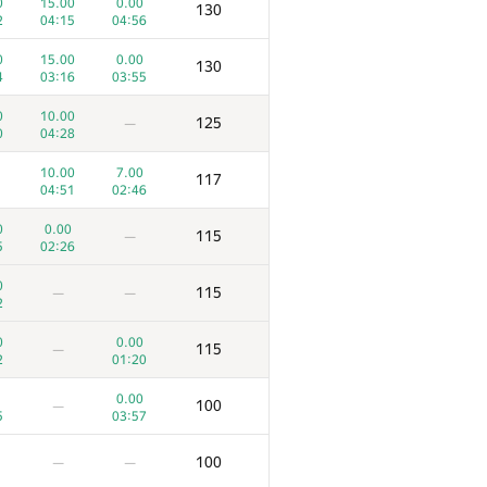
0
15.00
0.00
130
2
04:15
04:56
0
15.00
0.00
130
4
03:16
03:55
0
10.00
125
—
0
04:28
10.00
7.00
117
04:51
02:46
0
0.00
115
—
5
02:26
0
115
—
—
2
0
0.00
115
—
2
01:20
7
8
Көзілдірік
0.00
100
—
53
97
/
152
16
/
78
5
03:57
0
75.00
0.00
275
100
—
—
8
03:16
04:46