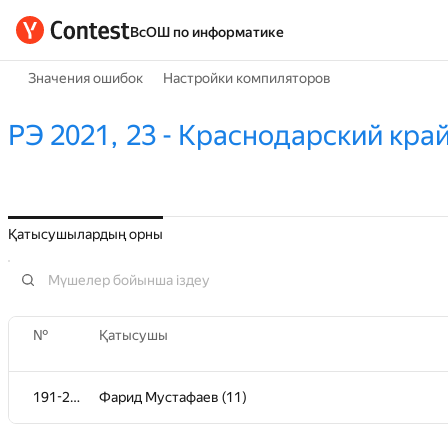
ВсОШ по информатике
Значения ошибок
Настройки компиляторов
РЭ 2021, 23 - Краснодарский край
Қатысушылардың орны
№
№
Қатысушы
Қатысушы
191-201
191-201
Фарид Мустафаев (11)
Фарид Мустафаев (11)