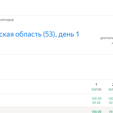
иляторов
кая область (53), день 1
длител
1
50
/
108
35
/
100.00
100
00:28
02
100.00
49