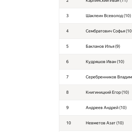
2
Карпинский Иван (11)
3
Шаклеин Всеволод (10)
4
Сембратович Софья (10
5
Бакланов Илья (9)
6
Кудряшов Иван (10)
7
Серебренников Владими
8
Книгиницкий Егор (10)
9
Андреев Андрей (10)
10
Невметов Азат (10)