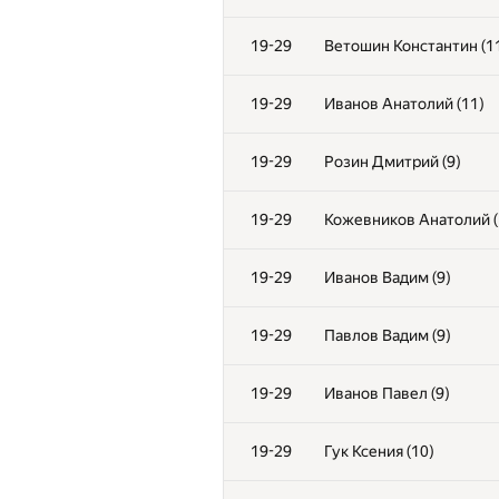
7
Серебренников Владими
19-29
Ветошин Константин (1
8
Книгиницкий Егор (10)
19-29
Иванов Анатолий (11)
9
Андреев Андрей (10)
19-29
Розин Дмитрий (9)
10
Невметов Азат (10)
19-29
Кожевников Анатолий (
11-16
Павлов Кирилл (9)
19-29
Иванов Вадим (9)
11-16
Кузнецов Данил (11)
19-29
Павлов Вадим (9)
11-16
Кокорин Ярослав (11)
19-29
Иванов Павел (9)
11-16
Васильев Матвей (11)
19-29
Гук Ксения (10)
11-16
Михнов-Вайтенко Алекс