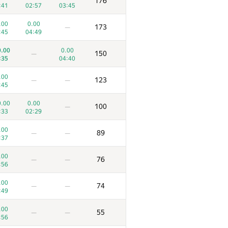
176
:41
02:57
03:45
.00
0.00
173
—
:45
04:49
.00
0.00
150
—
:35
04:40
.00
123
—
—
:45
.00
0.00
100
—
:33
02:29
.00
89
—
—
:37
.00
76
—
—
:56
.00
74
—
—
:49
.00
55
—
—
:56