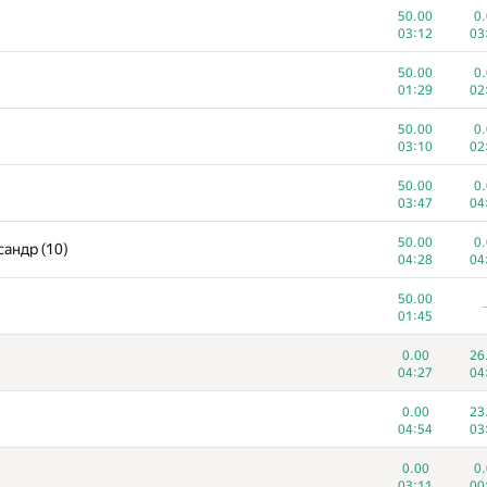
50.00
0.
03:12
03
50.00
0.
01:29
02
1
50
50.00
/
108
35
0.
/
03:10
02
100.00
100
50.00
00:28
02
0.
03:47
04
100.00
49
50.00
00:26
04
0.
андр (10)
04:28
04
100.00
73
50.00
03:36
04
01:45
50.00
100
)
04:57
0.00
26
01
04:27
04
100.00
23
03:04
0.00
23
04
04:54
03
0.00
100
04:33
0.00
04
0.
03:11
00