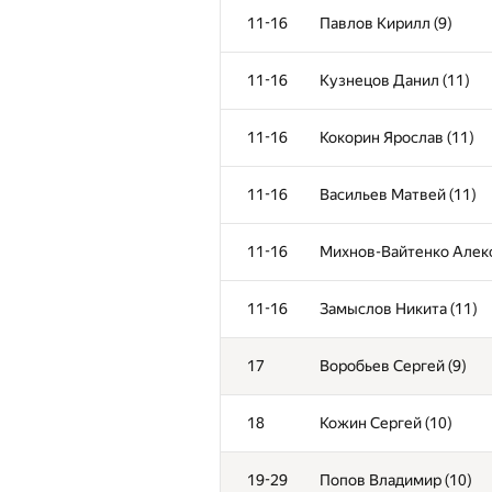
11-16
Павлов Кирилл (9)
11-16
Кузнецов Данил (11)
№
Участник
11-16
Кокорин Ярослав (11)
1
Царев Никита (10)
11-16
Васильев Матвей (11)
2
Карпинский Иван (11)
11-16
Михнов-Вайтенко Алекс
3
Шаклеин Всеволод (10)
11-16
Замыслов Никита (11)
4
Сембратович Софья (10
17
Воробьев Сергей (9)
5
Бакланов Илья (9)
18
Кожин Сергей (10)
6
Кудряшов Иван (10)
19-29
Попов Владимир (10)