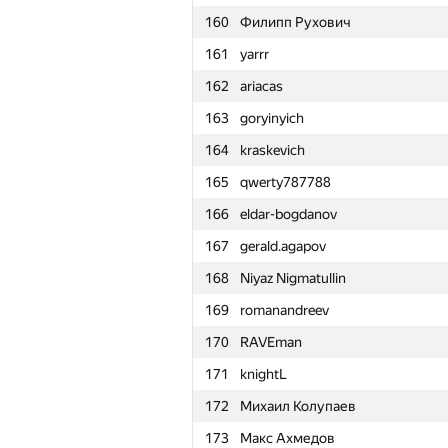
160
Филипп Рухович
153
akhtyamovpavel
161
yarrr
154
r.vasilets
162
ariacas
155
RomaWhite
163
goryinyich
156
Milanin
164
kraskevich
157
ballon
165
qwerty787788
158
eatmore
166
eldar-bogdanov
159
enot.1.10
167
gerald.agapov
160
Филипп Рухович
168
Niyaz Nigmatullin
161
yarrr
169
romanandreev
162
ariacas
170
RAVEman
163
goryinyich
171
knightL
164
kraskevich
172
Михаил Колупаев
165
qwerty787788
173
Макс Ахмедов
166
eldar-bogdanov