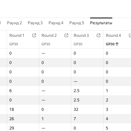
1
Раунд 2
Раунд 3
Раунд 4
Раунд 5
Результаты
Round 1
Round 2
Round 3
Round 4
GP30
GP30
GP30
GP30
0
—
0
0
0
0
0
0
0
0
0
0
0
0
—
0
6
—
2.5
1
0
—
2.5
2
Round 1
Round 2
Round 3
Round 4
18
0
32
3
GP30
GP30
GP30
GP30
26
1
7
4
0
—
0
0
29
—
0
5
0
0
0
0