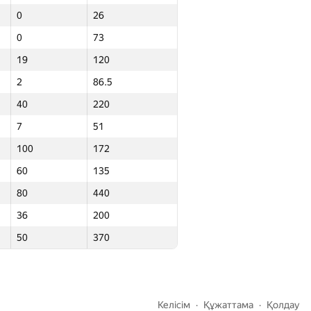
0
26
0
12.5
0
73
29
52
19
120
26
139
2
86.5
15
41
40
220
0
18
7
51
24
84
100
172
19
57
60
135
0
26
80
440
0
73
36
200
19
120
50
370
2
86.5
40
220
7
51
Келісім
Құжаттама
Қолдау
100
172