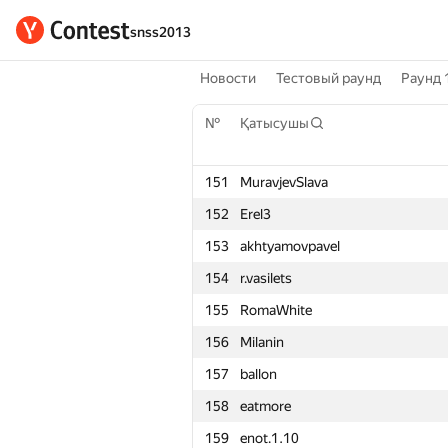
snss2013
Новости
Тестовый раунд
Раунд 
№
Қатысушы
151
MuravjevSlava
152
Erel3
153
akhtyamovpavel
154
r.vasilets
155
RomaWhite
156
Milanin
№
Қатысушы
157
ballon
158
eatmore
151
MuravjevSlava
159
enot.1.10
152
Erel3