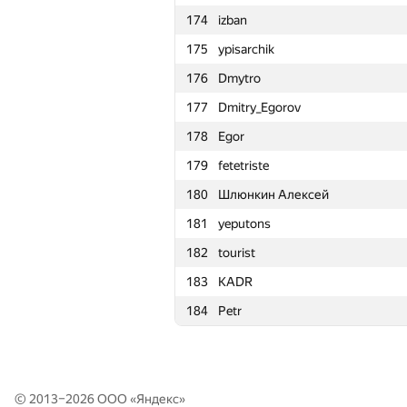
174
izban
167
gerald.agapov
175
ypisarchik
168
Niyaz Nigmatullin
176
Dmytro
169
romanandreev
177
Dmitry_Egorov
170
RAVEman
178
Egor
171
knightL
179
fetetriste
172
Михаил Колупаев
180
Шлюнкин Алексей
173
Макс Ахмедов
181
yeputons
174
izban
182
tourist
175
ypisarchik
183
KADR
176
Dmytro
184
Petr
177
Dmitry_Egorov
178
Egor
179
fetetriste
© 2013–2026 ООО «
Яндекс
»
180
Шлюнкин Алексей