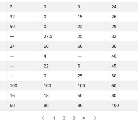
2
0
0
24
—
—
0
12.5
32
0
15
26
0
9
0
14
50
0
22
29
8
45
45
15
—
27.5
25
32
0
10
0
16
24
60
60
36
0
0
—
18
—
4
—
40
0
40
0
20
—
22
5
45
—
16
0
22
—
0
25
50
2
0
0
24
100
100
100
60
32
0
15
26
16
18
50
80
50
0
22
29
60
80
80
100
—
27.5
25
32
24
60
60
36
1
2
3
4
—
4
—
40
—
22
5
45