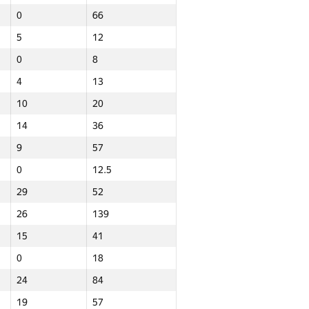
0
66
0
0
5
12
—
0
0
8
0
9.5
4
13
—
4.5
10
20
0
53
14
36
—
38
9
57
0
34
0
12.5
0
66
29
52
5
12
26
139
0
8
15
41
4
13
0
18
10
20
24
84
14
36
19
57
9
57