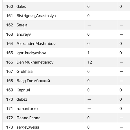
160
160
dalex
dalex
0
0
0
0
161
161
Bistrigova_Anastasiya
Bistrigova_Anastasiya
0
0
—
—
162
162
Sereja
Sereja
—
—
—
—
163
163
andreyv
andreyv
0
0
—
—
164
164
Alexander Mashrabov
Alexander Mashrabov
0
0
0
0
165
165
igor-kudryashov
igor-kudryashov
1
1
0
0
166
166
Den Mukhametianov
Den Mukhametianov
12
12
—
—
167
167
Grukhaia
Grukhaia
0
0
—
—
168
168
Влад Глембоцкий
Влад Глембоцкий
0
0
—
—
169
169
Kepnu4
Kepnu4
0
0
0
0
170
170
debez
debez
—
—
0
0
171
171
romanfurko
romanfurko
—
—
0
0
172
172
Павло Глова
Павло Глова
0
0
—
—
173
173
sergey.weiss
sergey.weiss
0
0
—
—