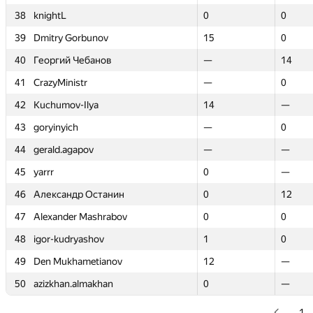
38
38
knightL
knightL
0
0
0
0
39
39
Dmitry Gorbunov
Dmitry Gorbunov
15
15
0
0
40
40
Георгий Чебанов
Георгий Чебанов
—
—
14
14
41
41
CrazyMinistr
CrazyMinistr
—
—
0
0
42
42
Kuchumov-Ilya
Kuchumov-Ilya
14
14
—
—
43
43
goryinyich
goryinyich
—
—
0
0
44
44
gerald.agapov
gerald.agapov
—
—
—
—
45
45
yarrr
yarrr
0
0
—
—
46
46
Александр Останин
Александр Останин
0
0
12
12
47
47
Alexander Mashrabov
Alexander Mashrabov
0
0
0
0
48
48
igor-kudryashov
igor-kudryashov
1
1
0
0
49
49
Den Mukhametianov
Den Mukhametianov
12
12
—
—
50
50
azizkhan.almakhan
azizkhan.almakhan
0
0
—
—
1