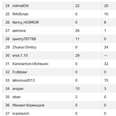
24
24
mikhailOK
mikhailOK
22
22
20
20
25
25
RAVEman
RAVEman
0
0
10
10
26
26
Kenny_HORROR
Kenny_HORROR
0
0
8
8
27
27
eatmore
eatmore
26
26
1
1
28
28
qwerty787788
qwerty787788
11
11
0
0
29
29
Zhukov Dmitry
Zhukov Dmitry
0
0
24
24
30
30
enot.1.10
enot.1.10
29
29
—
—
31
31
Kanstantsin.Vilcheuski
Kanstantsin.Vilcheuski
0
0
32
32
32
32
Fcdkbear
Fcdkbear
0
0
0
0
33
33
lebronua2013
lebronua2013
0
0
15
15
34
34
aropan
aropan
10
10
3
3
35
35
izban
izban
2
2
0
0
36
36
Михаил Кормышов
Михаил Кормышов
0
0
0
0
37
37
kraskevich
kraskevich
0
0
0
0