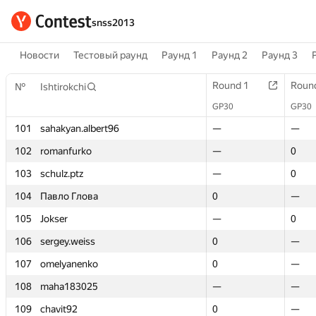
snss2013
Новости
Тестовый раунд
Раунд 1
Раунд 2
Раунд 3
Round 1
Round 1
Roun
Roun
№
№
Ishtirokchi
Ishtirokchi
GP30
GP30
GP30
GP30
101
101
sahakyan.albert96
sahakyan.albert96
—
—
—
—
102
102
romanfurko
romanfurko
—
—
0
0
103
103
schulz.ptz
schulz.ptz
—
—
0
0
104
104
Павло Глова
Павло Глова
0
0
—
—
105
105
Jokser
Jokser
—
—
0
0
106
106
sergey.weiss
sergey.weiss
0
0
—
—
107
107
omelyanenko
omelyanenko
0
0
—
—
108
108
maha183025
maha183025
—
—
—
—
109
109
chavit92
chavit92
0
0
—
—