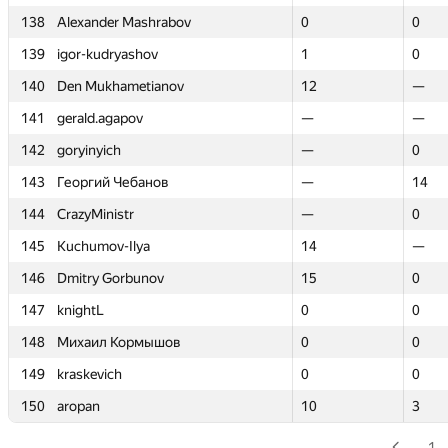
138
138
Alexander Mashrabov
Alexander Mashrabov
0
0
0
0
139
139
igor-kudryashov
igor-kudryashov
1
1
0
0
140
140
Den Mukhametianov
Den Mukhametianov
12
12
—
—
141
141
gerald.agapov
gerald.agapov
—
—
—
—
142
142
goryinyich
goryinyich
—
—
0
0
143
143
Георгий Чебанов
Георгий Чебанов
—
—
14
14
144
144
CrazyMinistr
CrazyMinistr
—
—
0
0
145
145
Kuchumov-Ilya
Kuchumov-Ilya
14
14
—
—
146
146
Dmitry Gorbunov
Dmitry Gorbunov
15
15
0
0
147
147
knightL
knightL
0
0
0
0
148
148
Михаил Кормышов
Михаил Кормышов
0
0
0
0
149
149
kraskevich
kraskevich
0
0
0
0
150
150
aropan
aropan
10
10
3
3
1