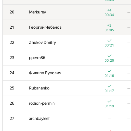
+
−7
3
RAVEman
+4
20
Merkurev
—
00:45
01:
00:34
+5
4
Dmitry_Egorov
—
+3
21
Георгий Чебанов
—
01:19
01:05
5
Egor
—
22
Zhukov Dmitry
—
00:36
00:21
6
Petr
—
23
pperm86
—
00:34
00:20
7
amaksay
—
24
Филипп Рухович
—
00:53
01:16
8
lebronua2013
—
—
25
Rubanenko
—
01:17
9
ypisarchik
—
26
rodion-permin
—
00:38
01:19
10
vepifanov
—
27
archbayleef
—
—
00:14
+