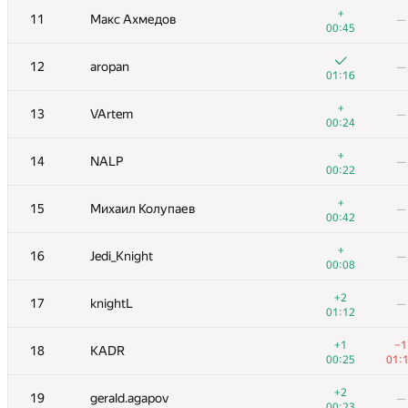
+
11
Макс Ахмедов
—
00:45
12
aropan
—
01:16
+
13
VArtem
—
00:24
+
14
NALP
—
00:22
+
15
Михаил Колупаев
—
00:42
+
16
Jedi_Knight
—
00:08
№
Участник
A
B
+2
17
knightL
—
40
/
136
0
/
1
01:12
1
tourist
—
+1
−1
18
KADR
00:50
00:25
01:
+
−1
2
nik.ioffe
+2
19
gerald.agapov
—
00:41
01:
00:23