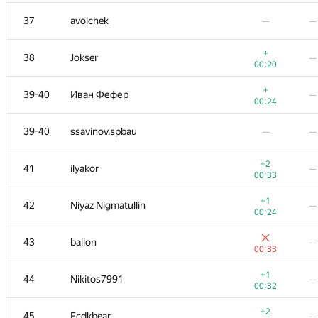
+4
20
Merkurev
—
37
avolchek
—
—
00:34
+3
21
Георгий Чебанов
—
+
38
Jokser
—
01:05
00:20
22
Zhukov Dmitry
—
+
39-40
Иван Фефер
—
00:21
00:24
23
pperm86
—
39-40
ssavinov.spbau
—
—
00:20
24
Филипп Рухович
—
+2
41
ilyakor
—
01:16
00:33
25
Rubanenko
—
+1
42
Niyaz Nigmatullin
—
01:17
00:24
26
rodion-permin
—
43
ballon
—
01:19
00:33
27
archbayleef
—
—
+1
44
Nikitos7991
—
00:32
−1
28-29
mayorov.m.a
—
+2
45
Fcdkbear
—
01:18