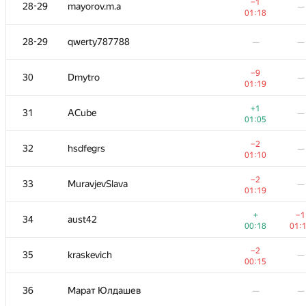
11
Макс Ахмедов
—
−1
28-29
mayorov.m.a
—
00:45
01:18
12
aropan
—
28-29
qwerty787788
—
—
01:16
+
13
VArtem
—
−9
30
Dmytro
—
00:24
01:19
+
14
NALP
—
+1
31
ACube
—
00:22
01:05
+
15
Михаил Колупаев
—
−2
32
hsdfegrs
—
00:42
01:10
+
16
Jedi_Knight
—
−2
33
MuravjevSlava
—
00:08
01:19
+2
17
knightL
—
+
−1
34
aust42
01:12
00:18
01:
+1
−1
18
KADR
−2
35
kraskevich
—
00:25
01:
00:15
+2
19
gerald.agapov
—
36
Марат Юлдашев
—
—
00:23