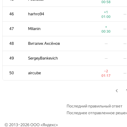
00:58
28-29
qwerty787788
—
—
+1
46
harhro94
—
01:00
−9
30
Dmytro
—
+
47
Milanin
—
01:19
00:30
+1
31
ACube
—
48
Виталик Аксёнов
—
—
01:05
−2
32
hsdfegrs
—
49
SergeyBankevich
—
—
01:10
−2
33
MuravjevSlava
—
−2
50
aircube
—
01:19
01:17
+
−1
34
aust42
00:18
01:
−2
35
kraskevich
—
00:15
Последний правильный ответ
Последнее отправленное реше
36
Марат Юлдашев
—
—
© 2013–2026 ООО «
Яндекс
»