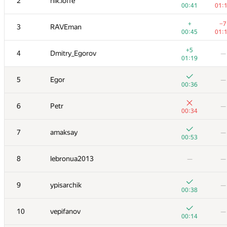
2
nik.ioffe
00:41
01:
+
−7
3
RAVEman
00:45
01:
+5
4
Dmitry_Egorov
—
01:19
5
Egor
—
00:36
6
Petr
—
00:34
7
amaksay
—
00:53
8
lebronua2013
—
—
9
ypisarchik
—
00:38
10
vepifanov
—
00:14