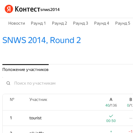
snws2014
Новости
Раунд 1
Раунд 2
Раунд 3
Раунд 4
Раунд 5
SNWS 2014, Round 2
Положение участников
№
Участник
A
B
40
/
136
0
/
1
1
tourist
—
00:50
+
−1