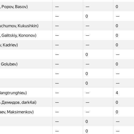
, Popov, Basov)
—
—
0
—
0
—
uchumov, Kukushkin)
—
—
0
 Galitskiy, Kononov)
—
—
0
, Kadriev)
—
—
0
—
0
—
, Golubev)
—
—
0
—
0
—
—
0
—
 langtrunghieu)
—
—
4
ь Демидов, dark4ai)
—
—
0
aev, Maksimenkov)
—
—
0
—
0
—
—
0
—