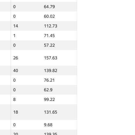
Итого
0
64.79
GP30 Сумма
ИТМО Среднее
0
60.02
0
9.51
14
112.73
0
9.39
1
71.45
0
0
0
57.22
0
20.31
26
157.63
7
116.3
0
90.6
40
139.82
0
31.31
0
76.21
0
62.28
0
62.9
0
76.96
8
99.22
0
9.63
18
131.65
0
42.2
0
9.68
0
31.75
20
139.35