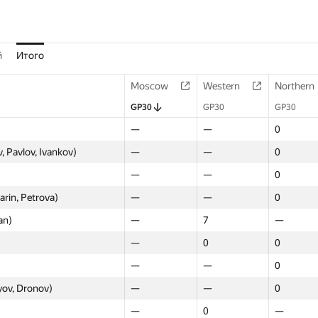
й
Итого
Moscow
Western
Northern
GP30
GP30
GP30
—
—
0
 Pavlov, Ivankov)
—
—
0
—
—
0
rin, Petrova)
—
—
0
an)
—
7
—
—
0
0
—
—
0
yov, Dronov)
—
—
0
—
0
—