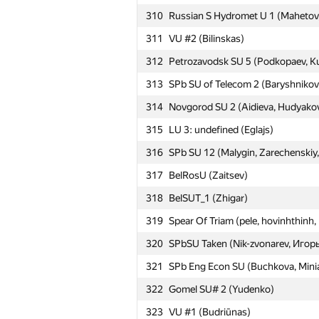
310
Russian S Hydromet U 1 (Mahetov
311
VU #2 (Bilinskas)
312
Petrozavodsk SU 5 (Podkopaev, K
313
SPb SU of Telecom 2 (Baryshnikov,
314
Novgorod SU 2 (Aidieva, Hudyakov
315
LU 3: undefined (Eglajs)
316
SPb SU 12 (Malygin, Zarechenskiy
317
BelRosU (Zaitsev)
318
BelSUT_1 (Zhigar)
319
Spear Of Triam (pele, hovinhthinh,
320
SPbSU Taken (Nik-zvonarev, Игор
321
SPb Eng Econ SU (Buchkova, Mini
322
Gomel SU# 2 (Yudenko)
323
VU #1 (Budriūnas)