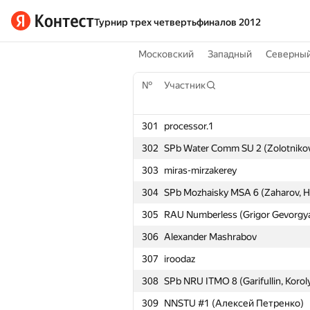
Турнир трех четвертьфиналов 2012
Московский
Западный
Северны
№
Участник
301
processor.1
302
SPb Water Comm SU 2 (Zolotnikov,
303
miras-mirzakerey
304
SPb Mozhaisky MSA 6 (Zaharov, Ha
305
RAU Numberless (Grigor Gevorgy
306
Alexander Mashrabov
307
iroodaz
308
SPb NRU ITMO 8 (Garifullin, Korol
309
NNSTU #1 (Алексей Петренко)