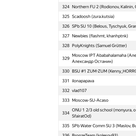
№
Участник
324
Northern FU 2 (Rodionov, Kalinin,
325
Scadoosh (zura.kutsia)
301
processor.1
326
SPb SU 10 (Belous, Tyschyuk, Gra
302
SPb Water Comm SU 2 (Zolotnikov,
327
Newbies (flashmt, khanhptnk)
303
miras-mirzakerey
328
PolyKnights (Samuel Grütter)
304
SPb Mozhaisky MSA 6 (Zaharov, Ha
Moscow IPT Ababahalamaha (Ал
329
305
RAU Numberless (Grigor Gevorgy
Александр Останин)
306
Alexander Mashrabov
330
BSU #1 ZUM-ZUM (Kenny_HORROR
307
iroodaz
331
ilonapapava
308
SPb NRU ITMO 8 (Garifullin, Korol
332
vlad107
309
NNSTU #1 (Алексей Петренко)
333
Moscow-SU-Acaso
310
Russian S Hydromet U 1 (Mahetov
ONU 1 2/3 old school (monyura,
334
SfairatOd)
311
VU #2 (Bilinskas)
335
SPb Water Comm SU 3 (Maslov, Bu
312
Petrozavodsk SU 5 (Podkopaev, K
336
BronzeTeam (kolesov93)