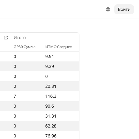
Войти
Итого
GP30 Сумма
ИТМО Среднее
0
9.51
0
9.39
0
0
0
20.31
7
116.3
0
90.6
0
31.31
0
62.28
0
76.96