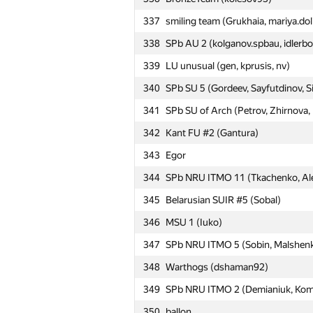
313
SPb SU of Telecom 2 (Baryshnikov,
337
smiling team (Grukhaia, mariya.doli
314
Novgorod SU 2 (Aidieva, Hudyakov
338
SPb AU 2 (kolganov.spbau, idlerbo
315
LU 3: undefined (Eglajs)
339
LU unusual (gen, kprusis, nv)
316
SPb SU 12 (Malygin, Zarechenskiy
340
SPb SU 5 (Gordeev, Sayfutdinov, 
317
BelRosU (Zaitsev)
341
SPb SU of Arch (Petrov, Zhirnova,
318
BelSUT_1 (Zhigar)
342
Kant FU #2 (Gantura)
319
Spear Of Triam (pele, hovinhthinh,
343
Egor
320
SPbSU Taken (Nik-zvonarev, Игор
344
SPb NRU ITMO 11 (Tkachenko, Ale
321
SPb Eng Econ SU (Buchkova, Mini
345
Belarusian SUIR #5 (Sobal)
322
Gomel SU# 2 (Yudenko)
346
MSU 1 (Iuko)
323
VU #1 (Budriūnas)
347
SPb NRU ITMO 5 (Sobin, Malshenk
324
Northern FU 2 (Rodionov, Kalinin,
348
Warthogs (dshaman92)
325
Scadoosh (zura.kutsia)
349
SPb NRU ITMO 2 (Demianiuk, Koma
326
SPb SU 10 (Belous, Tyschyuk, Gra
350
ballon