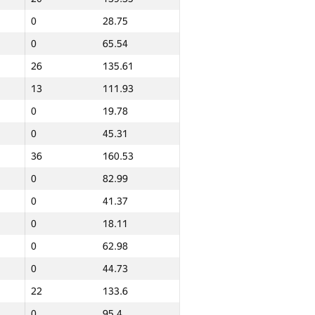
0
20.5
0
28.75
0
20.4
0
65.54
0
41.7
26
135.61
0
57.81
13
111.93
0
28.65
0
19.78
0
28.24
0
45.31
4
105.21
36
160.53
0
81
0
82.99
0
0
0
41.37
0
27.84
0
18.11
0
60.29
0
62.98
0
64.79
0
44.73
0
60.02
22
133.6
14
112.73
0
95.4