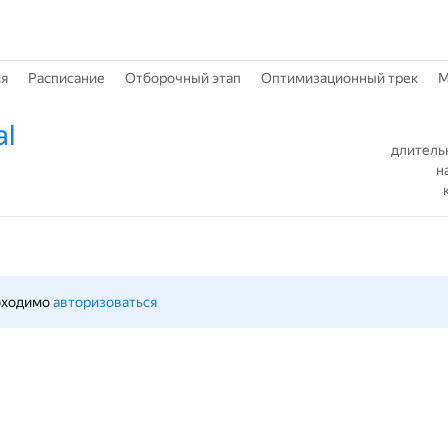
ия
Расписание
Отборочный этап
Оптимизационный трек
M
al
длитель
н
бходимо 
авторизоваться