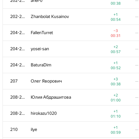
202-203
ariel-0
—
00:38
+1
202-203
Zhanbolat Kusainov
—
00:54
−3
204-206
FallenTurret
—
00:31
+2
204-206
yosei-san
—
00:57
+1
204-206
BaturaDim
—
00:52
+3
207
Олег Яворович
—
00:38
+2
208-209
Юлия Абдрашитова
—
01:00
+1
208-209
hirokazu1020
—
01:10
+1
210
ilye
—
00:59