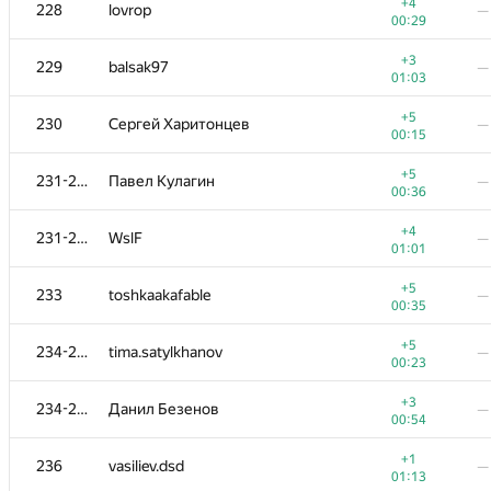
211
L1va4ka
—
+4
228
lovrop
—
01:17
00:29
+3
212-214
SerLis
—
+3
229
balsak97
—
00:27
01:03
+
212-214
Сергей Илюхин
—
+5
230
Сергей Харитонцев
—
01:22
00:15
+
212-214
Антон Плотников
—
+5
231-232
Павел Кулагин
—
01:12
00:36
+1
215
Sergey Shcheglov
—
+4
231-232
WslF
—
00:33
01:01
+4
216-217
farhit1
—
+5
233
toshkaakafable
—
00:32
00:35
+2
216-217
kostya.elenik
—
+5
234-235
tima.satylkhanov
—
01:03
00:23
−3
218
Mohammad Nematollahi
—
+3
234-235
Данил Безенов
—
01:03
00:54
+2
219
Миша Прохоров
—
+1
236
vasiliev.dsd
—
00:54
01:13