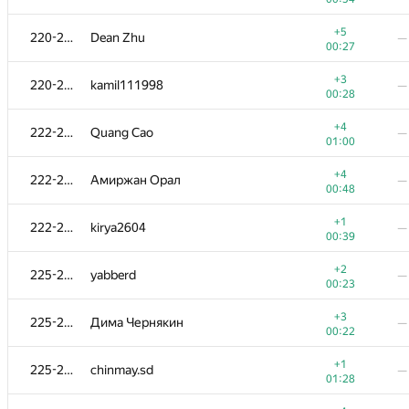
+1
202-203
Zhanbolat Kusainov
—
+5
220-221
Dean Zhu
—
00:54
00:27
−3
204-206
FallenTurret
—
+3
220-221
kamil111998
—
00:31
00:28
+2
204-206
yosei-san
—
+4
222-224
Quang Cao
—
00:57
01:00
+1
204-206
BaturaDim
—
+4
222-224
Амиржан Орал
—
00:52
00:48
+3
207
Олег Яворович
—
+1
222-224
kirya2604
—
00:38
00:39
+2
208-209
Юлия Абдрашитова
—
+2
225-227
yabberd
—
01:00
00:23
+1
208-209
hirokazu1020
—
+3
225-227
Дима Чернякин
—
01:10
00:22
+1
210
ilye
—
+1
225-227
chinmay.sd
—
00:59
01:28
+2