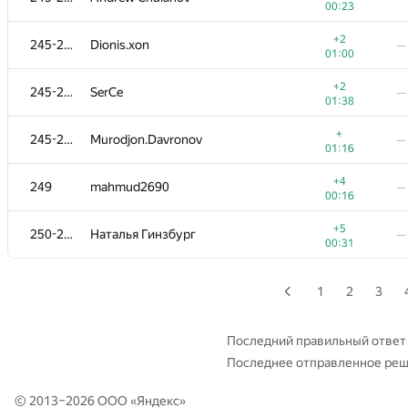
00:23
+3
229
balsak97
—
+2
245-248
Dionis.xon
—
01:03
01:00
+5
230
Сергей Харитонцев
—
+2
245-248
SerCe
—
00:15
01:38
+5
231-232
Павел Кулагин
—
+
245-248
Murodjon.Davronov
—
00:36
01:16
+4
231-232
WslF
—
+4
249
mahmud2690
—
01:01
00:16
+5
233
toshkaakafable
—
+5
250-253
Наталья Гинзбург
—
00:35
00:31
+5
234-235
tima.satylkhanov
—
00:23
1
2
3
+3
234-235
Данил Безенов
—
00:54
Последний правильный ответ
Последнее отправленное ре
+1
236
vasiliev.dsd
—
01:13
© 2013–2026 ООО «
Яндекс
»