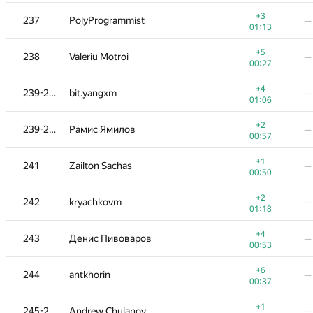
+5
220-221
Dean Zhu
—
+3
237
PolyProgrammist
—
00:27
01:13
+3
220-221
kamil111998
—
+5
238
Valeriu Motroi
—
00:28
00:27
+4
222-224
Quang Cao
—
+4
239-240
bit.yangxm
—
01:00
01:06
+4
222-224
Амиржан Орал
—
+2
239-240
Рамис Ямилов
—
00:48
00:57
+1
222-224
kirya2604
—
+1
241
Zailton Sachas
—
00:39
00:50
+2
225-227
yabberd
—
+2
242
kryachkovm
—
00:23
01:18
+3
225-227
Дима Чернякин
—
+4
243
Денис Пивоваров
—
00:22
00:53
+1
225-227
chinmay.sd
—
+6
244
antkhorin
—
01:28
00:37
+4
228
lovrop
—
+1
245-248
Andrew Chulanov
—
00:29