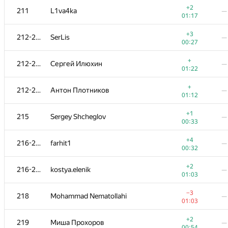
+2
211
L1va4ka
—
01:17
+3
212-214
SerLis
—
00:27
+
212-214
Сергей Илюхин
—
01:22
+
212-214
Антон Плотников
—
01:12
+1
215
Sergey Shcheglov
—
00:33
+4
216-217
farhit1
—
00:32
№
Участник
A
B
+2
216-217
kostya.elenik
—
311
/
1130
13
/
01:03
+
201
sovimpik
—
−3
218
Mohammad Nematollahi
—
00:49
01:03
+1
202-203
ariel-0
—
+2
219
Миша Прохоров
—
00:38
00:54