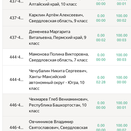
437-443
00:00
00:01
Алтайский край, 10 класс
00:00
00:01
класс
Карклин Артём Алексеевич,
Халили Алина Ниязовна,
0.00
100.00
0.00
100.00
437-443
416-417
Свердловская область, 9 класс
00:00
00:02
Санкт-Петербург, 11 класс
00:00
00:01
Деменева Маргарита
Бреховских Егор
0.00
100.00
0.00
100.00
437-443
Витальевна, Пермский край, 9
418
Александрович, Санкт-
00:02
00:03
00:01
00:02
класс
Петербург, 9 класс
Мамонова Полина Викторовна,
Рубцов Алексей Иванович,
0.00
100.00
444-445
Свердловская область, 7 класс
00:00
00:03
Ханты-Мансийский
0.00
100.00
419
автономный округ - Югра, 11
00:01
00:15
Чечубалин Никита Сергеевич,
класс
Ханты-Мансийский
0.00
100.00
444-445
автономный округ - Югра, 10
02:28
00:00
Бикчураев Дамир Маратович,
0.00
100.00
420-422
класс
Ставропольский край, 11 класс
00:00
00:04
Чекмарев Глеб Вениаминович,
Марин Кирилл Павлович,
0.00
100.00
446-448
Республика Башкортостан, 10
Ханты-Мансийский
0.00
100.00
00:00
00:01
420-422
класс
автономный округ - Югра, 11
00:00
00:02
класс
Овчинников Владимир
0.00
100.00
446-448
Святославович, Свердловская
Емельянов Максим
00:00
00:02