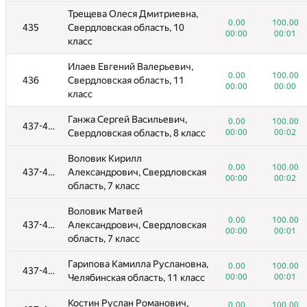
Еремина Ирина
0.00
100.00
Трещева Олеся Дмитриевна,
406-415
Александровна, Республика
00:00
00:02
0.00
100.00
435
Свердловская область, 10
Мордовия, 11 класс
00:00
00:01
класс
Гузенков Дмитрий Андреевич,
0.00
100.00
Илаев Евгений Валерьевич,
406-415
Новосибирская область, 11
00:00
00:02
0.00
100.00
436
Свердловская область, 11
класс
00:00
00:00
класс
Тульчинский Георгий
0.00
100.00
Ганжа Сергей Васильевич,
406-415
Станиславович, Санкт-
0.00
100.00
437-443
00:00
00:01
Свердловская область, 8 класс
00:00
00:02
Петербург, 11 класс
Воловик Кирилл
Андреев Михаил Васильевич,
0.00
100.00
406-415
0.00
100.00
437-443
Александрович, Свердловская
Краснодарский край, 10 класс
00:00
00:03
00:00
00:02
область, 7 класс
Волков Владимир Юрьевич,
0.00
100.00
406-415
Воловик Матвей
Санкт-Петербург, 10 класс
00:00
00:04
0.00
100.00
437-443
Александрович, Свердловская
00:00
00:01
Щур Ярослав Сергеевич,
область, 7 класс
0.00
100.00
406-415
Волгоградская область, 10
00:01
00:03
Гарипова Камилла Руслановна,
класс
0.00
100.00
437-443
Челябинская область, 11 класс
00:00
00:01
Коваленко Евгений Юрьевич,
0.00
100.00
Костин Руслан Романович,
416-417
Свердловская область, 11
0.00
100.00