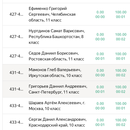
Дзесов Батраз Таймуразович,
0.00
100.00
Ефименко Григорий
387-403
Республика Северная Осетия -
00:23
00:01
0.00
100.00
427-430
Сергеевич, Челябинская
Алания, 11 класс
00:00
00:01
область, 11 класс
Кусакина Диана Сергеевна,
0.00
100.00
404
Нуртдинов Самат Варисович,
Санкт-Петербург, 11 класс
00:02
00:13
0.00
100.00
427-430
Республика Башкортостан, 8
00:00
00:02
Сафонов Олег Юрьевич,
класс
0.00
100.00
405
Рязанская область, 11 класс
00:00
00:00
Седов Даниил Борисович,
0.00
100.00
427-430
Зорин Михаил Сергеевич,
Ростовская область, 11 класс
00:01
00:01
0.00
100.00
406-415
Свердловская область, 11
00:00
00:00
Мамонов Глеб Валерьевич,
класс
0.00
100.00
431-432
Иркутская область, 10 класс
00:00
00:02
Фатиков Роман Русланович,
0.00
100.00
406-415
Григорьев Даннил Андреевич,
Челябинская область, 10 класс
00:00
00:01
0.00
100.00
431-432
Санкт-Петербург, 11 класс
00:01
00:02
Кобзев Андрей Михайлович,
0.00
100.00
406-415
Шараев Артём Алексеевич, г.
Московская область, 10 класс
00:00
00:00
0.00
100.00
433-434
Москва, 10 класс
00:00
00:01
Фоминых Дмитрий Игоревич,
0.00
100.00
406-415
Сергак Данил Александрович,
Челябинская область, 9 класс
00:00
00:01
0.00
100.00
433-434
Краснодарский край, 10 класс
00:01
00:02