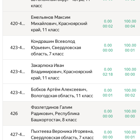
класс
Емельянов Максим
0.00
100.00
420-422
Михайлович, Красноярский
00:02
00:04
край, 11 класс
Кондрашин Всеволод
0.00
100.00
423-425
Юрьевич, Свердловская
00:00
00:01
область, 7 класс
Закарлюка Иван
0.00
100.00
423-425
Владимирович, Красноярский
02:18
00:00
край, 11 класс
№
Участник
A
B
Бобков Артём Алексеевич,
0
0.00
/
1142
1126
100.00
/
1535
423-425
Вологодская область, 11 класс
00:01
00:02
Бодня Владислав
0.00
100.00
Фазлетдинов Галим
387-403
Александрович, Челябинская
00:01
00:03
0.00
100.00
426
Радикович, Республика
область, 11 класс
00:00
00:00
Башкортостан, 8 класс
Гудов Дмитрий Олегович, г.
0.00
100.00
387-403
Пыхтеева Вероника Игоревна,
Москва, 11 класс
00:01
00:03
0.00
100.00
427-430
Свердловская область, 7 класс
00:00
00:01