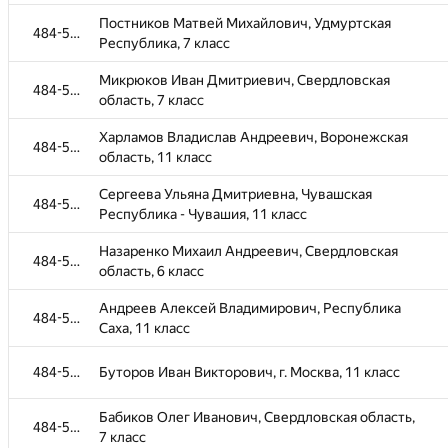
Малыгин Данил Дмитриевич, Республика
484-585
Постников Матвей Михайлович, Удмуртская
Татарстан, 11 класс
484-585
Республика, 7 класс
Горюнов Платон Витальевич, Свердловская
484-585
Микрюков Иван Дмитриевич, Свердловская
область, 6 класс
484-585
область, 7 класс
Головнин Ярослав Александрович,
484-585
Харламов Владислав Андреевич, Воронежская
Свердловская область, 9 класс
484-585
область, 11 класс
Тюлькин Никита Сергеевич, Свердловская
484-585
Сергеева Ульяна Дмитриевна, Чувашская
область, 11 класс
484-585
Республика - Чувашия, 11 класс
Мостовщиков Захар Максимович, г. Москва, 10
484-585
Назаренко Михаил Андреевич, Свердловская
класс
484-585
область, 6 класс
Поздина Анастасия Ильинична, Свердловская
484-585
Андреев Алексей Владимирович, Республика
область, 8 класс
484-585
Саха, 11 класс
Иншаков Денис Станиславович, г. Москва, 11
484-585
класс
484-585
Буторов Иван Викторович, г. Москва, 11 класс
Волкинд Анна Дмитриевна, Свердловская
484-585
Бабиков Олег Иванович, Свердловская область,
область, 5 класс
484-585
7 класс