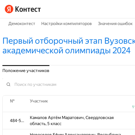
Демоконтест
Настройки компиляторов
Значения ошибок
Первый отборочный этап Вузовс
академической олимпиады 2024
Положение участников
№
Участник
1
Камалов Артём Маратович, Свердловская
484-585
область, 5 класс
Новоселов Ефим Александрович, Республика