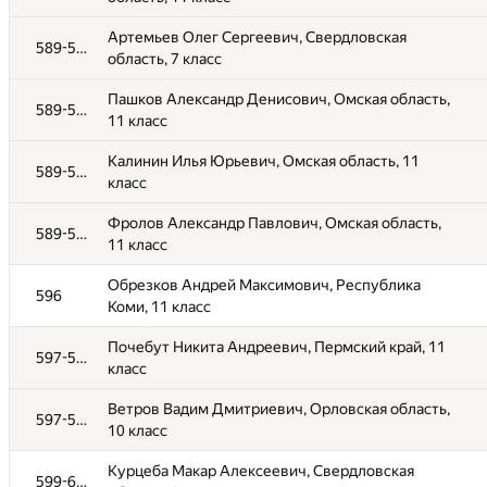
Исмаил Карим Сафванович, Воронежская
484-585
Артемьев Олег Сергеевич, Свердловская
область, 11 класс
589-595
область, 7 класс
Бабаринов Баир Юрьевич, Республика Бурятия,
484-585
Пашков Александр Денисович, Омская область,
8 класс
589-595
11 класс
Токмянин Иван Антонович, Свердловская
484-585
Калинин Илья Юрьевич, Омская область, 11
область, 5 класс
589-595
класс
Мещеряков Савелий Иванович, Свердловская
484-585
Фролов Александр Павлович, Омская область,
область, 5 класс
589-595
11 класс
Постников Матвей Михайлович, Удмуртская
484-585
Обрезков Андрей Максимович, Республика
Республика, 7 класс
596
Коми, 11 класс
Микрюков Иван Дмитриевич, Свердловская
484-585
Почебут Никита Андреевич, Пермский край, 11
область, 7 класс
597-598
класс
Харламов Владислав Андреевич, Воронежская
484-585
Ветров Вадим Дмитриевич, Орловская область,
область, 11 класс
597-598
10 класс
Сергеева Ульяна Дмитриевна, Чувашская
484-585
Курцеба Макар Алексеевич, Свердловская
Республика - Чувашия, 11 класс
599-600