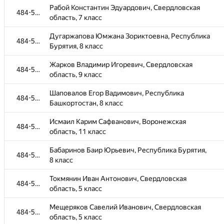
Рабой Константин Эдуардович, Свердловская
484-585
область, 7 класс
Дугаржапова Юмжана Зориктоевна, Республика
484-585
Бурятия, 8 класс
№
Участник
Жарков Владимир Игоревич, Свердловская
1
484-585
область, 9 класс
Камалов Артём Маратович, Свердловская
484-585
Шаповалов Егор Вадимович, Республика
область, 5 класс
484-585
Башкортостан, 8 класс
Новоселов Ефим Александрович, Республика
484-585
Исмаил Карим Сафванович, Воронежская
Татарстан, 11 класс
484-585
область, 11 класс
Корниенко Пётр Александрович, г. Москва, 11
484-585
Бабаринов Баир Юрьевич, Республика Бурятия,
класс
484-585
8 класс
Константинова София Вячеславовна,
484-585
Токмянин Иван Антонович, Свердловская
Свердловская область, 8 класс
484-585
область, 5 класс
Мошкина Алина Ильинична, Свердловская
484-585
Мещеряков Савелий Иванович, Свердловская
область, 9 класс
484-585
область, 5 класс