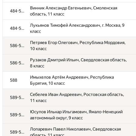
Зайцев Матвей Максимович, Тульская область,
484-585
Винник Александр Евгеньевич, Смоленская
11 класс
484-585
область, 11 класс
Молчанов Андрей Денисович, Республика
484-585
Лукьянов Тимофей Александрович, г. Москва, 9
Бурятия, 7 класс
484-585
класс
Акимов Дмитрий Михайлович, Республика
484-585
Петряев Егор Олегович, Республика Мордовия,
Мордовия, 10 класс
586-587
10 класс
Хунхинова Маргарита Сергеевна, Республика
484-585
Рузаков Дмитрий Ильич, Свердловская область,
Бурятия, 8 класс
586-587
8 класс
Рабой Константин Эдуардович, Свердловская
484-585
Имыхелов Артём Андреевич, Республика
область, 7 класс
588
Бурятия, 10 класс
Дугаржапова Юмжана Зориктоевна, Республика
484-585
Себелев Иван Андреевич, Ростовская область,
Бурятия, 8 класс
589-595
11 класс
Жарков Владимир Игоревич, Свердловская
484-585
Юсупов Ильнар Ильгамович, Ямало-Ненецкий
область, 9 класс
589-595
автономный округ, 9 класс
Шаповалов Егор Вадимович, Республика
484-585
Лопаревич Павел Николаевич, Свердловская
Башкортостан, 8 класс
589-595
область, 11 класс